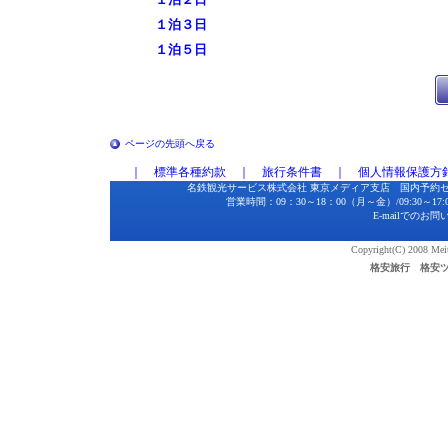
１泊３日
１泊５日
ページの先頭へ戻る
｜
標準各種約款
｜
旅行条件書
｜
個人情報保護方
名鉄観光サービス株式会社 東京メディア支店 国内予約セン
営業時間：09：30～18：00（月～金）/09:30～17:00(
E-mailでのお
Copyright(C) 2008 Meite
格安旅行 格安