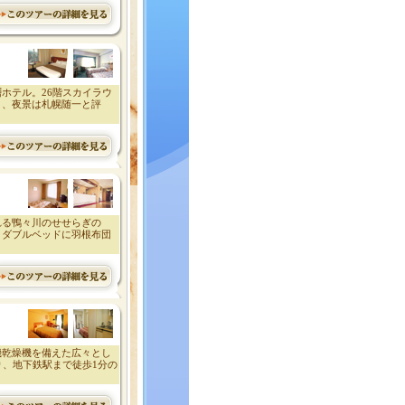
ホテル。26階スカイラウ
き、夜景は札幌随一と評
れる鴨々川のせせらぎの
ミダブルベッドに羽根布団
機乾燥機を備えた広々とし
り、地下鉄駅まで徒歩1分の