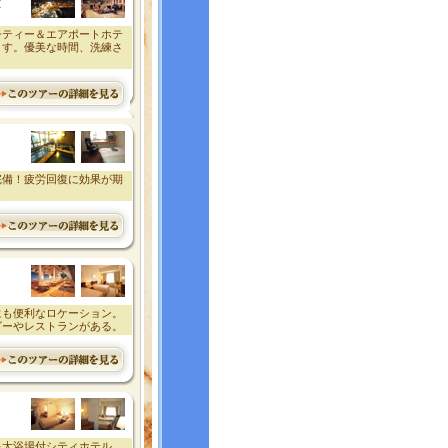
ザ
シティー＆エアポートホテ
ます。優美な時間、洗練さ
完備！疲労回復に効果が期
にも便利なロケーション。
ビーやレストランがある。
泉大浴場付シティホテル。