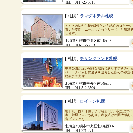
TEL：011-726-5511
[ 札幌 ]
ラマダホテル札幌
すすきの駅から徒歩2分という絶好のロケーシ
着いた空間、ニーズに合ったサービスと清潔
します。
北海道札幌市中央区南5条西3
TEL：011-512-5533
[ 札幌 ]
チサングランド札幌
中島公園が近い閑静な場所にありすすきのへも
ベートタイムと快適さを追究した広めの客室
物類まで完備
北海道札幌市中央区南8条西5
TEL：011-512-8500
[ 札幌 ]
ロイトン札幌
地下鉄「西11丁目」より徒歩3分。客室はツイ
室。禁煙フロアもあり。吹き抜けの開放感ある
食ブッフェを。
北海道札幌市中央区北1条西11-1
TEL：011-271-2711