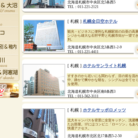
北海道札幌市中央区北5条西5
TEL：011-221-2121
[ 札幌 ]
札幌全日空ホテル
観光・ビジネスに便利な札幌駅前の白亜の高層
ンジから雄大な石狩平野と札幌市街が一望で
判。
北海道札幌市中央区北3条西1-2-9
TEL：011-221-4411
[ 札幌 ]
ホテルサンライト札幌
すすきのから近いにも関わらず、目の前を流
中、静かで爽やかな朝を。シングルは全てセ
を使用。
北海道札幌市中央区南8条西3
TEL：011-562-3111
[ 札幌 ]
ホテルサッポロメッツ
北大キャンパスを背景に全室キッチン、洗濯
たお部屋。1Fにはコンビニ「ローソン」もあ
快適アクセス。
北海道札幌市北区北17条西5-2-50