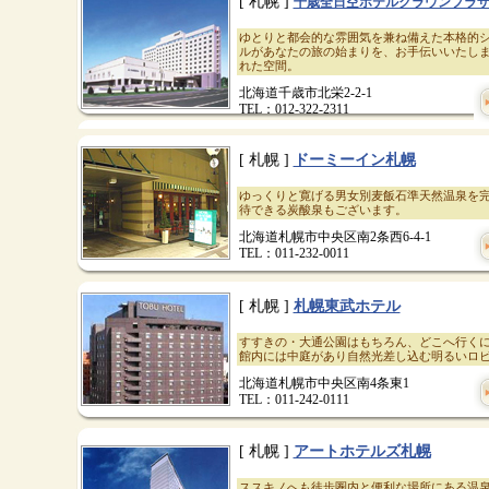
[ 札幌 ]
千歳全日空ホテルクラウンプラ
ゆとりと都会的な雰囲気を兼ね備えた本格的
ルがあなたの旅の始まりを、お手伝いいたし
れた空間。
北海道千歳市北栄2-2-1
TEL：012-322-2311
[ 札幌 ]
ドーミーイン札幌
ゆっくりと寛げる男女別麦飯石準天然温泉を
待できる炭酸泉もございます。
北海道札幌市中央区南2条西6-4-1
TEL：011-232-0011
[ 札幌 ]
札幌東武ホテル
すすきの・大通公園はもちろん、どこへ行く
館内には中庭があり自然光差し込む明るいロ
北海道札幌市中央区南4条東1
TEL：011-242-0111
[ 札幌 ]
アートホテルズ札幌
ススキノへも徒歩圏内と便利な場所にある温