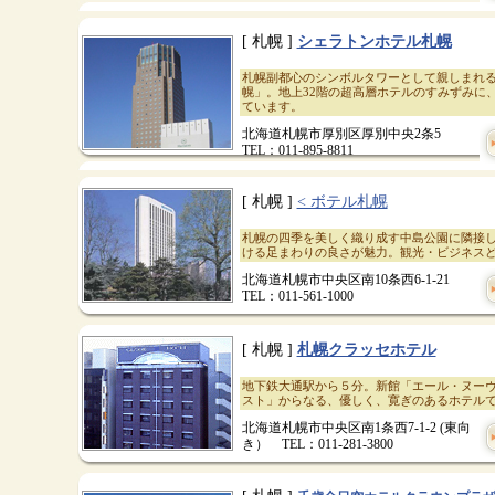
[ 札幌 ]
シェラトンホテル札幌
札幌副都心のシンボルタワーとして親しまれ
幌」。地上32階の超高層ホテルのすみずみに
ています。
北海道札幌市厚別区厚別中央2条5
TEL：011-895-8811
[ 札幌 ]
< ボテル札幌
札幌の四季を美しく織り成す中島公園に隣接
ける足まわりの良さが魅力。観光・ビジネス
北海道札幌市中央区南10条西6-1-21
TEL：011-561-1000
[ 札幌 ]
札幌クラッセホテル
地下鉄大通駅から５分。新館「エール・ヌー
スト」からなる、優しく、寛ぎのあるホテル
北海道札幌市中央区南1条西7-1-2 (東向
き） TEL：011-281-3800