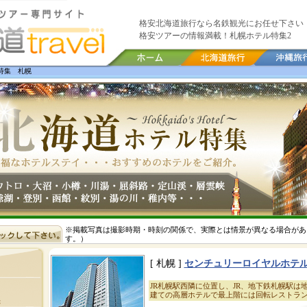
格安北海道旅行なら名鉄観光にお任せ下さい
格安ツアーの情報満載！札幌ホテル特集2
特集 札幌
※掲載写真は撮影時期・時刻の関係で、実際とは情景が異なる場合があ
す。）
[ 札幌 ]
センチュリーロイヤルホテ
JR札幌駅西隣に位置し、JR、地下鉄札幌駅は
建ての高層ホテルで最上階には回転レストラ