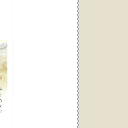
分
月
の
女
だ