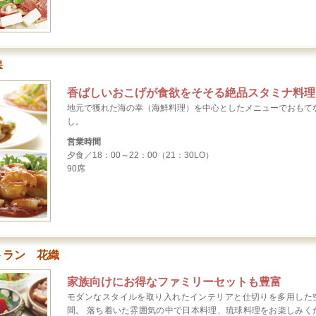
翠
香ばしいおこげが食欲をそそる絶品スタミナ料理
地元で獲れた海の幸（海鮮料理）を中心としたメニューでおもて
し。
営業時間
夕食／18：00～22：00（21：30LO）
90席
トラン 花織
家族向けにお得なファミリーセットも豊富
モダンなスタイルを取り入れたインテリアと仕切りを多用した
間。 落ち着いた雰囲気の中で日本料理、琉球料理をお楽しみく