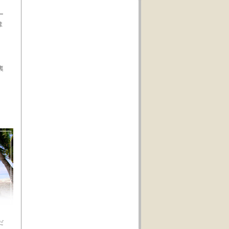
。
ー
ま
裏
だ