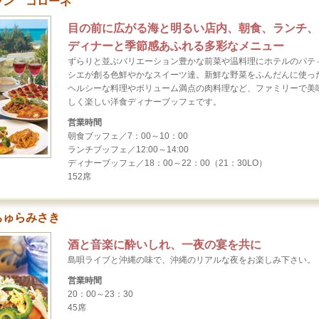
ラン コローネ
目の前に広がる海と明るい店内、朝食、ランチ、
ディナーと季節感あふれる多彩なメニュー
ずらりと並ぶバリエーション豊かな前菜や温料理にホテルのパテ
シエが創る色鮮やかなスイーツ達。新鮮な野菜をふんだんに使っ
ヘルシーな料理やボリューム満点の肉料理など、ファミリーで美
しく楽しい洋食ディナーブッフェです。
営業時間
朝食ブッフェ／7：00～10：00
ランチブッフェ／12:00～14:00
ディナーブッフェ／18：00～22：00（21：30LO）
152席
ちゅらみさき
酒と音楽に酔いしれ、一夜の宴を共に
島唄ライブと沖縄の味で、沖縄のリアルな夜をお楽しみ下さい。
営業時間
20：00～23：30
45席