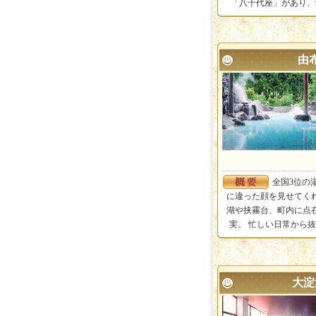
「八千代座」があり、
由
全国3位の
に違った顔を見せてく
湖や挟霧台、町内に点
実。 忙しい日常から
大淀