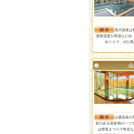
黒川温泉は
源泉温度が高温なため
めぐりで、ぜひ黒
山
山鹿温泉の
史のある温泉地の一つで
は燈篭まつりで有名な