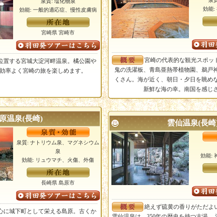
泉
泉質: 塩化物泉
効能
効能: 一般的適応症、慢性皮膚病
宮崎県 宮崎市
宮崎の代表的な観光スポッ
位置する宮城大淀河畔温泉。橘公園や
鬼の洗濯板、青島亜熱帯植物園、鵜戸
効率よく宮崎の旅を楽しめます。
くさん。海が近く、朝日・夕日を眺め
新鮮な海の幸。南国を感じ
原温泉(長崎)
雲仙温泉(長崎
泉質: ナトリウム泉、マグネシウム
泉
効能:
効能: リュウマチ、火傷、外傷
長崎県 島原市
絶えず硫黄の香りがただよ
心に城下町として栄える島原。古くか
雲仙温泉は、350年の歴史を持つ古湯。