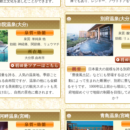
庫でもあり、レジャー、アウトドアを
郷土文化を楽しむことができます。
別府温泉(大分
布院温泉(大分)
泉質: 
効能: リ
泉質: 単純泉 他
効能: 神経痛、関節痛、リュウマチ
大分県 由布市
日本最大の規模を誇る別府
湯量を誇る、人気の温泉地。季節ごと
「豊後風土記」などにも登場するほど
れる由布院ですが、温泉の他にも金鱗
動によって生まれた断層が、別府に豊
在する美術館などの観光スポットも充
るそうです。 1000年以上前から噴出し
抜け出し、自然の景色に癒されます。
府地獄めぐりで地獄の制覇を目指して
か？
青島温泉(宮崎
河畔温泉(宮崎)