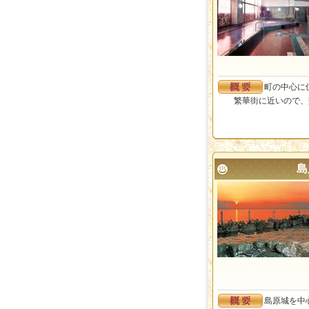
町の中心に
繁華街に近いので、
島
島原城を中