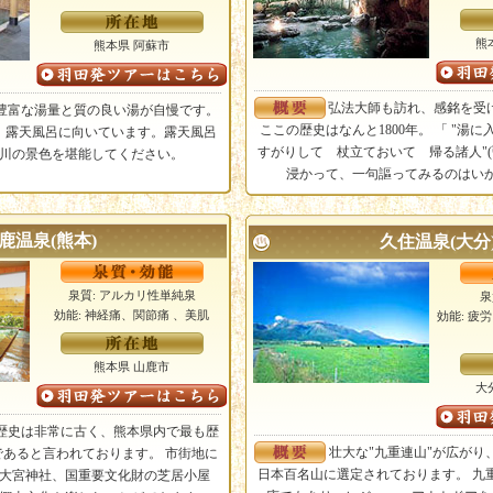
熊
熊本県 阿蘇市
弘法大師も訪れ、感銘を受
豊富な湯量と質の良い湯が自慢です。
ここの歴史はなんと1800年。 「 "
、露天風呂に向いています。露天風呂
すがりして 杖立ておいて 帰る諸人"(
川の景色を堪能してください。
浸かって、一句謳ってみるのはい
鹿温泉(熊本)
久住温泉(大分
泉質: アルカリ性単純泉
泉
効能: 神経痛、関節痛 、美肌
効能: 疲
熊本県 山鹿市
大
歴史は非常に古く、熊本県内で最も歴
壮大な"九重連山"が広がり
あると言われております。 市街地に
日本百名山に選定されております。 九
大宮神社、国重要文化財の芝居小屋