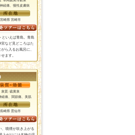
質: 単純硫黄冷鉱泉
: 神経痛、慢性皮膚病
宮崎県 宮崎市
トといえば青島。青島
神宮など見どころはた
ながら入るお風呂に、
させます。
)
泉質: 硫黄泉
 神経痛、関節痛、美肌
長崎県 雲仙市
い、噴煙が吹き上がる
 湯上がりには名物の温