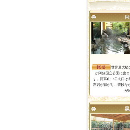
阿
世界最大級
が阿蘇国立公園に含ま
す。阿蘇山中岳火口は
溶岩が転がり、普段な
が
黒