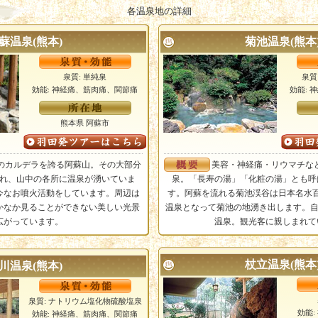
各温泉地の詳細
蘇温泉(熊本)
菊池温泉(熊本
泉質: 単純泉
泉質
効能: 神経痛、筋肉痛、関節痛
効能: 
熊本県 阿蘇市
のカルデラを誇る阿蘇山。その大部分
美容・神経痛・リウマチな
れ、山中の各所に温泉が湧いていま
泉。「長寿の湯」「化粧の湯」とも呼
今なお噴火活動をしています。周辺は
す。阿蘇を流れる菊池渓谷は日本名水
かなか見ることができない美しい光景
温泉となって菊池の地湧き出します。自
広がっています。
温泉。観光客に親しまれて
杖立温泉(熊本
川温泉(熊本)
泉質: ナトリウム塩化物硫酸塩泉
効能
効能: 神経痛、筋肉痛、関節痛