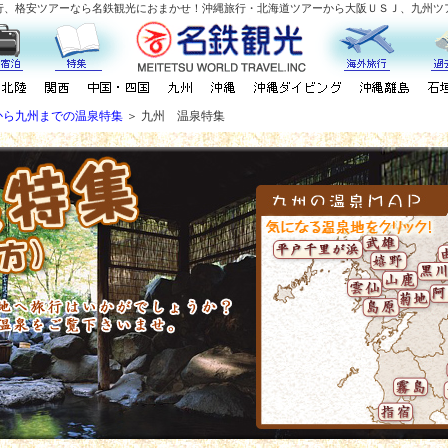
行、格安ツアーなら名鉄観光におまかせ！沖縄旅行・北海道ツアーから大阪ＵＳＪ、九州ツ
から九州までの温泉特集
＞ 九州 温泉特集