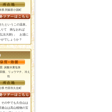
本県 阿蘇郡小国町
けたというこの温泉。
湯に入りて 病なおれば
弘法大師) 」 お湯に
かがでしょうか？
)
質: 炭酸水素塩泉
労回復、リュウマチ、冷え
性
分県 竹田市久住町
、その中でも久住山は
重連山は高山植物の宝