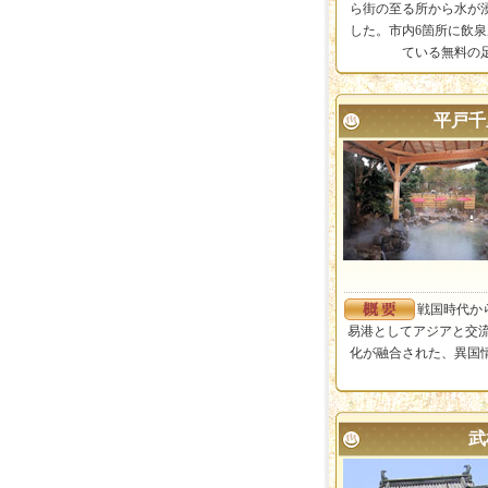
ら街の至る所から水が
した。市内6箇所に飲泉
ている無料の
平戸千
戦国時代か
易港としてアジアと交流
化が融合された、異国
武