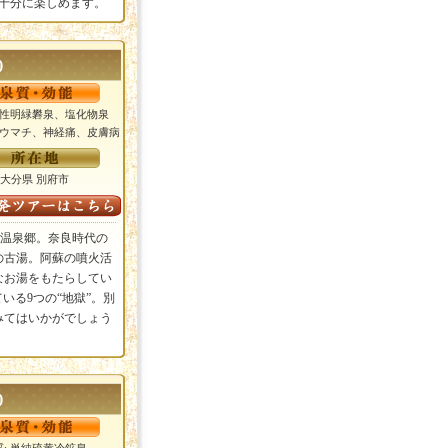
十分に楽しめます。
)
酸性明緑礬泉、塩化物泉
ュウマチ、神経痛、皮膚病
大分県 別府市
温泉郷。奈良時代の
の古湯。阿蘇の噴火活
なお湯をもたらしてい
ている9つの“地獄”。別
みてはいかがでしょう
)