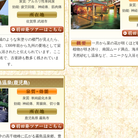
泉質: アルカリ性単純泉
泉質
効能: 疲労回復、神経痛、筋肉痛
効能: 神
佐賀県 武雄市
城のような朱塗りの楼門が見えたら、
一月から菜の花が咲くほど
。1300年前から九州の要地として栄
植物が咲き誇り、南国ムード満点。海
入浴されたと伝えられています。ここ
天然砂むし温泉など、ユニークな入浴
名で、古釜跡も数多く残されていま
す。
島温泉(鹿児島)
泉質: 単純硫化水泉
効能: 神経痛、胃腸病、切り傷
鹿児島県 霧島市
中の高千穂峰に広がる霧島温泉郷。豊