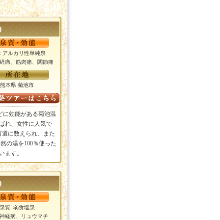
)
: アルカリ性単純泉
神経痛、筋肉痛、関節痛
熊本県 菊池市
どに効能がある菊池温
ばれ、女性に人気で
百選に数えられ、また
然の湯を100％使った
います。
)
泉質: 弱食塩泉
: 神経病、リュウマチ