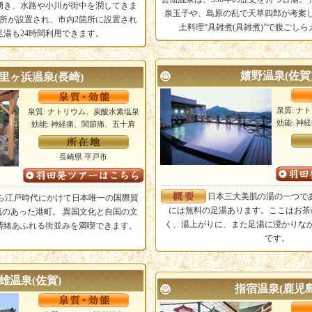
湧き、水路や小川が街中を潤してきま
泉玉子や、島原の乱で天草四郎が考案
所が設置され、市内2箇所に設置され
土料理“具雑煮(具雑煮)”で腹ごし
足湯も24時間利用できます。
嬉野温泉(佐賀
里ヶ浜温泉(長崎)
泉質: ナ
泉質: ナトリウム、炭酸水素塩泉
効能: 神
効能: 神経痛、関節痛、五十肩
長崎県 平戸市
日本三大美肌の湯の一つで
ら江戸時代にかけて日本唯一の国際貿
には無料の足湯あります。ここはお茶
のあった港町。 異国文化と自国の文
く、湯上がりに、また足湯に浸かりな
情緒あふれる街並みを満喫できます。
です。
雄温泉(佐賀)
指宿温泉(鹿児島