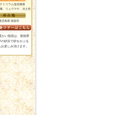
: ナトリウム塩化物泉
経痛、リュウマチ、冷え性
鹿児島県 指宿市
暖かい指宿は、亜熱帯
岸の砂浜で砂をかぶる
もお楽しみ頂けます。