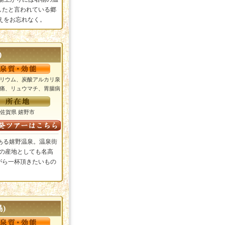
したと言われている郷
らえをお忘れなく。
)
トリウム、炭酸アルカリ泉
経痛、リュウマチ、胃腸病
佐賀県 嬉野市
ある嬉野温泉。温泉街
の産地としても名高
がら一杯頂きたいもの
)