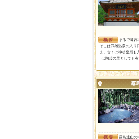
まるで竜宮
そこは武雄温泉の入り口
え、古くは神功皇后も
は陶芸の里としても有
霧
霧島連山の