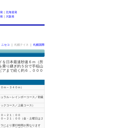
発
｜
北海道発
発
｜
大阪発
｜
ニセコ
｜
札幌テイネ
｜
札幌国際
ドを日本最速秒速６ｍ（所
を乗り継ぎ約５分で手稲山
ピアまで続く約６，０００
００ｍ～３４０ｍ）
チュラル～レインボーコース／初級
タックコース／上級コース）
００～２１：００
００～２１：００（金・土曜日は２
ドラにより運行時間が異なります