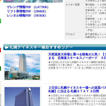
※天候等により運
ナイター営業
運行開始：１２月
ゲレンデ情報PDF （2,477KB）
ハイランド：パラ
営業時間：１６：
リフト券情報PDF （296KB）
オリンピア：白樺
レンタル情報PDF （581KB）
コース
営業時間：１６：
２：００まで）
※天候等により営
※ハイランドゾー
（予定）
アクセス
新千歳空港よりシ
札幌市内よりシャ
天然温泉大浴場と選べる朝食が人気！ 【
まる 北海道スキー＆スノーボード ３
★２日目にホテルから札幌テイネスキー場間の送迎付
８時間リフト券１枚付！ ★ジェットバスやサウナを
大浴場【パークサイド・スパ】をご利用いただけます
２日目に札幌テイネスキー場への送迎バ
札幌】に泊まる 札幌ＳＴＡＹ ３日間
★２日目にホテル前から札幌テイネスキー場間の送迎
ツからも選択ＯＫ】 ★１３階以上のワンランク上の
９．７平米の広さのお部屋にベッド幅１４０ｃｍのゆ
トリプルのご利用は３６平米のゆったりスペースのお