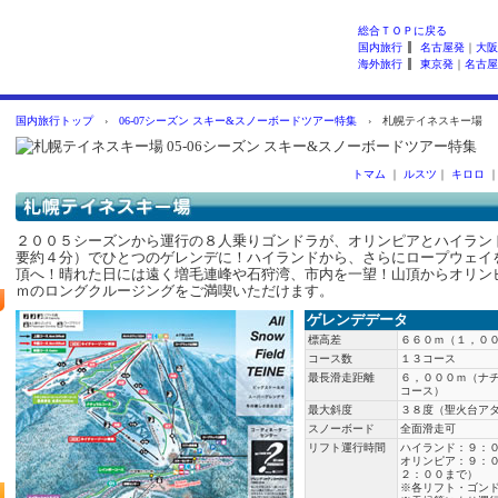
総合ＴＯＰに戻る
国内旅行
名古屋発
｜
大阪
海外旅行
東京発
｜
名古屋
国内旅行トップ
›
06-07シーズン スキー&スノーボードツアー特集
› 札幌テイネスキー場
トマム
｜
ルスツ
｜
キロロ
２００５シーズンから運行の８人乗りゴンドラが、オリンピアとハイラン
要約４分）でひとつのゲレンデに！ハイランドから、さらにロープウェイ
頂へ！晴れた日には遠く増毛連峰や石狩湾、市内を一望！山頂からオリン
ｍのロングクルージングをご満喫いただけます。
ゲレンデデータ
標高差
６６０ｍ（１，０
コース数
１３コース
最長滑走距離
６，０００ｍ（ナ
コース）
最大斜度
３８度（聖火台ア
スノーボード
全面滑走可
リフト運行時間
ハイランド：９：
オリンピア：９：
２：００まで）
※各リフト・ゴン