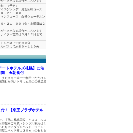
行が中止となる場合がございます
初旬～（予定）
ダイスゲレンデ、男女回転コース
００～２１：００
ロマンスコース、白樺ウェーデルン
００～２１：００（金・土曜日は２
業が中止となる場合がございます
ンナイター営業は３月１２日まで
ャトルバスにて約９０分
トルバスにて約８０～１１０分
アートホテルズ札幌】に泊
日間 ★朝食付
。またスキー場でご利用いただける
完備した弱ナトリウム泉の天然温泉
。
ス付！【京王プラザホテル
付。【他に札幌国際、キロロ、ルス
お部屋をご用意（シングル利用は１
ったりセミダブルベッド、ツイン・
部屋にベッド幅１２０ｃｍのセミダ