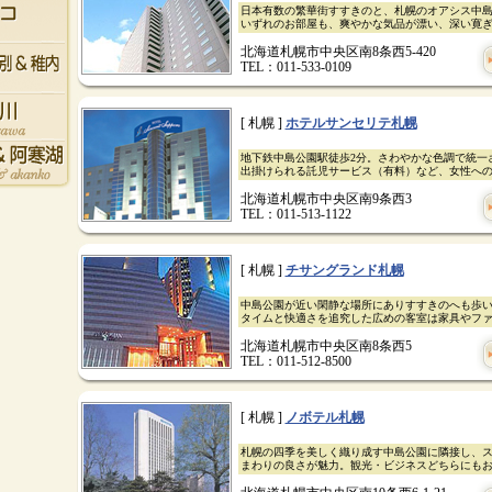
日本有数の繁華街すすきのと、札幌のオアシス中
いずれのお部屋も、爽やかな気品が漂い、深い寛
北海道札幌市中央区南8条西5-420
TEL：011-533-0109
[ 札幌 ]
ホテルサンセリテ札幌
地下鉄中島公園駅徒歩2分。さわやかな色調で統一
出掛けられる託児サービス（有料）など、女性へ
北海道札幌市中央区南9条西3
TEL：011-513-1122
[ 札幌 ]
チサングランド札幌
中島公園が近い閑静な場所にありすすきのへも歩い
タイムと快適さを追究した広めの客室は家具やフ
北海道札幌市中央区南8条西5
TEL：011-512-8500
[ 札幌 ]
ノボテル札幌
札幌の四季を美しく織り成す中島公園に隣接し、
まわりの良さが魅力。観光・ビジネスどちらにも