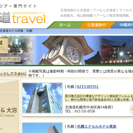
北海道旅行＆北海道ツアーなら北海道トラベルの
名鉄観光。旭山動物園ツアーなど格安情報満載。
 北海道ホテル特集 札幌
※掲載写真は撮影時期・時刻の関係で、実際とは情景が異なる場
例です。）
[ 札幌 ]
KITA HOTEL
黒川雅之設計の漸進なデザインと都会的フォルム
し、静かな環境と地下鉄迄徒歩3分と交通も至便。
北海道札幌市中央区南14条西1
TEL：011-531-0550
[ 札幌 ]
札幌エクセルホテル東急