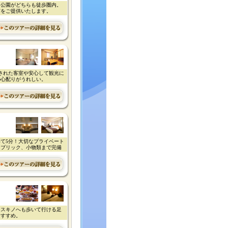
島公園がどちらも徒歩圏内。
ぎをご提供いたします。
された客室や安心して観光に
の心配りがうれしい。
て5分！大切なプライベート
ァブリック、小物類まで完備
ススキノへも歩いて行ける足
おすすめ。