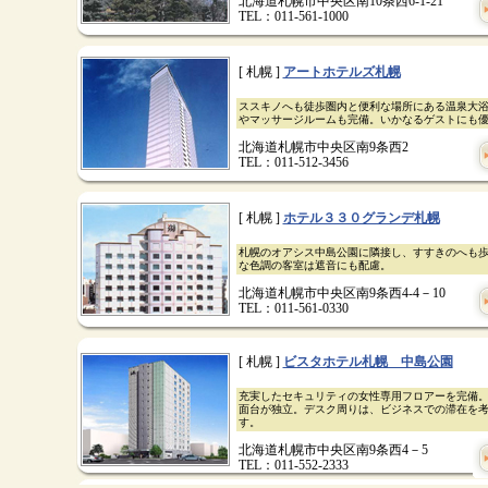
北海道札幌市中央区南10条西6-1-21
TEL：011-561-1000
[ 札幌 ]
アートホテルズ札幌
ススキノへも徒歩圏内と便利な場所にある温泉大
やマッサージルームも完備。いかなるゲストにも
北海道札幌市中央区南9条西2
TEL：011-512-3456
[ 札幌 ]
ホテル３３０グランデ札幌
札幌のオアシス中島公園に隣接し、すすきのへも
な色調の客室は遮音にも配慮。
北海道札幌市中央区南9条西4-4－10
TEL：011-561-0330
[ 札幌 ]
ビスタホテル札幌 中島公園
充実したセキュリティの女性専用フロアーを完備
面台が独立。デスク周りは、ビジネスでの滞在を
す。
北海道札幌市中央区南9条西4－5
TEL：011-552-2333