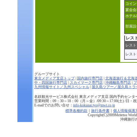
コイン
宴会会
ホテル
部屋設
レス
レスト
レスト
グループサイト
東京メディア支店トップ
|
国内旅行専門店
|
北海道旅行＆北海
中・四国旅行専門店
|
スカイマーク専門店
|
沖縄離島専門店
|
プ
九州情報サイト／九州スペシャル
|
屋久島ツアー／屋久島トラ
名鉄観光サービス株式会社 東京メディア支店 国内予約センター 
営業時間：09：30～18：00（月～金）/09:30～17:00(土) /日・祝祭日
E-mailでのお問い合せ：
info-kokunai.tyo@mwt.co.jp
標準各種約款
｜
旅行条件書
｜
個人情報保護
Copyright(C)2009Meitetsu World T
沖縄旅行の