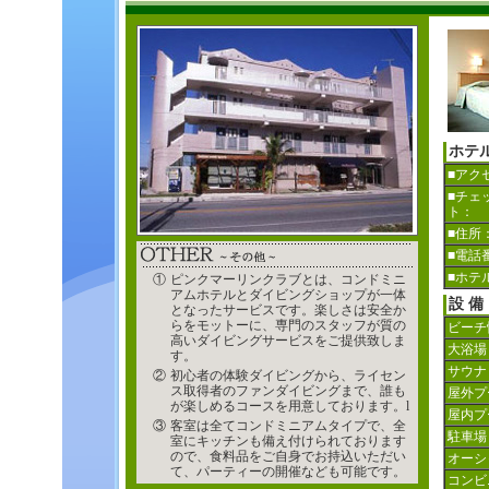
ホテ
■アク
■チェ
ト：
■住所
■電話
■ホテ
①
ピンクマーリンクラブとは、コンドミニ
アムホテルとダイビングショップが一体
設 備
となったサービスです。楽しさは安全か
らをモットーに、専門のスタッフが質の
ビーチ
高いダイビングサービスをご提供致しま
大浴場
す。
サウナ
②
初心者の体験ダイビングから、ライセン
ス取得者のファンダイビングまで、誰も
屋外プ
が楽しめるコースを用意しております。l
屋内プ
③
客室は全てコンドミニアムタイプで、全
駐車場
室にキッチンも備え付けられております
ので、食料品をご自身でお持込いただい
オーシ
て、パーティーの開催なども可能です。
コンビ