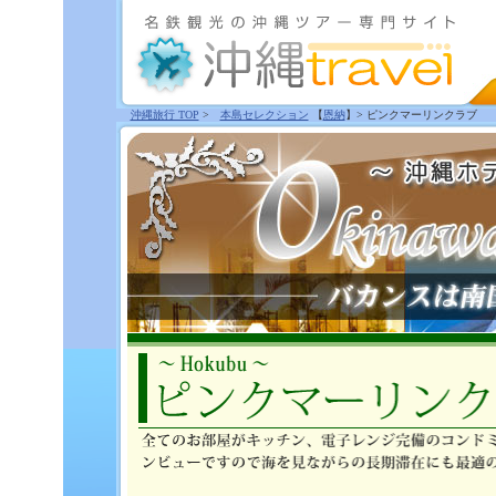
沖縄旅行 TOP
>
本島セレクション
【
恩納
】> ピンクマーリンクラブ