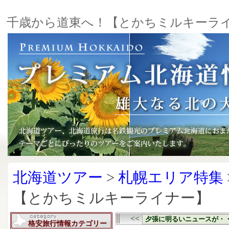
千歳から道東へ！【とかちミルキーラ
北海道ツアー
>
札幌エリア特集
【とかちミルキーライナー】
<<
夕張に明るいニュースが・
格安旅行情報カテゴリー