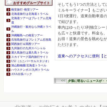
おすすめグループサイト
そしてもう1つの方法として
格安旅行･格安ツアー
ミルキーライナー】もござ
北海道旅行は北海道トラベル
1日3便運行。道東自動車道の
北海道ツアーはプレミアム北海
で結びます。
道
沖縄旅行・観光なら沖縄トラベ
車内はゆったり3列独立シー
ル
も広々と快適です。料金も、片
沖縄離島への格安ツアー
お得！道東の景色を眺めな
石垣島旅行はプレミアム石垣島
関西旅行＆関西ツアー
ただけます。
九州旅行の九州スペシャル
屋久島旅行は屋久島トラベル
道東へのアクセスに便利【
スカイマーク国内旅行サイト
USJ（ユニバーサルスタジオ）
旭山動物園/北海道トラベル
ハウステンボス/九州トラベル
ANA出張パック
<<
夕張に明るいニュースが・