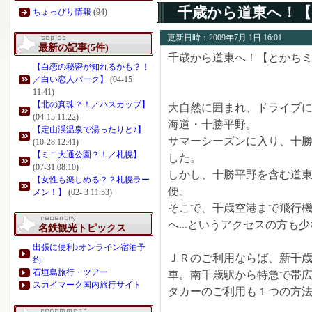
千歳から道東へ！
ちょっぴり情報
(94)
更新日時：2009年7月 1日 16:01
最新の記事(5件)
千歳から道東へ！【とかち
【白恋の秘密が知れるかも？！
／白い恋人パーク】
(04-15
11:41)
【北の真珠？！／ハスカップ】
大自然に囲まれ、ドライブ
(04-15 11:22)
海道・十勝平野。
【定山渓温泉で湯ったりと♪】
サマーシーズンに入り、十
(10-28 12:41)
【ミニ大通公園？！／札幌】
した。
(07-31 08:10)
しかし、十勝平野を含む道
【女性も楽しめる？？札幌ラー
便。
メン！】
(02- 3 11:53)
そこで、千歳空港まで飛行
へ...というアクセスの方も
名鉄観光トピックス
出張に便利♪オンライン宿泊予
ＪＲのご利用ならば、新千
約
石垣島旅行・ツアー
車。南千歳駅から特急で帯
スカイマーク国内旅行サイト
タカーのご利用も１つの方