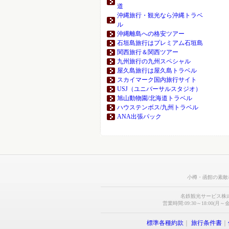
道
沖縄旅行・観光なら沖縄トラベ
ル
沖縄離島への格安ツアー
石垣島旅行はプレミアム石垣島
関西旅行＆関西ツアー
九州旅行の九州スペシャル
屋久島旅行は屋久島トラベル
スカイマーク国内旅行サイト
USJ（ユニバーサルスタジオ）
旭山動物園/北海道トラベル
ハウステンボス/九州トラベル
ANA出張パック
小樽・函館の素敵
名鉄観光サービス株
営業時間:09:30～18:00(月～金
標準各種約款
｜
旅行条件書
｜