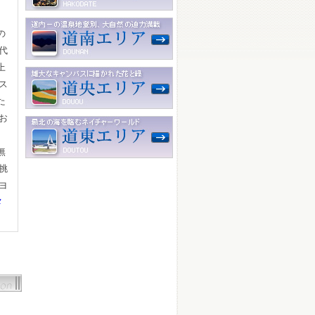
の
代
上
ス
た
お
無
挑
ヨ
メ