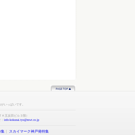
力がいっぱいです。
ＴＫ五反田ビル３階）
合せ：
info-kokunai.tyo@mwt.co.jp
特集
｜
スカイマーク神戸発特集