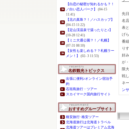
【白恋の秘密が知れるかも？！
／白い恋人パーク】
(04-15
先
11:41)
【北の真珠？！／ハスカップ】
名
(04-15 11:22)
表
【定山渓温泉で湯ったりと♪】
げ
(10-28 12:41)
【ミニ大通公園？！／札幌】
番
(07-31 08:10)
り
【女性も楽しめる？？札幌ラー
好
メン！】
(02- 3 11:53)
が
限
名鉄観光トピックス
戦
出張に便利♪オンライン宿泊予
ネ
約
石垣島旅行・ツアー
ン
スカイマーク国内旅行サイト
おすすめグループサイト
格安旅行･格安ツアー
北海道旅行は北海道トラベル
北海道ツアーはプレミアム北海