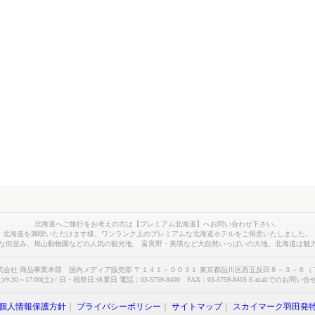
北海道へご旅行をお考えの方は【プレミアム北海道】へお問い合わせ下さい。
北海道を満喫いただけます様、ワンランク上のプレミアムな北海道ホテルをご用意いたしました。
な街並み、旭山動物園などの人気の観光地、 富良野・美瑛など大自然いっぱいの大地、北海道は魅
式会社 商品事業本部 国内メディア販売部 〒１４１－００３１ 東京都品川区西五反田８－３－６（
)/9:30～17:00(土) / 日・祝祭日:休業日 電話：03-5759-8400 FAX：03-5759-8405 E-mailでのお問い
個人情報保護方針
｜
プライバシーポリシー
｜
サイトマップ
｜
スカイマーク羽田発