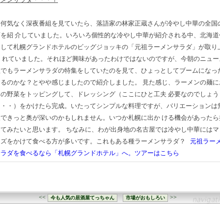
日何気なく深夜番組を見ていたら、落語家の林家正蔵さんが冷やし中華の全国
店を紹 介していました。いろいろ個性的な冷やし中華が紹介される中、北海道
として札幌グランドホテルのビッグジョッキの「元祖ラーメンサラダ」が取り
ら れていました。それほど興味があったわけではないのですが、今朝のニュー
組でもラーメンサラダの特集をしていたのを見て、ひょっとしてブームになっ
するのかな？とやや感じましたので紹介しました。
見た感じ、ラーメンの麺に
みの野菜をトッピングして、ドレッシング（ここにひと工夫 必要なのでしょう
・・・）をかけたら完成。いたってシンプルな料理ですが、バリエーションは
大できっと奥が深いのかもしれません。いつか札幌に出か ける機会があったら
してみたいと思います。
ちなみに、わが出身地の名古屋では冷やし中華にはマ
ーズをかけて食べる方が多いです。これもある種ラーメンサラダ？
元祖ラー
サラダを食べるなら「札幌グランドホテル」へ。ツアーはこちら
<<
>>
今も人気の居酒屋てっちゃん
市場がおもしろい