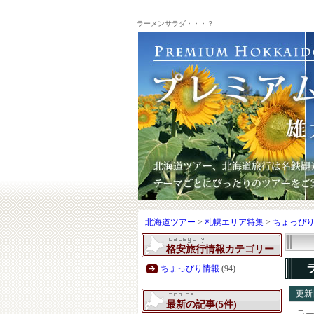
ラーメンサラダ・・・？
北海道ツアー
>
札幌エリア特集
>
ちょっぴ
格安旅行情報カテゴリー
ちょっぴり情報
(94)
更新日
最新の記事(5件)
ラ