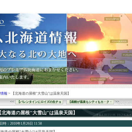
り情報
> 【北海道の屋根"大雪山"は温泉天国】
<<
>>
【バレンタインにロイズの生チョ
【函館が温泉もシティもカ・ク・
【北海道の屋根"大雪山"は温泉天国】
時：2010年1月26日 11:58
海道の屋根"大雪山"は温泉天国】