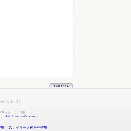
力がいっぱいです。
ＴＫ五反田ビル３階）
合せ：
info-kokunai.tyo@mwt.co.jp
特集
｜
スカイマーク神戸発特集