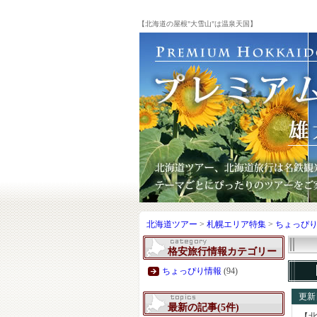
【北海道の屋根"大雪山"は温泉天国】
北海道ツアー
>
札幌エリア特集
>
ちょっぴ
格安旅行情報カテゴリー
ちょっぴり情報
(94)
更新日
最新の記事(5件)
【北