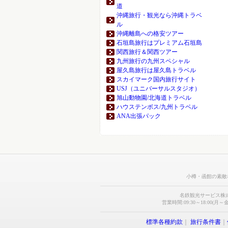
道
沖縄旅行・観光なら沖縄トラベ
ル
沖縄離島への格安ツアー
石垣島旅行はプレミアム石垣島
関西旅行＆関西ツアー
九州旅行の九州スペシャル
屋久島旅行は屋久島トラベル
スカイマーク国内旅行サイト
USJ（ユニバーサルスタジオ）
旭山動物園/北海道トラベル
ハウステンボス/九州トラベル
ANA出張パック
小樽・函館の素敵
名鉄観光サービス株
営業時間:09:30～18:00(月～金
標準各種約款
｜
旅行条件書
｜