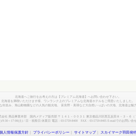
北海道へご旅行をお考えの方は【プレミアム北海道】へお問い合わせ下さい。
北海道を満喫いただけます様、ワンランク上のプレミアムな北海道ホテルをご用意いたしました。
な街並み、旭山動物園などの人気の観光地、 富良野・美瑛など大自然いっぱいの大地、北海道は魅
式会社 商品事業本部 国内メディア販売部 〒１４１－００３１ 東京都品川区西五反田８－３－６（
)/9:30～17:00(土) / 日・祝祭日:休業日 電話：03-5759-8400 FAX：03-5759-8405 E-mailでのお問い
個人情報保護方針
｜
プライバシーポリシー
｜
サイトマップ
｜
スカイマーク羽田発