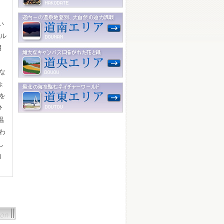
い
トル
月
。
な
ょ
を
ひ
温
わ
し
山