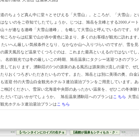
海道のちょうど真ん中に堂々とそびえる「大雪山」。ところが、「大雪山」と
はな いのをご存知でしたでしょうか。じつは、旭岳を主峰とする2000メー
の山々が連なる連峰「大雪山連峰」、を略して大雪山と呼んでいるのです。
9
中旬ころからは紅葉で山が赤や黄色に染まり、多くのお客様が観光に訪れます
は たいへん厳しい気候条件となり、なかなか山へ入りづらいのですが、雪を見
らの露天風呂など温泉でくつろぐのは、これまた最高といえるのではないでし
か。
名鉄観光では冬の厳しいこの時期、旭岳温泉にタクシー送迎つきのプラン
用意しており ます。湧駒荘の5つの源泉のある風呂は源泉掛け流しの湯で、ぜ
ったりおくつろぎいただきたいものです。また、旭岳とは別に美瑛の奥、白金
へも送迎 付の大雪山白金観光ホテル３連泊湯治プランをご用意しています。あ
てご検討ください。雪深い北海道中央部のあったかい温泉を、ぜひこの冬体験
た だいてはいかがでしょうか。
旭岳温泉湧駒荘へのプランは
こ ちら
大雪
金観光ホテル３連泊湯治プランは
こ ちら
<<
>>
【バレンタインにロイズの生チョ
【函館が温泉もシティもカ・ク・