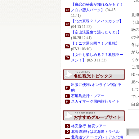
【白恋の秘密が知れるかも？！
／白い恋人パーク】
(04-15
北
11:41)
【北の真珠？！／ハスカップ】
う山
(04-15 11:22)
級
【定山渓温泉で湯ったりと♪】
の
(10-28 12:41)
【ミニ大通公園？！／札幌】
冬
(07-31 08:10)
が
【女性も楽しめる？？札幌ラー
う
メン！】
(02- 3 11:53)
ご
ゆ
名鉄観光トピックス
泉
出張に便利♪オンライン宿泊予
せ
約
石垣島旅行・ツアー
てい
スカイマーク国内旅行サイト
白
おすすめグループサイト
格安旅行･格安ツアー
北海道旅行は北海道トラベル
北海道ツアーはプレミアム北海