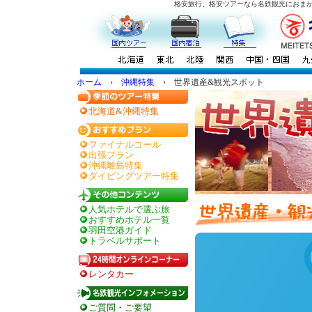
格安旅行、格安ツアーなら名鉄観光におま
ホーム
›
沖縄特集
› 世界遺産&観光スポット
北海道&沖縄特集
ファイナルコール
出張プラン
沖縄離島特集
ダイビングツアー特集
人気ホテルで選ぶ旅
おすすめホテル一覧
羽田空港ガイド
トラベルサポート
レンタカー
ご質問・ご要望