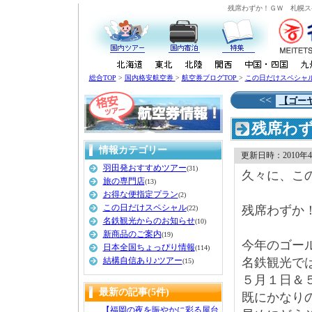
残席わずか！ＧＷ 札幌ス
総合TOP
>
国内格安航空券
>
航空券ブログTOP
>
この日だけスペシャ
<<
【ゴー
残席わず
情報カテゴリー
更新日時：2010年4月 
羽田発おすすめツアー
(31)
久々に、こ
旅の専門店
(13)
お得な便指定プラン
(2)
この日だけスペシャル
残席わずか
(22)
名鉄観光からのお知らせ
(10)
新商品のご案内
(19)
今年のゴー
日本全国ちょっぴり情報
(114)
結構自信あり♪ツアー
名鉄観光で
(15)
５月１日＆
最新の記事(5件)
既にかなり
【福岡の夜を賑やかに彩る屋台