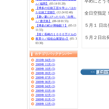
早めにどう
♪／福岡】
(03-14 01:20)
【博多の伝統工芸を学ぶ／はか
た伝統工芸館】
(12-24 02:40)
全日空指定
【暑い夏にぴったりの「白熊」
♪／鹿児島】
(09-18 01:55)
５月１ 日出
【博多の町が博物館？】
(05-13
11:55)
【煌く長崎の１０００万ドルの
５月２日出
夜景☆／稲佐山展望台♪】
(05- 3
03:30)
カテゴリバックナンバー
2010年 04月 (1)
2009年 11月 (1)
2009年 10月 (5)
<<
【ゴー
2009年 09月 (2)
2009年 07月 (1)
2009年 06月 (1)
2009年 04月 (2)
2009年 03月 (4)
2009年 02月 (1)
2009年 01月 (2)
2008年 12月 (2)