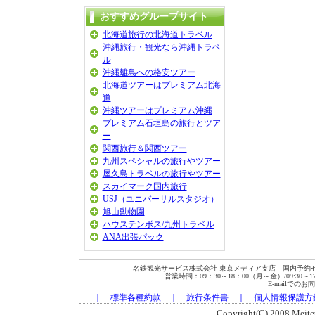
おすすめグループサイト
北海道旅行の北海道トラベル
沖縄旅行・観光なら沖縄トラベ
ル
沖縄離島への格安ツアー
北海道ツアーはプレミアム北海
道
沖縄ツアーはプレミアム沖縄
プレミアム石垣島の旅行とツア
ー
関西旅行＆関西ツアー
九州スペシャルの旅行やツアー
屋久島トラベルの旅行やツアー
スカイマーク国内旅行
USJ（ユニバーサルスタジオ）
旭山動物園
ハウステンボス/九州トラベル
ANA出張パック
名鉄観光サービス株式会社 東京メディア支店 国内予約セン
営業時間：09：30～18：00（月～金）/09:30～17:00
E-mailでの
｜
標準各種約款
｜
旅行条件書
｜
個人情報保護方
Copyright(C) 2008 Meitets