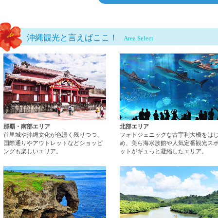
沖縄観光と言えばここ！
Area Select
那覇・南部エリアページへ
那覇・南部エリア
北部エリア
首里城や沖縄文化が色濃く残りつつ、
フォトジェニックな古宇利大橋をは
国際通りやアウトレットなどショッピ
め、美ら海水族館や人気定番観光ス
ングも楽しいエリア。
ットがギュっと凝縮したエリア。
西海岸エリアページへ