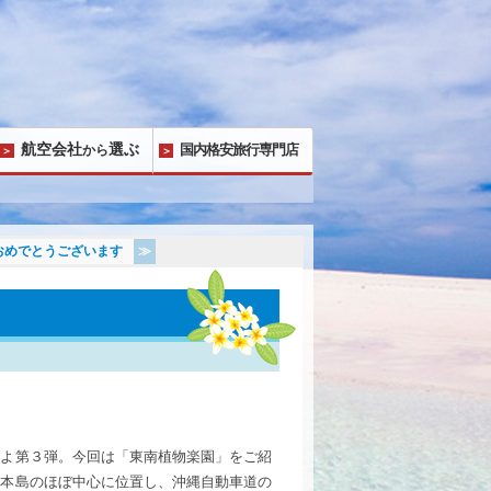
航空会社
選ぶ
国内格安旅行専門店
から
おめでとうございます
いよ第３弾。今回は「東南植物楽園」をご紹
縄本島のほぼ中心に位置し、沖縄自動車道の