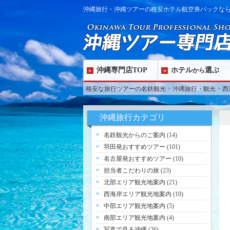
沖縄旅行・沖縄ツアーの格安ホテル航空券パックな
沖縄専門店TOP
ホテル
選ぶ
から
格安な旅行ツアーの名鉄観光
>
沖縄旅行・観光
>
西
沖縄旅行カテゴリ
名鉄観光からのご案内
(14)
羽田発おすすめツアー
(101)
名古屋発おすすめツアー
(10)
担当者こだわりの旅
(23)
北部エリア観光地案内
(21)
西海岸エリア観光地案内
(10)
中部エリア観光地案内
(5)
南部エリア観光地案内
(4)
写真で見る沖縄
(26)