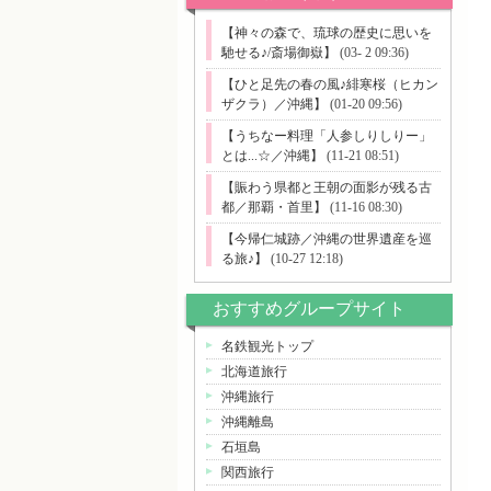
【神々の森で、琉球の歴史に思いを
馳せる♪/斎場御嶽】
(03- 2 09:36)
【ひと足先の春の風♪緋寒桜（ヒカン
ザクラ）／沖縄】
(01-20 09:56)
【うちなー料理「人参しりしりー」
とは...☆／沖縄】
(11-21 08:51)
【賑わう県都と王朝の面影が残る古
都／那覇・首里】
(11-16 08:30)
【今帰仁城跡／沖縄の世界遺産を巡
る旅♪】
(10-27 12:18)
おすすめグループサイト
名鉄観光トップ
北海道旅行
沖縄旅行
沖縄離島
石垣島
関西旅行