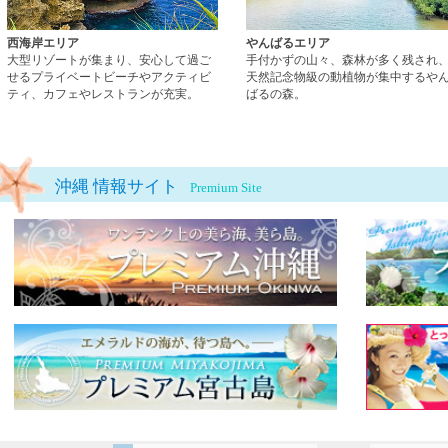
西海岸エリア
やんばるエリア
大型リゾートが集まり、安心して過ご
手付かずの山々、森林が多く残され
せるプライベートビーチやアクティビ
天然記念物級の動植物が集中するや
ティ、カフェやレストランが充実。
ばるの森。
沖縄 情報サイト
Premium Site