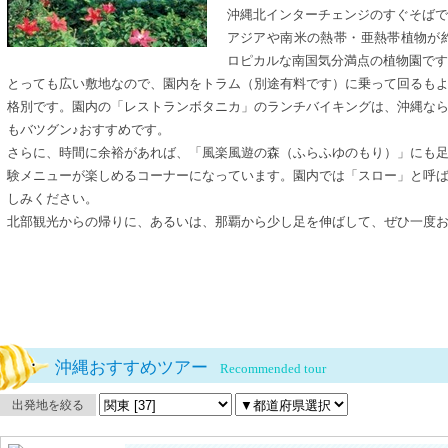
沖縄北インターチェンジのすぐそば
アジアや南米の熱帯・亜熱帯植物が約
ロピカルな南国気分満点の植物園です
とっても広い敷地なので、園内をトラム（別途有料です）に乗って回るも
格別です。園内の「レストランボタニカ」のランチバイキングは、沖縄な
もバツグン♪おすすめです。
さらに、時間に余裕があれば、「風楽風遊の森（ふらふゆのもり）」にも
験メニューが楽しめるコーナーになっています。園内では「スロー」と呼
しみください。
北部観光からの帰りに、あるいは、那覇から少し足を伸ばして、ぜひ一度
沖縄おすすめツアー
Recommended tour
出発地を絞る