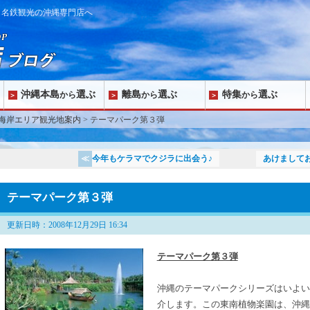
ら名鉄観光の沖縄専門店へ
沖縄本島
選ぶ
離島
選ぶ
特集
選ぶ
から
から
から
海岸エリア観光地案内
> テーマパーク第３弾
今年もケラマでクジラに出会う♪
あけまして
テーマパーク第３弾
更新日時：2008年12月29日 16:34
テーマパーク第３弾
沖縄のテーマパークシリーズはいよ
介します。この東南植物楽園は、沖