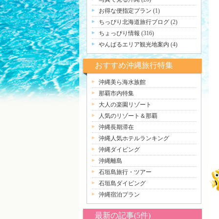
お得な便指定プラン
(1)
ちっぴり北海道旅行ブログ
(2)
ちょっぴり情報
(316)
やんばるエリア観光地案内
(4)
おすすめ沖縄旅行特集
沖縄美ら海水族館
那覇市内特集
大人の楽園リゾート
人気のリゾート＆那覇
沖縄長期滞在
沖縄人気ホテルランキング
沖縄ダイビング
沖縄離島
石垣島旅行・ツアー
石垣島ダイビング
沖縄宿泊プラン
最新の記事(5件)