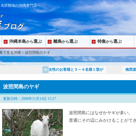
ら名鉄観光の沖縄専門店へ
沖縄本島
選ぶ
離島
選ぶ
特集
選ぶ
から
から
から
真で見る沖縄
> 波照間島のヤギ
女性のお客様と３～４名様１室が
南西
波照間島のヤギ
更新日時：2008年11月14日 15:27
波照間島にはなぜかヤギが多い。
普通にその辺にみかけることがで