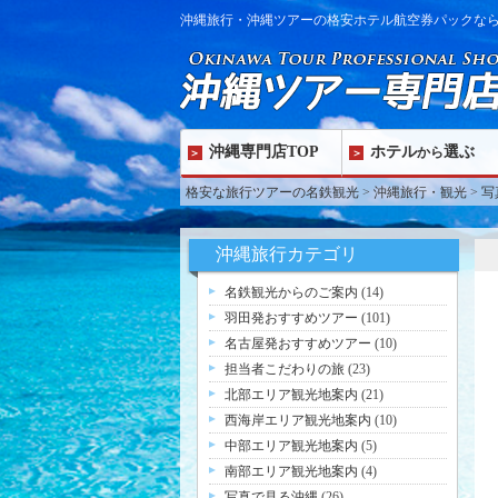
沖縄旅行・沖縄ツアーの格安ホテル航空券パックな
沖縄専門店TOP
ホテル
選ぶ
から
格安な旅行ツアーの名鉄観光
>
沖縄旅行・観光
>
写
沖縄旅行カテゴリ
名鉄観光からのご案内
(14)
羽田発おすすめツアー
(101)
名古屋発おすすめツアー
(10)
担当者こだわりの旅
(23)
北部エリア観光地案内
(21)
西海岸エリア観光地案内
(10)
中部エリア観光地案内
(5)
南部エリア観光地案内
(4)
写真で見る沖縄
(26)