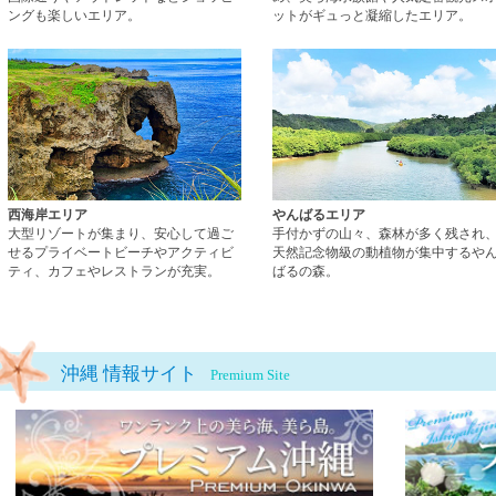
ングも楽しいエリア。
ットがギュっと凝縮したエリア。
西海岸エリアページへ
西海岸エリア
やんばるエリア
大型リゾートが集まり、安心して過ご
手付かずの山々、森林が多く残され
せるプライベートビーチやアクティビ
天然記念物級の動植物が集中するや
ティ、カフェやレストランが充実。
ばるの森。
沖縄 情報サイト
Premium Site