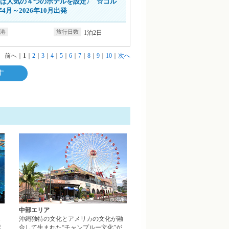
は人気の４つのホテルを設定♪ ☆ゴル
4月～2026年10月出発
1泊2日
前へ
｜
1
｜
2
｜
3
｜
4
｜
5
｜
6
｜
7
｜
8
｜
9
｜
10
｜
次へ
す
北部エリアページへ
中部エリアページへ
中部エリア
じ
沖縄独特の文化とアメリカの文化が融
ポ
合して生まれた“チャンプルー文化”が