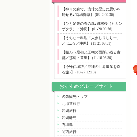
【神々の森で、琉球の歴史に思いを
馳せる♪/斎場御嶽】
(03- 2 09:36)
【ひと足先の春の風♪緋寒桜（ヒカン
ザクラ）／沖縄】
(01-20 09:56)
【うちなー料理「人参しりしりー」
とは...☆／沖縄】
(11-21 08:51)
【賑わう県都と王朝の面影が残る古
都／那覇・首里】
(11-16 08:30)
【今帰仁城跡／沖縄の世界遺産を巡
る旅♪】
(10-27 12:18)
おすすめグループサイト
名鉄観光トップ
北海道旅行
沖縄旅行
沖縄離島
石垣島
関西旅行