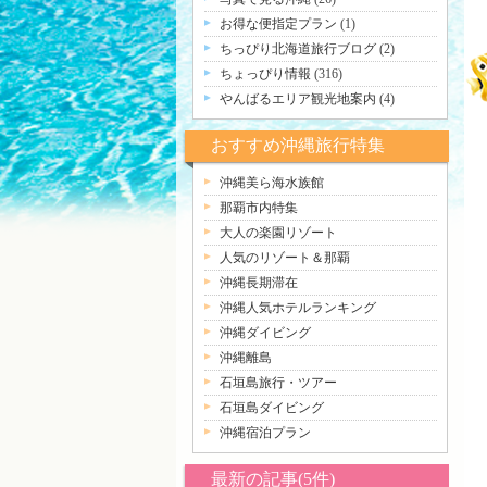
お得な便指定プラン
(1)
ちっぴり北海道旅行ブログ
(2)
ちょっぴり情報
(316)
やんばるエリア観光地案内
(4)
おすすめ沖縄旅行特集
沖縄美ら海水族館
那覇市内特集
大人の楽園リゾート
人気のリゾート＆那覇
沖縄長期滞在
沖縄人気ホテルランキング
沖縄ダイビング
沖縄離島
石垣島旅行・ツアー
石垣島ダイビング
沖縄宿泊プラン
最新の記事(5件)