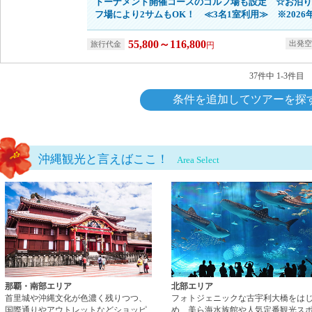
トーナメント開催コースのゴルフ場も設定 ☆お泊り
フ場により2サムもOK！ ≪3名1室利用≫ ※2026年
55,800～116,800
円
37件中 1-3件目
条件を追加してツアーを探
沖縄観光と言えばここ！
Area Select
那覇・南部エリアページへ
那覇・南部エリア
北部エリア
首里城や沖縄文化が色濃く残りつつ、
フォトジェニックな古宇利大橋をは
国際通りやアウトレットなどショッピ
め、美ら海水族館や人気定番観光ス