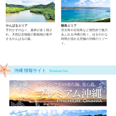
やんばるエリア
離島エリア
手付かずの山々、森林が多く残さ
宮古島や石垣島など個性的で魅力
れ、天然記念物級の動植物が集中
あふれる沖縄の島々。ゆるやかな
するやんばるの森。
時間が流れる究極の沖縄のリゾー
ト。
沖縄 情報サイト
Premium Site