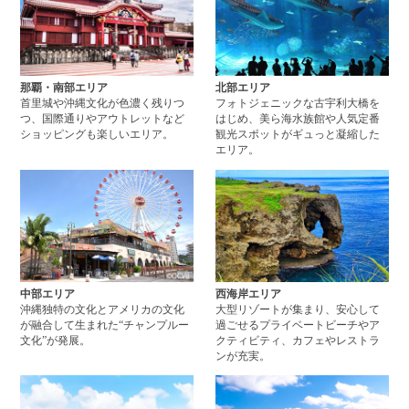
那覇・南部エリア
北部エリア
首里城や沖縄文化が色濃く残りつ
フォトジェニックな古宇利大橋を
つ、国際通りやアウトレットなど
はじめ、美ら海水族館や人気定番
ショッピングも楽しいエリア。
観光スポットがギュっと凝縮した
エリア。
中部エリアページへ
西
中部エリア
西海岸エリア
沖縄独特の文化とアメリカの文化
大型リゾートが集まり、安心して
が融合して生まれた“チャンプルー
過ごせるプライベートビーチやア
文化”が発展。
クティビティ、カフェやレストラ
ンが充実。
やんばるエリアページへ
離