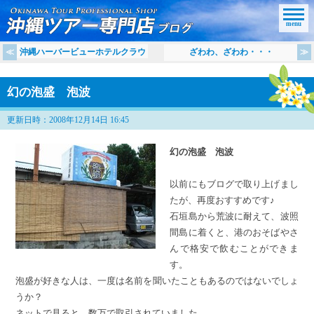
menu
沖縄ハーバービューホテルクラウ
ざわわ、ざわわ・・・
幻の泡盛 泡波
更新日時：2008年12月14日 16:45
幻の泡盛 泡波
以前にもブログで取り上げまし
たが、再度おすすめです♪
石垣島から荒波に耐えて、波照
間島に着くと、港のおそばやさ
んで格安で飲むことができま
す。
泡盛が好きな人は、一度は名前を聞いたこともあるのではないでしょ
うか？
ネットで見ると、数万で取引されていました。