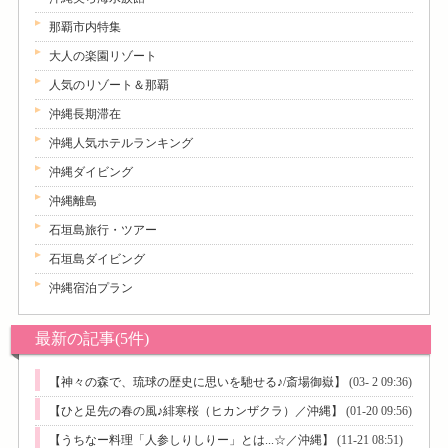
那覇市内特集
大人の楽園リゾート
人気のリゾート＆那覇
沖縄長期滞在
沖縄人気ホテルランキング
沖縄ダイビング
沖縄離島
石垣島旅行・ツアー
石垣島ダイビング
沖縄宿泊プラン
最新の記事(5件)
【神々の森で、琉球の歴史に思いを馳せる♪/斎場御嶽】
(03- 2 09:36)
【ひと足先の春の風♪緋寒桜（ヒカンザクラ）／沖縄】
(01-20 09:56)
【うちなー料理「人参しりしりー」とは...☆／沖縄】
(11-21 08:51)