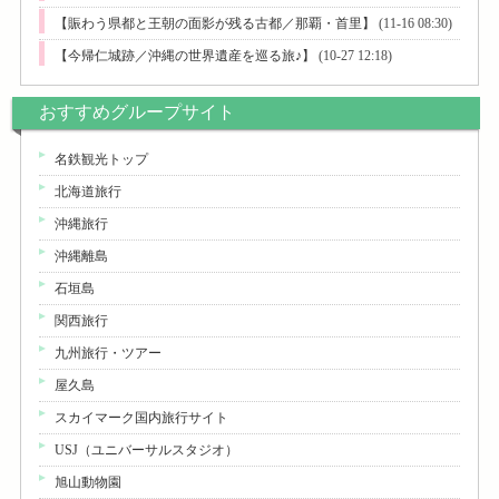
【賑わう県都と王朝の面影が残る古都／那覇・首里】
(11-16 08:30)
【今帰仁城跡／沖縄の世界遺産を巡る旅♪】
(10-27 12:18)
おすすめグループサイト
名鉄観光トップ
北海道旅行
沖縄旅行
沖縄離島
石垣島
関西旅行
九州旅行・ツアー
屋久島
スカイマーク国内旅行サイト
USJ（ユニバーサルスタジオ）
旭山動物園