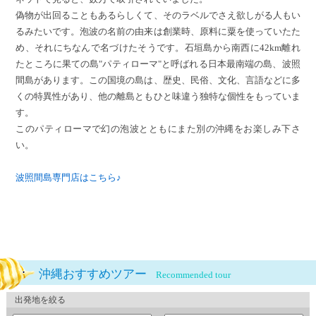
偽物が出回ることもあるらしくて、そのラベルでさえ欲しがる人もい
るみたいです。泡波の名前の由来は創業時、原料に粟を使っていたた
め、それにちなんで名づけたそうです。
石垣島から南西に42km離れ
たところに果ての島"パティローマ"と呼ばれる日本最南端の島、波照
間島があります。この国境の島は、歴史、民俗、文化、言語などに多
くの特異性があり、他の離島ともひと味違う独特な個性をもっていま
す。
このパティローマで幻の泡波とともにまた別の沖縄をお楽しみ下さ
い。
波照間島専門店はこちら♪
沖縄おすすめツアー
Recommended tour
出発地を絞る