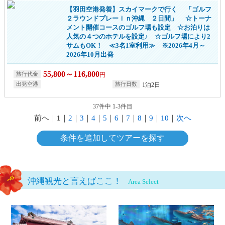
【羽田空港発着】スカイマークで行く 「ゴルフ
２ラウンドプレーｉｎ沖縄 ２日間」 ☆トーナ
メント開催コースのゴルフ場も設定 ☆お泊りは
人気の４つのホテルを設定♪ ☆ゴルフ場により2
サムもOK！ ≪3名1室利用≫ ※2026年4月～
2026年10月出発
55,800～116,800
円
1泊2日
37件中 1-3件目
前へ
｜
1
｜
2
｜
3
｜
4
｜
5
｜
6
｜
7
｜
8
｜
9
｜
10
｜
次へ
条件を追加してツアーを探す
沖縄観光と言えばここ！
Area Select
那覇・南部エリアページへ
北