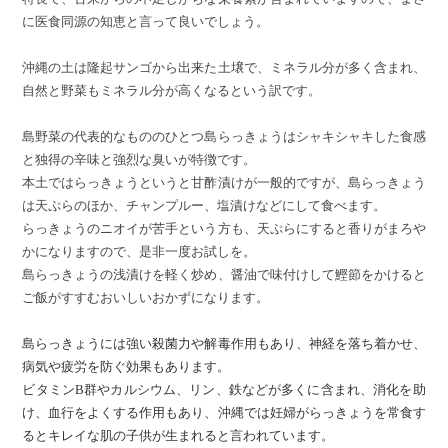
に医食同源の知恵と言って良いでしょう。
沖縄の土は隆起サンゴから出来た土壌で、ミネラル分が多く含まれ、
自然と野菜もミネラル分が高くなるという訳です。
島野菜の代表的なもののひとつ島らっきょうは
シャキシャキした食感
と独得の辛味と強烈な臭いが特徴です。
本土ではらっきょうというと甘酢漬けが一般的ですが、
島らっきょう
は天ぷらのほか、チャンプルー、塩漬けなどにして食べます。
らっきょうのニオイが苦手という方も、天ぷらにすると香りがまろや
かになりますので、是非一度お試しを。
島らっきょうの浅漬けを軽く炒め、醤油で味付けして鰹節をかけると
ご飯がすすむおいしいおかずになります。
島らっきょうには強い殺菌力や解毒作用もあり、神経を落ち着かせ、
病気や疲労を防ぐ効果もあります。
ビタミンB群やカルシウム、リン、鉄などが多くに含まれ、消化を助
け、血行をよくする作用もあり、沖縄では
妊婦がらっきょうを常食す
るとキレイな肌の子供が生まれると言われています。