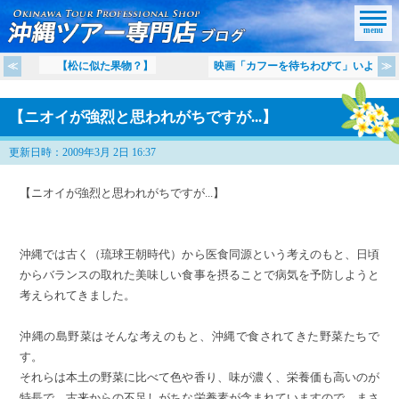
menu
【松に似た果物？】
映画「カフーを待ちわびて」いよ
【ニオイが強烈と思われがちですが...】
更新日時：2009年3月 2日 16:37
【ニオイが強烈と思われがちですが...】
沖縄では古く（琉球王朝時代）から医食同源という考えのもと、日頃
からバランスの取れた美味しい食事を摂ることで病気を予防しようと
考えられてきました。
沖縄の島野菜はそんな考えのもと、沖縄で食されてきた野菜たちで
す。
それらは本土の野菜に比べて色や香り、味が濃く、栄養価も高いのが
特長で、古来からの不足しがちな栄養素が含まれていますので、まさ