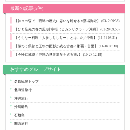
最新の記事(5件)
【神々の森で、琉球の歴史に思いを馳せる♪/斎場御嶽】
(03- 2 09:36)
【ひと足先の春の風♪緋寒桜（ヒカンザクラ）／沖縄】
(01-20 09:56)
【うちなー料理「人参しりしりー」とは...☆／沖縄】
(11-21 08:51)
【賑わう県都と王朝の面影が残る古都／那覇・首里】
(11-16 08:30)
【今帰仁城跡／沖縄の世界遺産を巡る旅♪】
(10-27 12:18)
おすすめグループサイト
名鉄観光トップ
北海道旅行
沖縄旅行
沖縄離島
石垣島
関西旅行