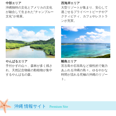
中部エリア
西海岸エリア
沖縄独特の文化とアメリカの文化
大型リゾートが集まり、安心して
が融合して生まれた“チャンプルー
過ごせるプライベートビーチやア
文化”が発展。
クティビティ、カフェやレストラ
ンが充実。
やんばるエリアページへ
離
やんばるエリア
離島エリア
手付かずの山々、森林が多く残さ
宮古島や石垣島など個性的で魅力
れ、天然記念物級の動植物が集中
あふれる沖縄の島々。ゆるやかな
するやんばるの森。
時間が流れる究極の沖縄のリゾー
ト。
沖縄 情報サイト
Premium Site