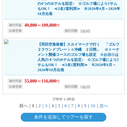
の4つのホテルを設定♪ ☆ゴルフ場により2サム
もOK！ ≪2名1室利用≫ ※2026年4月～2026年
10月出発
49,800～109,800
円
2泊3日
【羽田空港発着】スカイマークで行く 「ゴルフ
２ラウンドプレーｉｎ沖縄 ２日間」 ☆トーナ
メント開催コースのゴルフ場も設定 ☆お泊りは
人気の４つのホテルを設定♪ ☆ゴルフ場により2
サムもOK！ ≪3名1室利用≫ ※2026年4月～
2026年10月出発
55,800～116,800
円
1泊2日
37件中 1-3件目
前へ
｜
1
｜
2
｜
3
｜
4
｜
5
｜
6
｜
7
｜
8
｜
9
｜
10
｜
次へ
条件を追加してツアーを探す