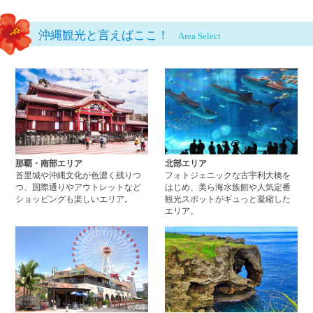
沖縄観光と言えばここ！
Area Select
那覇・南部エリアページへ
北
那覇・南部エリア
北部エリア
首里城や沖縄文化が色濃く残りつ
フォトジェニックな古宇利大橋を
つ、国際通りやアウトレットなど
はじめ、美ら海水族館や人気定番
ショッピングも楽しいエリア。
観光スポットがギュっと凝縮した
エリア。
中部エリアページへ
西