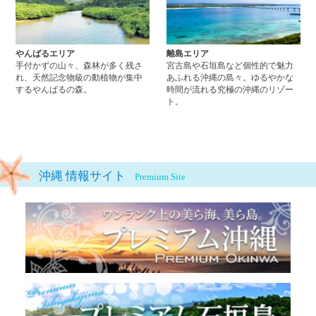
やんばるエリア
離島エリア
手付かずの山々、森林が多く残さ
宮古島や石垣島など個性的で魅力
れ、天然記念物級の動植物が集中
あふれる沖縄の島々。ゆるやかな
するやんばるの森。
時間が流れる究極の沖縄のリゾー
ト。
沖縄 情報サイト
Premium Site