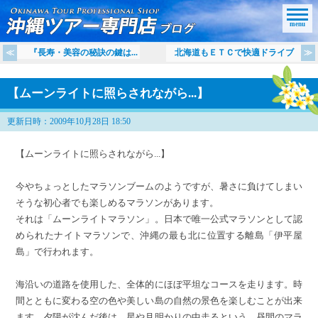
menu
『長寿・美容の秘訣の鍵は...
北海道もＥＴＣで快適ドライブ
【ムーンライトに照らされながら...】
更新日時：2009年10月28日 18:50
【ムーンライトに照らされながら...】
今やちょっとしたマラソンブームのようですが、暑さに負けてしまい
そうな初心者でも楽しめるマラソンがあります。
それは「ムーンライトマラソン」。
日本で唯一公式マラソンとして認
められたナイトマラソンで、沖縄の最も北に位置する離島「
伊平屋
島」で行われます。
海沿いの道路を使用した、全体的にほぼ平坦なコースを走ります。時
間とともに変わる空の色や美しい島の自然の景色を楽しむことが出来
ます。夕陽が沈んだ後は、星や月明かりの中走るという、昼間のマラ