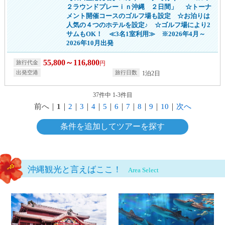
２ラウンドプレーｉｎ沖縄 ２日間」 ☆トーナ
メント開催コースのゴルフ場も設定 ☆お泊りは
人気の４つのホテルを設定♪ ☆ゴルフ場により2
サムもOK！ ≪3名1室利用≫ ※2026年4月～
2026年10月出発
55,800～116,800
円
1泊2日
37件中 1-3件目
前へ
｜
1
｜
2
｜
3
｜
4
｜
5
｜
6
｜
7
｜
8
｜
9
｜
10
｜
次へ
条件を追加してツアーを探す
沖縄観光と言えばここ！
Area Select
那覇・南部エリアページへ
北