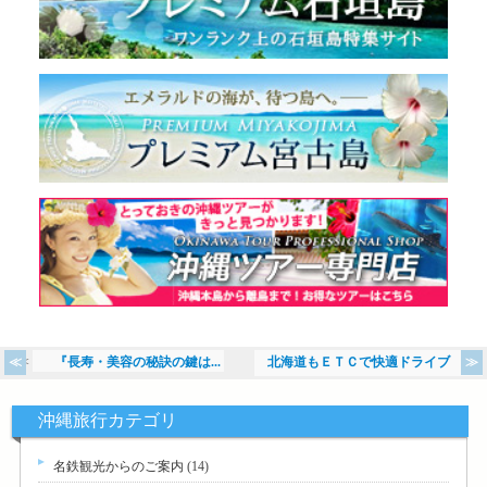
<<
『長寿・美容の秘訣の鍵は...
北海道もＥＴＣで快適ドライブ
>>
沖縄旅行カテゴリ
名鉄観光からのご案内
(14)