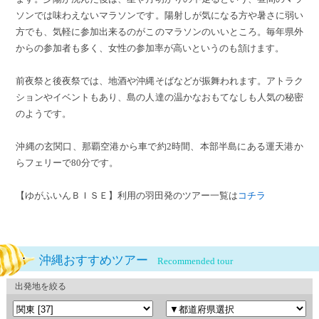
ソンでは味わえないマラソンです。陽射しが気になる方や暑さに弱い
方でも、気軽に参加出来るのがこのマラソンのいいところ。毎年県外
からの参加者も多く、
女性の参加率が高いというのも頷けます。
前夜祭と後夜祭では、地酒や沖縄そばなどが振舞われます。アトラク
ションやイベントもあり、島の人達の温かなおもてなしも人気の秘密
のようです。
沖縄の玄関口、那覇空港から車で約2時間、本部半島にある運天港か
らフェリーで80分です。
【ゆがふいんＢＩＳＥ】利用の羽田発のツアー一覧は
コチラ
沖縄おすすめツアー
Recommended tour
出発地を絞る