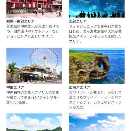
那覇・南部エリア
北部エリア
首里城や沖縄文化が色濃く残りつ
フォトジェニックな古宇利大橋を
つ、国際通りやアウトレットなど
はじめ、美ら海水族館や人気定番
ショッピングも楽しいエリア。
観光スポットがギュっと凝縮した
エリア。
中部エリアページへ
西
中部エリア
西海岸エリア
沖縄独特の文化とアメリカの文化
大型リゾートが集まり、安心して
が融合して生まれた“チャンプルー
過ごせるプライベートビーチやア
文化”が発展。
クティビティ、カフェやレストラ
ンが充実。
やんばるエリアページへ
離