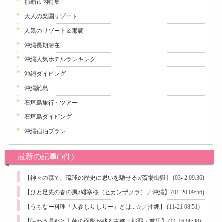
那覇市内特集
大人の楽園リゾート
人気のリゾート＆那覇
沖縄長期滞在
沖縄人気ホテルランキング
沖縄ダイビング
沖縄離島
石垣島旅行・ツアー
石垣島ダイビング
沖縄宿泊プラン
最新の記事(5件)
【神々の森で、琉球の歴史に思いを馳せる♪/斎場御嶽】
(03- 2 09:36)
【ひと足先の春の風♪緋寒桜（ヒカンザクラ）／沖縄】
(01-20 09:56)
【うちなー料理「人参しりしりー」とは...☆／沖縄】
(11-21 08:51)
【賑わう県都と王朝の面影が残る古都／那覇・首里】
(11-16 08:30)