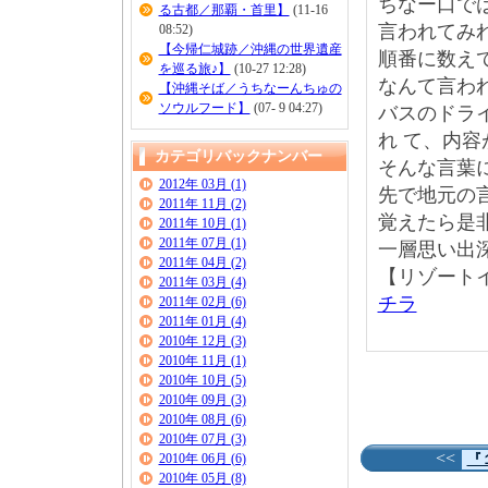
ちなー口で
る古都／那覇・首里】
(11-16
言われてみれ
08:52)
【今帰仁城跡／沖縄の世界遺産
順番に数え
を巡る旅♪】
(10-27 12:28)
なんて言わ
【沖縄そば／うちなーんちゅの
ソウルフード】
(07- 9 04:27)
バスのドラ
れ て、内
カテゴリバックナンバー
そんな言葉
2012年 03月 (1)
先で地元の
2011年 11月 (2)
覚えたら是
2011年 10月 (1)
2011年 07月 (1)
一層思い出
2011年 04月 (2)
【リゾート
2011年 03月 (4)
チラ
2011年 02月 (6)
2011年 01月 (4)
2010年 12月 (3)
2010年 11月 (1)
2010年 10月 (5)
2010年 09月 (3)
2010年 08月 (6)
2010年 07月 (3)
<<
2010年 06月 (6)
『
2010年 05月 (8)