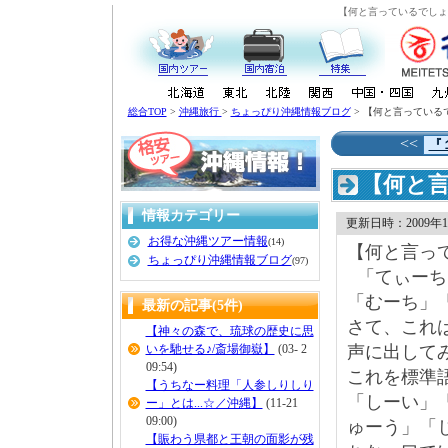
【何と言っているでしょ
総合TOP
>
沖縄旅行
>
ちょっぴり沖縄情報ブログ
> 【何と言っている
<<
『
【何と言
情報カテゴリー
更新日時：2009年10
お得な沖縄ツアー情報
(14)
【何と言っ
ちょっぴり沖縄情報ブログ
(97)
「てぃーち
「むーち」
最新の記事(5件)
さて、これ
【神々の森で、琉球の歴史に思
いを馳せる♪/斎場御嶽】
(03- 2
声に出して
09:54)
これを標準語
【うちなー料理「人参しりしり
「しーい」
ー」とは...☆／沖縄】
(11-21
09:00)
ゅーう」「
【賑わう県都と王朝の面影が残