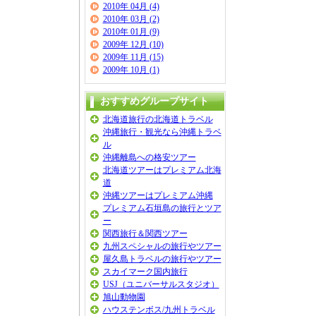
2010年 04月 (4)
2010年 03月 (2)
2010年 01月 (9)
2009年 12月 (10)
2009年 11月 (15)
2009年 10月 (1)
おすすめグループサイト
北海道旅行の北海道トラベル
沖縄旅行・観光なら沖縄トラベ
ル
沖縄離島への格安ツアー
北海道ツアーはプレミアム北海
道
沖縄ツアーはプレミアム沖縄
プレミアム石垣島の旅行とツア
ー
関西旅行＆関西ツアー
九州スペシャルの旅行やツアー
屋久島トラベルの旅行やツアー
スカイマーク国内旅行
USJ（ユニバーサルスタジオ）
旭山動物園
ハウステンボス/九州トラベル