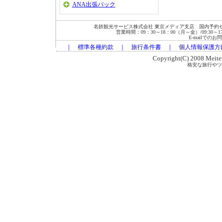
ANA出張パック
名鉄観光サービス株式会社 東京メディア支店 国内予約セン
営業時間：09：30～18：00（月～金）/09:30～17:00
E-mailでの
｜
標準各種約款
｜
旅行条件書
｜
個人情報保護方
Copyright(C) 2008 Meitets
格安な旅行やツ