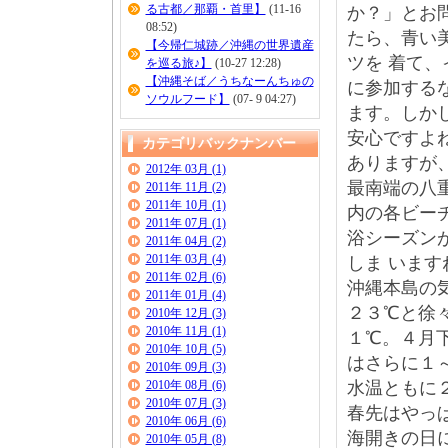
る古都／那覇・首里】
(11-16
か？」とお
08:52)
たら、青い
【今帰仁城跡／沖縄の世界遺産
ツを 着て
を巡る旅♪】
(10-27 12:28)
【沖縄そば／うちなーんちゅの
に参加する
ソウルフード】
(07- 9 04:27)
ます。しか
安心ですよ
カテゴリバックナンバー
ありますが
2012年 03月 (1)
最南端の八
2011年 11月 (2)
2011年 10月 (1)
内の各ビー
2011年 07月 (1)
浴シーズン
2011年 04月 (2)
2011年 03月 (4)
しま います
2011年 02月 (6)
沖縄本島の
2011年 01月 (4)
２３℃と徐
2010年 12月 (3)
2010年 11月 (1)
１℃。４月
2010年 10月 (5)
はさらに１
2010年 09月 (3)
2010年 08月 (6)
水温ともに
2010年 07月 (3)
春先はやっ
2010年 06月 (6)
海開きの日
2010年 05月 (8)