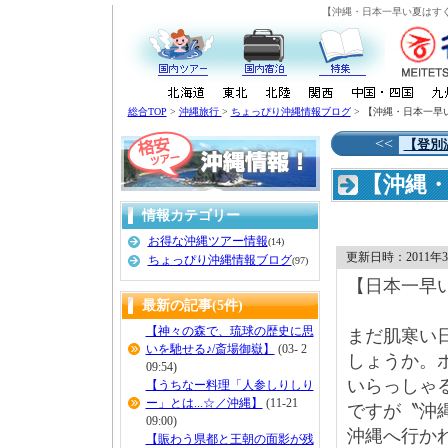
【沖縄・日本一早い夏はすぐ
総合TOP
>
沖縄旅行
>
ちょっぴり沖縄情報ブログ
> 【沖縄・日本一早
<<
【登別
【沖縄・
行情報
情報カテゴリー
お得な沖縄ツアー情報
(14)
更新日時：2011年3月 
ちょっぴり沖縄情報ブログ
(97)
【日本一早
最新の記事(5件)
【神々の森で、琉球の歴史に思
まだ肌寒い
いを馳せる♪/斎場御嶽】
(03- 2
しょうか。
09:54)
いらっしゃ
【うちなー料理「人参しりしり
ー」とは...☆／沖縄】
(11-21
ですが〝沖
09:00)
沖縄へ行か
【賑わう県都と王朝の面影が残