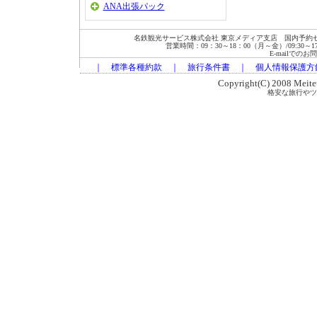
ANA出張パック
名鉄観光サービス株式会社 東京メディア支店 国内予約セン
営業時間：09：30～18：00（月～金）/09:30～17:00
E-mailでの
｜
標準各種約款
｜
旅行条件書
｜
個人情報保護方
Copyright(C) 2008 Meitets
格安な旅行やツ