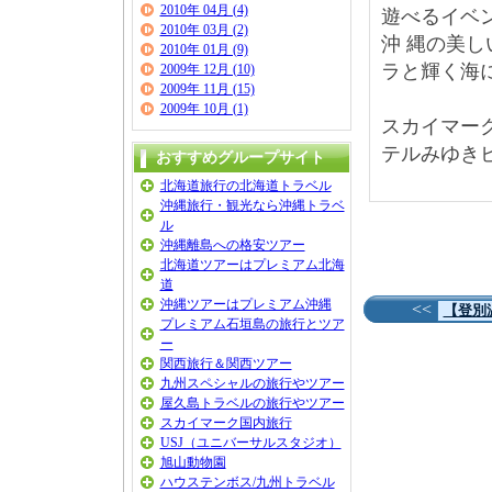
2010年 04月 (4)
遊べるイベ
2010年 03月 (2)
沖 縄の美し
2010年 01月 (9)
ラと輝く海
2009年 12月 (10)
2009年 11月 (15)
2009年 10月 (1)
スカイマー
テルみゆき
おすすめグループサイト
北海道旅行の北海道トラベル
沖縄旅行・観光なら沖縄トラベ
ル
沖縄離島への格安ツアー
北海道ツアーはプレミアム北海
道
沖縄ツアーはプレミアム沖縄
<<
【登別
プレミアム石垣島の旅行とツア
ー
関西旅行＆関西ツアー
九州スペシャルの旅行やツアー
屋久島トラベルの旅行やツアー
スカイマーク国内旅行
USJ（ユニバーサルスタジオ）
旭山動物園
ハウステンボス/九州トラベル