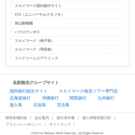
スカイマーク国内旅行サイト
USJ（ユニバーサルスタジオ）
旭山動物園
ハウステンボス
スカイマーク（神戸発）
スカイマーク（羽田発）
フジドリームエアラインズ
名鉄観光グループサイト
国内旅行総合サイト
スカイマーク格安ツアー専門店
北海道旅行
沖縄旅行
関西旅行
九州旅行
屋久島
石垣島
宮古島
標準各種約款
会社案内
旅行条件書
個人情報保護方針
プライバシーポリシー
サイトマップ
©2014 by Meitetsu World Travel Inc., All Rights Reserved.