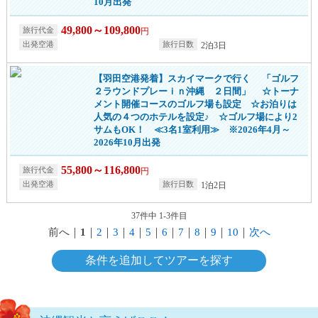
10月出発
49,800～109,800
円
2泊3日
【羽田空港発着】スカイマークで行く 「ゴルフ
２ラウンドプレーｉｎ沖縄 ２日間」 ☆トーナ
メント開催コースのゴルフ場も設定 ☆お泊りは
人気の４つのホテルを設定♪ ☆ゴルフ場により2
サムもOK！ ≪3名1室利用≫ ※2026年4月～
2026年10月出発
55,800～116,800
円
1泊2日
37件中 1-3件目
前へ
｜
1
｜
2
｜
3
｜
4
｜
5
｜
6
｜
7
｜
8
｜
9
｜
10
｜
次へ
条件を追加してツアーを探す