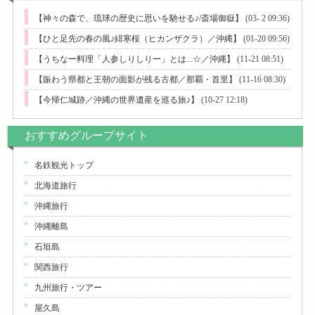
【神々の森で、琉球の歴史に思いを馳せる♪/斎場御嶽】
(03- 2 09:36)
【ひと足先の春の風♪緋寒桜（ヒカンザクラ）／沖縄】
(01-20 09:56)
【うちなー料理「人参しりしりー」とは...☆／沖縄】
(11-21 08:51)
【賑わう県都と王朝の面影が残る古都／那覇・首里】
(11-16 08:30)
【今帰仁城跡／沖縄の世界遺産を巡る旅♪】
(10-27 12:18)
おすすめグループサイト
名鉄観光トップ
北海道旅行
沖縄旅行
沖縄離島
石垣島
関西旅行
九州旅行・ツアー
屋久島