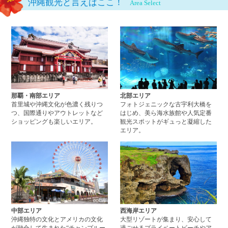
沖縄観光と言えばここ！
Area Select
那覇・南部エリアページへ
北
那覇・南部エリア
北部エリア
首里城や沖縄文化が色濃く残りつ
フォトジェニックな古宇利大橋を
つ、国際通りやアウトレットなど
はじめ、美ら海水族館や人気定番
ショッピングも楽しいエリア。
観光スポットがギュっと凝縮した
エリア。
中部エリアページへ
西
中部エリア
西海岸エリア
沖縄独特の文化とアメリカの文化
大型リゾートが集まり、安心して
が融合して生まれた“チャンプルー
過ごせるプライベートビーチやア