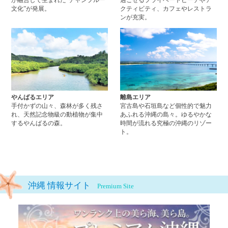
文化”が発展。
クティビティ、カフェやレストラ
ンが充実。
やんばるエリアページへ
離
やんばるエリア
離島エリア
手付かずの山々、森林が多く残さ
宮古島や石垣島など個性的で魅力
れ、天然記念物級の動植物が集中
あふれる沖縄の島々。ゆるやかな
するやんばるの森。
時間が流れる究極の沖縄のリゾー
ト。
沖縄 情報サイト
Premium Site