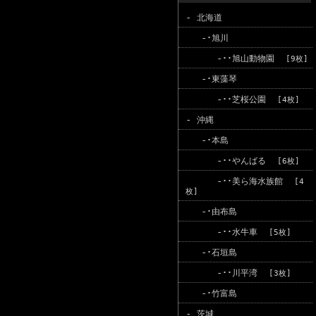
-
北海道
-･
旭川
-･･
旭山動物園
[9枚]
-･
東藻琴
-･･
芝桜公園
[4枚]
-
沖縄
-･
本島
-･･
やんばる
[6枚]
-･･
美ら海水族館
[4
枚]
-･
由布島
-･･
水牛車
[5枚]
-･
石垣島
-･･
川平湾
[3枚]
-･
竹富島
-
茨城