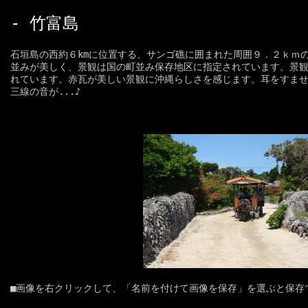
- 竹富島
石垣島の西約６kmに位置する、サンゴ礁に囲まれた周囲９．２ｋｍ
並みが美しく、景観は国の町並み保存地区に指定されています。景
れています。赤瓦が美しい景観に沖縄らしさを感じます。耳をすま
三線の音が...♪
■画像を右クリックして、「名前を付けて画像を保存」を選ぶと保存