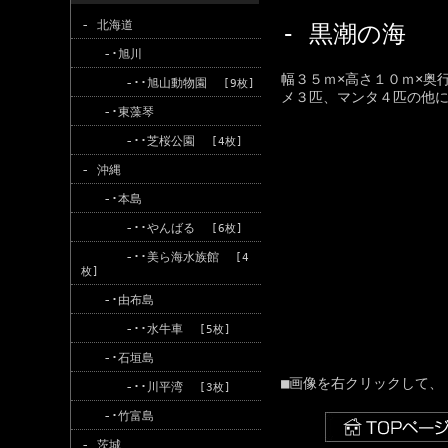
-
北海道
- 黒潮の海
-･
旭川
幅３５ｍ×高さ１０ｍ×奥
-･･
旭山動物園
[9枚]
メ３匹、マンタ４匹の他
-･
東藻琴
-･･
芝桜公園
[4枚]
-
沖縄
-･
本島
-･･
やんばる
[6枚]
-･･
美ら海水族館
[4
枚]
-･
由布島
-･･
水牛車
[5枚]
-･
石垣島
■画像を右クリックして、
-･･
川平湾
[3枚]
-･
竹富島
-
茨城