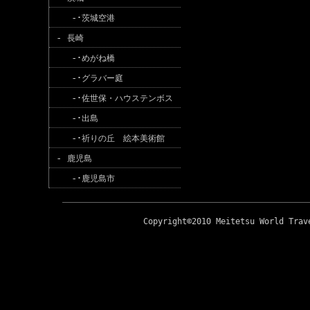
-･
茨城空港
-
長崎
-･
めがね橋
-･
グラバー庭
-･
佐世保・ハウステンボス
-･
出島
-･
祈りの丘 絵本美術館
-
鹿児島
-･
鹿児島市
Copyright©2010 Meitetsu World Trav