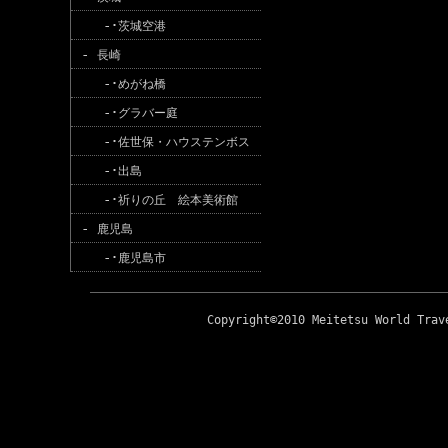
-･
茨城空港
-
長崎
-･
めがね橋
-･
グラバー庭
-･
佐世保・ハウステンボス
-･
出島
-･
祈りの丘 絵本美術館
-
鹿児島
-･
鹿児島市
Copyright©2010 Meitetsu World Trav