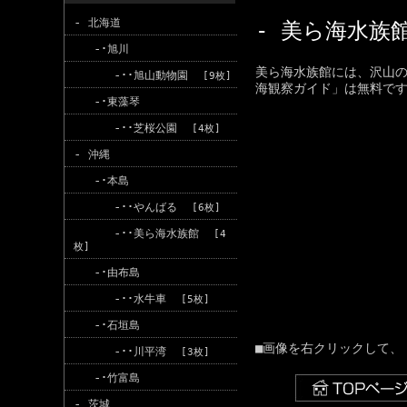
-
北海道
- 美ら海水族
-･
旭川
美ら海水族館には、沢山
-･･
旭山動物園
[9枚]
海観察ガイド」は無料です
-･
東藻琴
-･･
芝桜公園
[4枚]
-
沖縄
-･
本島
-･･
やんばる
[6枚]
-･･
美ら海水族館
[4
枚]
-･
由布島
-･･
水牛車
[5枚]
-･
石垣島
■画像を右クリックして、
-･･
川平湾
[3枚]
-･
竹富島
-
茨城