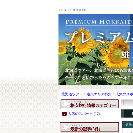
ＪＲタワー展望室T38
北海道ツアー
>
道央エリア特集
>
人気のス
格安旅行情報カテゴリー
人気のスポット
(17)
更新日
最新の記事(5件)