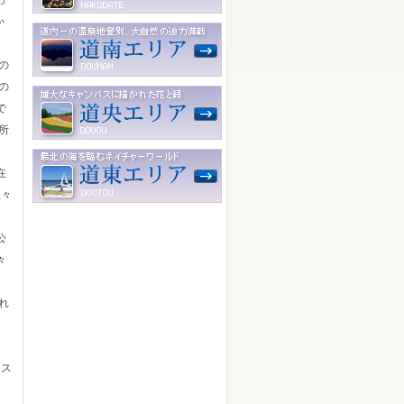
っ
か
の
の
で
所
。
在
様々
公
々
れ
】ス