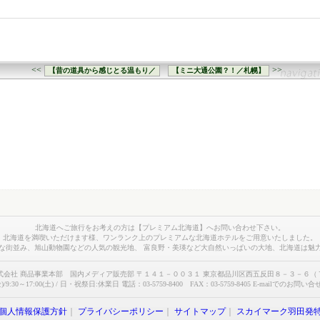
<<
>>
【昔の道具から感じとる温もり／
【ミニ大通公園？！／札幌】
北海道へご旅行をお考えの方は【プレミアム北海道】へお問い合わせ下さい。
北海道を満喫いただけます様、ワンランク上のプレミアムな北海道ホテルをご用意いたしました。
な街並み、旭山動物園などの人気の観光地、 富良野・美瑛など大自然いっぱいの大地、北海道は魅
式会社 商品事業本部 国内メディア販売部 〒１４１－００３１ 東京都品川区西五反田８－３－６（
)/9:30～17:00(土) / 日・祝祭日:休業日 電話：03-5759-8400 FAX：03-5759-8405 E-mailでのお問い
個人情報保護方針
｜
プライバシーポリシー
｜
サイトマップ
｜
スカイマーク羽田発