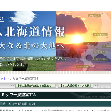
ポット
> ＪＲタワー展望室T38
<<
>>
【昔の道具から感じとる温もり／
【ミニ大通公園？！／札幌】
ＪＲタワー展望室T38
時：2011年4月15日 11:21