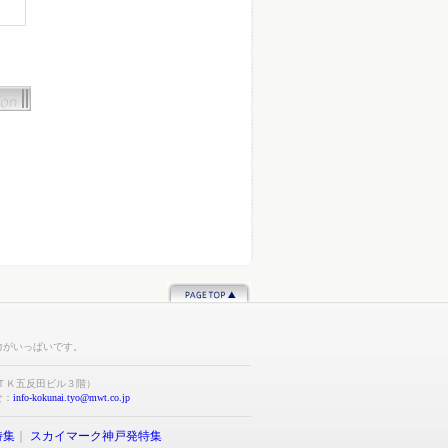
力がいっぱいです。
ＴＫ五反田ビル３階）
合せ：
info-kokunai.tyo@mwt.co.jp
特集
｜
スカイマーク神戸発特集