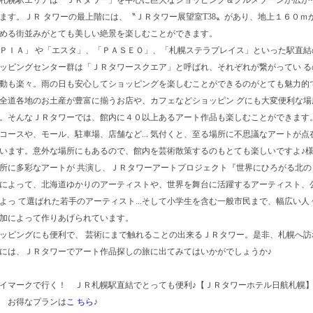
札幌駅エリアは「ＪＲタワー」を中心に巨大なショッピング＆グルメゾーンが広が
ます。ＪＲ タワーの最上階には、〝ＪＲタワー展望室T38〟があり、地上１６０ｍ
める街並みがとても美しい絶景を楽しむことができます。
ＰＩＡ」 や「エスタ」、「ＰＡＳＥＯ」、「札幌ステラプレイス」といった駅直結
ッピングセンター群は「ＪＲタワースクエア」と呼ばれ、それぞれが繋がってい る
動も楽々。雨の日も安心してショッピングを楽しむことができるのがとても魅力的
全道各地のお土産が豊富に揃うお店や、カフェなどショッピン グにも大変便利な場
。そんなＪＲタワーでは、館内に４０以上あるアート作品も楽しむことができます
コースや、モール、駐車場、店舗など... 気付くと、至る場所に不思議なアートが点
います。意外な場所にもあるので、館内を芸術散策するのもとても楽しいですよ♪
所に多彩なアートが 共演し、ＪＲタワーアートプロジェクト『世界にひろがる北の
によって、北海道ゆかりのアーティストや、世界を舞台に活躍するアーティスト、
よっ て選ばれた若手のアーティスト...そして小学生を含む一般市民まで、幅広い人
加によって作りあげられています。
ッピングにも便利で、 芸術にまで触れることの出来るＪＲタワー。是非、札幌へ訪
には、ＪＲタワーでアート作品探しの旅に出てみてはいかがでしょうか♪
イマークで行く！ ＪＲ札幌駅直結でとっても便利♪【ＪＲタワーホテル日航札幌
 お得なプランは
こ ちら
♪