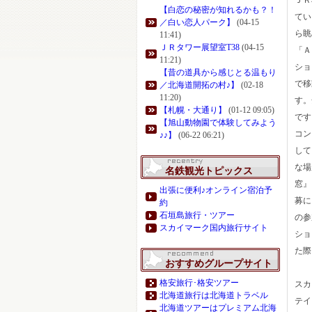
ＪＲ
【白恋の秘密が知れるかも？！
てい
／白い恋人パーク】
(04-15
ら眺
11:41)
ＪＲタワー展望室T38
(04-15
「Ａ
11:21)
ショ
【昔の道具から感じとる温もり
で移
／北海道開拓の村♪】
(02-18
11:20)
す。
【札幌・大通り】
(01-12 09:05)
です
【旭山動物園で体験してみよう
コン
♪♪】
(06-22 06:21)
して
な場
名鉄観光トピックス
窓』
出張に便利♪オンライン宿泊予
募に
約
石垣島旅行・ツアー
の参
スカイマーク国内旅行サイト
ショ
た際
おすすめグループサイト
格安旅行･格安ツアー
スカ
北海道旅行は北海道トラベル
テイ
北海道ツアーはプレミアム北海