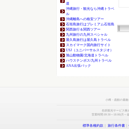
道
沖縄旅行・観光なら沖縄トラベ
ル
沖縄離島への格安ツアー
石垣島旅行はプレミアム石垣島
関西旅行＆関西ツアー
九州旅行の九州スペシャル
屋久島旅行は屋久島トラベル
スカイマーク国内旅行サイト
USJ（ユニバーサルスタジオ）
旭山動物園/北海道トラベル
ハウステンボス/九州トラベル
ANA出張パック
小樽・函館の素敵
名鉄観光サービス株
営業時間:09:30～18:00(月～金
標準各種約款
｜
旅行条件書
｜