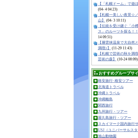
【「札幌ドーム」で遊
(04- 4 04:23)
【札幌一美しい夜景☆
山】
(04- 3 10:11)
【伝統を受け継ぐ「小
ス」のルーツを探る！
14 09:51)
【層雲挟温泉で大自然
満喫♪】
(11-29 11:43)
【札幌で芸術の秋を満
芸術の森】
(10-24 08:09)
おすすめグループサ
格安旅行･格安ツアー
北海道トラベル
沖縄トラベル
沖縄離島
関西旅行
九州旅行・ツアー
屋久島旅行・ツアー
スカイマーク国内旅行
USJ（ユニバーサルス
旭山動物園