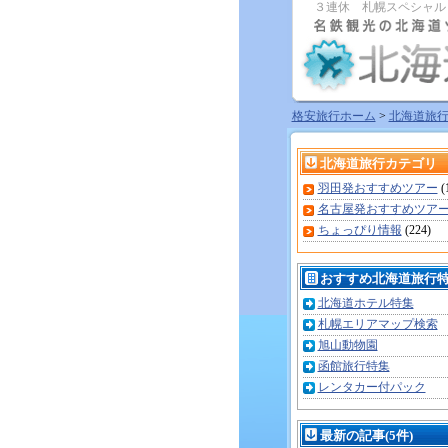
３連休 札幌スペシャル
格安旅行ホーム
>
北海道旅
北海道旅行カテゴリ
羽田発おすすめツアー
(
名古屋発おすすめツア
ちょっぴり情報
(224)
おすすめ北海道旅行
北海道ホテル特集
札幌エリアマップ検索
旭山動物園
函館旅行特集
レンタカー付パック
最新の記事(5件)