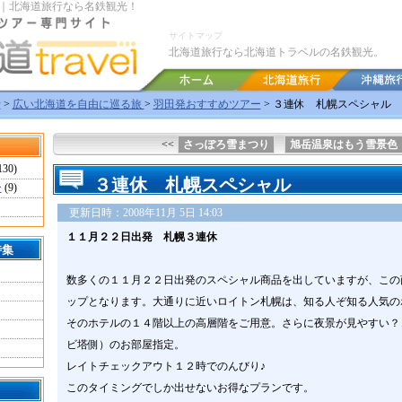
｜北海道旅行なら名鉄観光！
サイトマップ
北海道旅行なら北海道トラベルの名鉄観光。
行
>
広い北海道を自由に巡る旅
>
羽田発おすすめツアー
> ３連休 札幌スペシャル
<<
さっぽろ雪まつり
旭岳温泉はもう雪景色
130)
３連休 札幌スペシャル
ー
(9)
更新日時：2008年11月 5日 14:03
１１月２２日出発 札幌３連休
特集
数多くの１１月２２日出発のスペシャル商品を出していますが、この
ップとなります。大通りに近いロイトン札幌は、知る人ぞ知る人気の
そのホテルの１４階以上の高層階をご用意。さらに夜景が見やすい？
ビ塔側）のお部屋指定。
レイトチェックアウト１２時でのんびり♪
このタイミングでしか出せないお得なプランです。