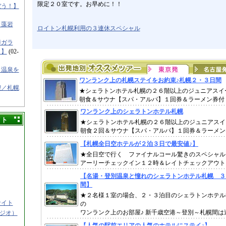
限定２０室です。お早めに！！
ぼう！】
／藻岩
ロイトン札幌利用の３連休スペシャル
樽ガラ
！】
(02-
と温泉を
喫／札幌
イト
サイト
タジオ）