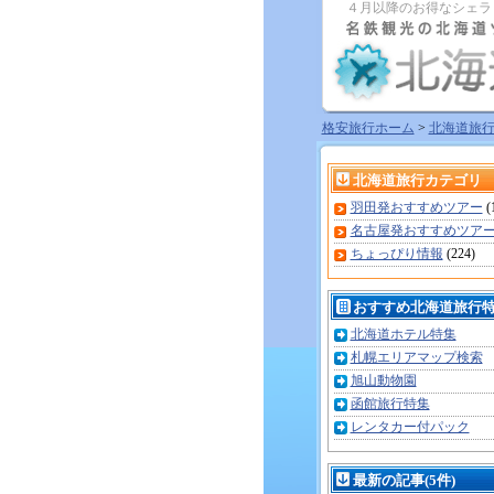
４月以降のお得なシェラ
格安旅行ホーム
>
北海道旅
北海道旅行カテゴリ
羽田発おすすめツアー
(
名古屋発おすすめツア
ちょっぴり情報
(224)
おすすめ北海道旅行
北海道ホテル特集
札幌エリアマップ検索
旭山動物園
函館旅行特集
レンタカー付パック
最新の記事(5件)