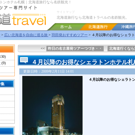
トンホテル札幌｜北海道旅行なら名鉄観光！
サイトマップ
北海道旅行なら北海道トラベルの名鉄観光。
行
>
広い北海道を自由に巡る旅
>
羽田発おすすめツアー
> ４月以降のお得なシェラ
<<
昨日の名古屋発ツアーつづき・・
北海道行くなら
130)
４月以降のお得なシェラトンホテル札
ー
(9)
更新日時：2009年2月11日 14:01
４月以降のお得なシェラト
特集