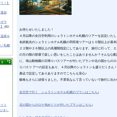
ぼう！】
／藻岩
樽ガラ
！】
(02-
お待たせいたしました！
４月以降の全日空利用のシェラトンホテル札幌のツアーを設定いたし
と温泉を
名鉄観光のシェラトンホテル札幌の羽田発ツアーは１０階以上が基本
喫／札幌
２２階や２６階以上の高層階指定にしてあります。旅行に行って、エ
の方の階の部屋で寂しい思いをしたことはありませんか？そんな心配
に、旭山動物園の日帰りバスツアーが付いたプランや北の国からのロ
イト
りバスツ アーの設定もあり、４月以降のシェラトンも盛りだくさん
責込で設定してありありますのでこちらも安心♪
価格もさらに頑張りました。不景気なんて言っていないで旅行に出か
全日空で行く シェラトンホテル札幌のプランはこちら♪
北の国からのロケ地めぐりが付いたプランはこちら♪
サイト
タジオ）