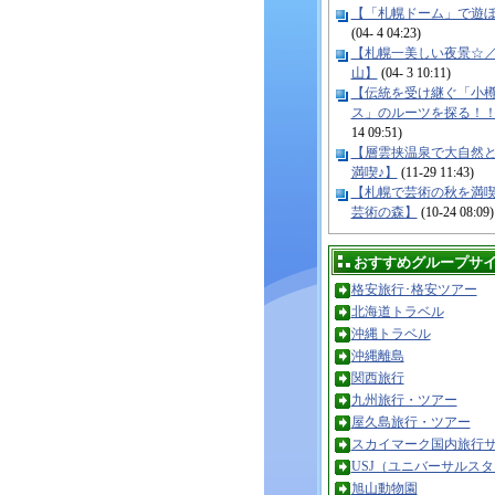
【「札幌ドーム」で遊
(04- 4 04:23)
【札幌一美しい夜景☆
山】
(04- 3 10:11)
【伝統を受け継ぐ「小
ス」のルーツを探る！
14 09:51)
【層雲挟温泉で大自然
満喫♪】
(11-29 11:43)
【札幌で芸術の秋を満
芸術の森】
(10-24 08:09)
おすすめグループサ
格安旅行･格安ツアー
北海道トラベル
沖縄トラベル
沖縄離島
関西旅行
九州旅行・ツアー
屋久島旅行・ツアー
スカイマーク国内旅行
USJ（ユニバーサルス
旭山動物園