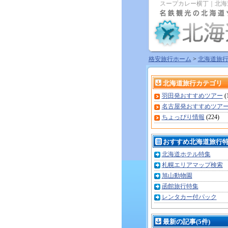
スープカレー横丁｜北海
格安旅行ホーム
>
北海道旅
北海道旅行カテゴリ
羽田発おすすめツアー
(
名古屋発おすすめツア
ちょっぴり情報
(224)
おすすめ北海道旅行
北海道ホテル特集
札幌エリアマップ検索
旭山動物園
函館旅行特集
レンタカー付パック
最新の記事(5件)