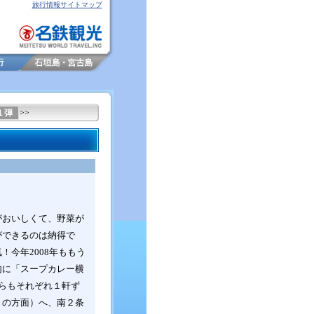
旅行情報サイトマップ
１弾
>>
がおいしくて、野菜が
ができるのは納得で
今年2008年ももう
内に「スープカレー横
らもそれぞれ１軒ず
きの方面）へ、南２条