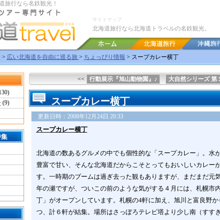
道旅行なら名鉄観光！
サイトマップ
北海道旅行なら北海道トラベルの名鉄観光。
行
>
広い北海道を自由に巡る旅
>
ちょっぴり情報
> スープカレー横丁
<<
行動展示『旭山動物園』♪
大自然シリーズ 第
130)
スープカレー横丁
ー
(9)
更新日時：2008年12月24日 20:33
スープカレー横丁
特集
北海道の数あるグルメの中でも個性的な「スープカレー」。水
豊富で甘い、そんな北海道だからこそとってもおいしいカレー
す。一時期のブームは過ぎ去った観もありますが、まだまだ元気！
年の瀬ですが、ついこの前のような気がする４月には、札幌市
丁」がオープンしています。札幌の4軒に加え、旭川と富良野か
つ、計６軒が結集。場所はさっぽろテレビ塔より少し南（すす