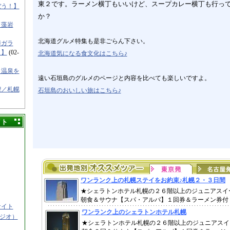
東２です。ラーメン横丁もいいけど、スープカレー横丁も行っ
ぼう！】
か？
／藻岩
北海道グルメ特集も是非ごらん下さい。
樽ガラ
！】
(02-
北海道気になる食文化はこちら♪
と温泉を
遠い石垣島のグルメのページと内容を比べても楽しいですよ。
喫／札幌
石垣島のおいしい旅はこちら♪
イト
サイト
タジオ）