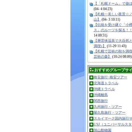
【「札幌ドーム」で遊
(04- 4 04:23)
【札幌一美しい夜景☆
山】
(04- 3 10:11)
【伝統を受け継ぐ「小
ス」のルーツを探る！
14 09:51)
【層雲挟温泉で大自然
満喫♪】
(11-29 11:43)
【札幌で芸術の秋を満
芸術の森】
(10-24 08:09)
おすすめグループサ
格安旅行･格安ツアー
北海道トラベル
沖縄トラベル
沖縄離島
関西旅行
九州旅行・ツアー
屋久島旅行・ツアー
スカイマーク国内旅行
USJ（ユニバーサルス
旭山動物園