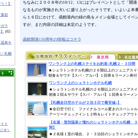
ちなみに２００８年の10/12、13にはプレイベントとして「開
ぼう！】
なるものが実施され大いに盛り上がったそうです。いよいよ本
／藻岩
ら１６日にかけて、函館港内の緑の島をメイン会場としてイベ
すが、まだ内容の詳細は未定のようです。
樽ガラ
！】
(02-
函館開港150周年の情報はコチラ
と温泉を
喫／札幌
イト
サイト
タジオ）