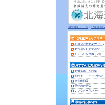
横浜に負けるな！開港1
格安旅行ホーム
>
北海道旅
北海道旅行カテゴリ
羽田発おすすめツアー
(
名古屋発おすすめツア
ちょっぴり情報
(224)
おすすめ北海道旅行
北海道ホテル特集
札幌エリアマップ検索
旭山動物園
函館旅行特集
レンタカー付パック
最新の記事(5件)