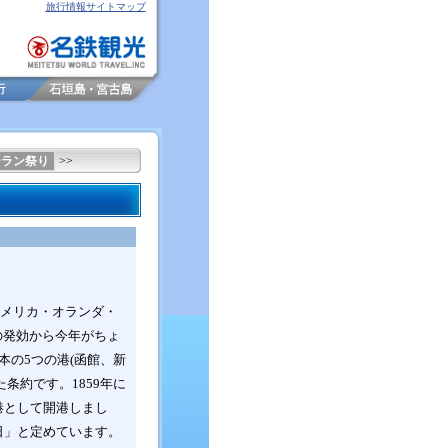
旅行情報サイトマップ
ーラン祭り
>>
メリカ・オランダ・
の発効から今年がちょ
本の5つの港(函館、新
条約です。1859年
に
港として開港
しまし
日」と定めています。