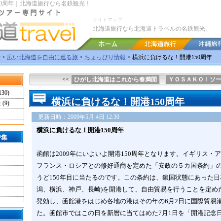
50周年｜北海道旅行なら名鉄観光！
サイトマップ
北海道旅行なら北海道トラベルの名鉄観光。
行
>
広い北海道を自由に巡る旅
>
ちょっぴり情報
> 横浜に負けるな！開港150周年
<<
ひがし北海道はこれから春満開
ＹＯＳＡＫＯＩソ
130)
横浜に負けるな！開港150周年
ー
(9)
更新日時：2009年5月 4日 12:30
横浜に負けるな！開港150周年
特集
函館は2009年にいよいよ開港150周年となります。イギリス
・ア
フランス・ロシアとの修好通商を定めた
「安政の５カ国条約」
うど150年目に当たるのです。この
条約
は、鎖国状態にあった日
潟、
横浜、神戸、長崎
)を開港して、
自由貿易を行うことを定めた
発効し、函館港をはじめ各地の港はその年の6月2日に国際貿易
た。
函館市ではこの日を新暦に当てはめた7月1日を「開港記念