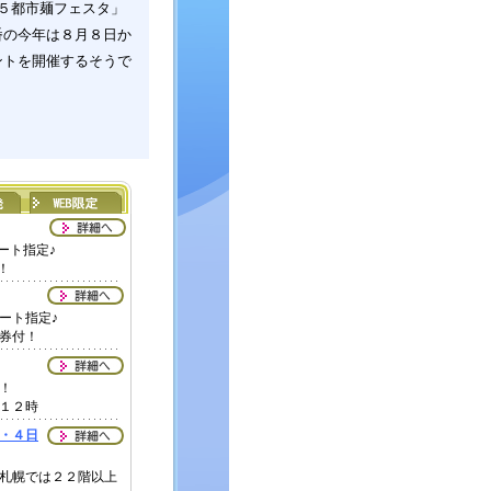
港５都市麺フェスタ」
番の今年は８月８日か
ントを開催するそうで