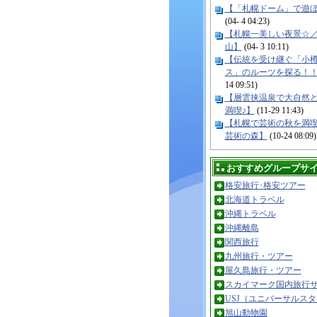
【「札幌ドーム」で遊
(04- 4 04:23)
【札幌一美しい夜景☆
山】
(04- 3 10:11)
【伝統を受け継ぐ「小
ス」のルーツを探る！
14 09:51)
【層雲挟温泉で大自然
満喫♪】
(11-29 11:43)
【札幌で芸術の秋を満
芸術の森】
(10-24 08:09)
おすすめグループサ
格安旅行･格安ツアー
北海道トラベル
沖縄トラベル
沖縄離島
関西旅行
九州旅行・ツアー
屋久島旅行・ツアー
スカイマーク国内旅行
USJ（ユニバーサルス
旭山動物園