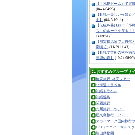
【「札幌ドーム」で遊
(04- 4 04:23)
【札幌一美しい夜景☆
山】
(04- 3 10:11)
【伝統を受け継ぐ「小
ス」のルーツを探る！
14 09:51)
【層雲挟温泉で大自然
満喫♪】
(11-29 11:43)
【札幌で芸術の秋を満
芸術の森】
(10-24 08:09)
おすすめグループサ
格安旅行･格安ツアー
北海道トラベル
沖縄トラベル
沖縄離島
関西旅行
九州旅行・ツアー
屋久島旅行・ツアー
スカイマーク国内旅行
USJ（ユニバーサルス
旭山動物園