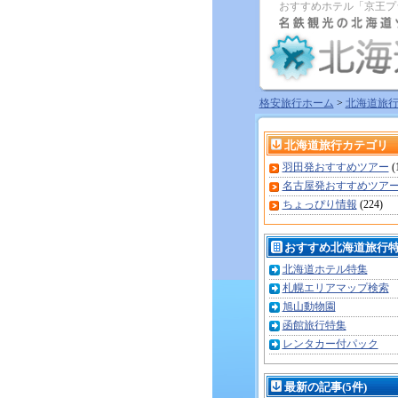
おすすめホテル「京王プ
格安旅行ホーム
>
北海道旅
北海道旅行カテゴリ
羽田発おすすめツアー
(
名古屋発おすすめツア
ちょっぴり情報
(224)
おすすめ北海道旅行
北海道ホテル特集
札幌エリアマップ検索
旭山動物園
函館旅行特集
レンタカー付パック
最新の記事(5件)