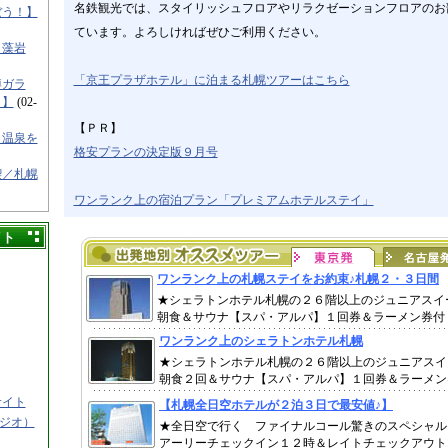
名鉄観光では、スタイリッシュフロアやリラクゼーションフロアのお
ぼう！】
ています。よろしければぜひご利用ください。
／藻岩
「京王プラザホテル」に泊まる札幌ツアーはこちら
樽ガラ
！】
(02-
【ＰＲ】
と温泉を
格安プランの決定版９月号
喫／札幌
ワンランク上の宿泊プラン「プレミアムホテルステイ」
イト
サイト
タジオ）