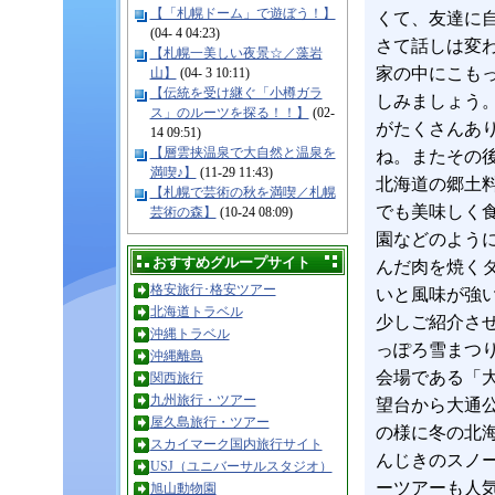
【「札幌ドーム」で遊ぼう！】
くて、友達に
(04- 4 04:23)
さて話しは変
【札幌一美しい夜景☆／藻岩
家の中にこも
山】
(04- 3 10:11)
【伝統を受け継ぐ「小樽ガラ
しみましょう
ス」のルーツを探る！！】
(02-
がたくさんあ
14 09:51)
【層雲挟温泉で大自然と温泉を
ね。またその
満喫♪】
(11-29 11:43)
北海道の郷土
【札幌で芸術の秋を満喫／札幌
でも美味しく
芸術の森】
(10-24 08:09)
園などのよう
おすすめグループサイト
んだ肉を焼く
格安旅行･格安ツアー
いと風味が強
北海道トラベル
少しご紹介さ
沖縄トラベル
っぽろ雪まつ
沖縄離島
会場である「
関西旅行
九州旅行・ツアー
望台から大通
屋久島旅行・ツアー
の様に冬の北
スカイマーク国内旅行サイト
んじきのスノ
USJ（ユニバーサルスタジオ）
ーツアーも人
旭山動物園