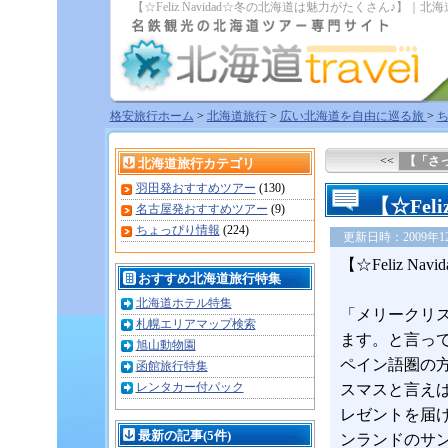
【☆Feliz Navidad☆冬の北海道は魅力がたくさん♪】｜
格安旅行ホーム
>
北海道旅行
>
広い北海道を自由に巡る旅
>
<<
【「さ
北海道旅行カテゴリ
羽田発おすすめツアー
(130)
【☆Fel
名古屋発おすすめツアー
(9)
ちょっぴり情報
(224)
更新日時：2009年12月
【☆Feliz N
おすすめ北海道旅行特集
北海道ホテル特集
「メリークリ
札幌エリアマップ検索
ます。と言って
旭山動物園
ペイン語圏の
函館旅行特集
レンタカー付パック
スマスと言え
レゼントを届
最新の記事(5件)
ンランドのサ