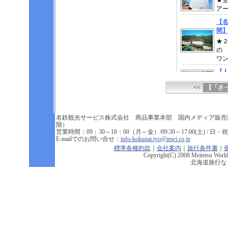
<<
【「さ
名鉄観光サービス株式会社 商品事業本部 国内メディア販売
階）
営業時間：09：30～18：00（月～金）/09:30～17:00(土) / 日・祝祭
E-mailでのお問い合せ：
info-kokunai.tyo@mwt.co.jp
標準各種約款
｜
会社案内
｜
旅行条件書
｜
Copyright(C) 2008 Meitetsu World 
北海道旅行な