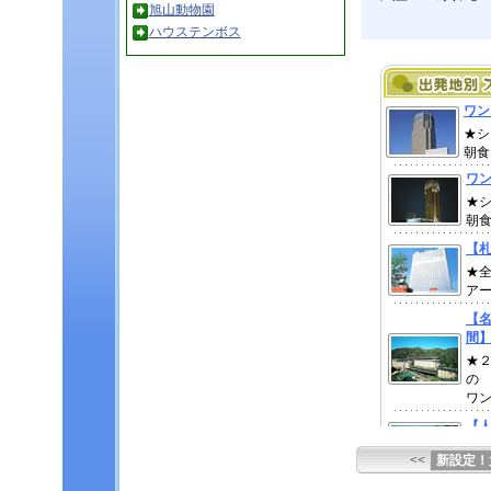
旭山動物園
ハウステンボス
<<
新設定！