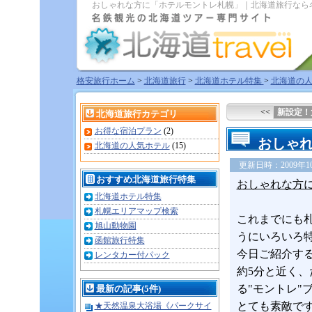
おしゃれな方に「ホテルモントレ札幌」｜北海道旅行なら
格安旅行ホーム
>
北海道旅行
>
北海道ホテル特集
>
北海道の
<<
新設定！
北海道旅行カテゴリ
お得な宿泊プラン
(2)
おしゃ
北海道の人気ホテル
(15)
更新日時：2009年10月
おすすめ北海道旅行特集
おしゃれな方
北海道ホテル特集
札幌エリアマップ検索
これまでにも
旭山動物園
うにいろいろ
函館旅行特集
今日ご紹介す
レンタカー付パック
約5分と近く
る"モントレ"
最新の記事(5件)
とても素敵で
★天然温泉大浴場《パークサイ