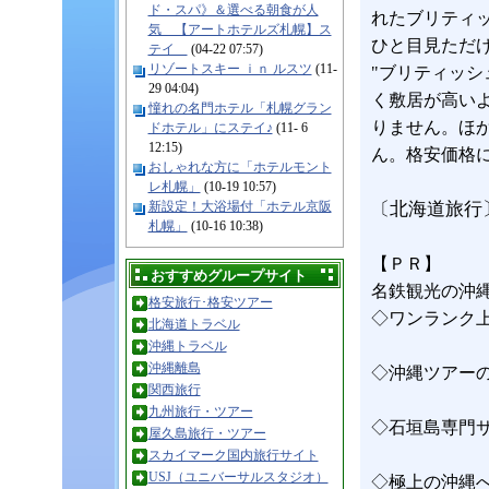
ド・スパ》＆選べる朝食が人
れたブリティ
気 【アートホテルズ札幌】ス
ひと目見ただ
テイ
(04-22 07:57)
リゾートスキー ｉｎ ルスツ
(11-
"ブリティッシ
29 04:04)
く敷居が高い
憧れの名門ホテル「札幌グラン
りません。ほ
ドホテル」にステイ♪
(11- 6
12:15)
ん。格安価格
おしゃれな方に「ホテルモント
レ札幌」
(10-19 10:57)
新設定！大浴場付「ホテル京阪
〔北海道旅行
札幌」
(10-16 10:38)
【ＰＲ】
おすすめグループサイト
名鉄観光の沖
格安旅行･格安ツアー
◇ワンランク
北海道トラベル
沖縄トラベル
沖縄離島
◇沖縄ツアー
関西旅行
九州旅行・ツアー
◇石垣島専門
屋久島旅行・ツアー
スカイマーク国内旅行サイト
USJ（ユニバーサルスタジオ）
◇極上の沖縄