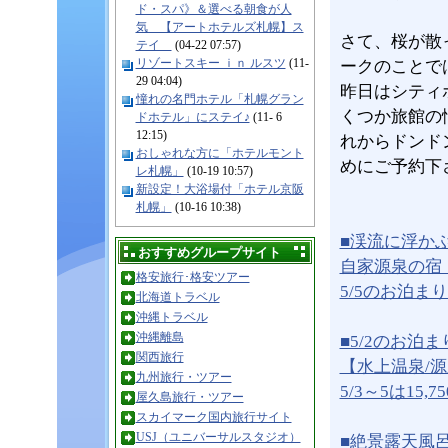
ド・スパ》＆選べる朝食が人
気 【アートホテルズ札幌】ス
さて、桜が散
テイ
(04-22 07:57)
リゾートスキー ｉｎ ルスツ
(11-
ークのことで
29 04:04)
昨日はシティ
憧れの名門ホテル「札幌グラン
くつか旅館の
ドホテル」にステイ♪
(11- 6
12:15)
れからドンド
おしゃれな方に「ホテルモント
めにご予約下
レ札幌」
(10-19 10:57)
新設定！大浴場付「ホテル京阪
札幌」
(10-16 10:38)
■渓流に浮か
おすすめグループサイト
自家源泉の宿
格安旅行･格安ツアー
5/5のお泊まりな
北海道トラベル
沖縄トラベル
沖縄離島
■5/2のお泊
関西旅行
【水上温泉/
九州旅行・ツアー
5/3～5は15,
屋久島旅行・ツアー
スカイマーク国内旅行サイト
USJ（ユニバーサルスタジオ）
■絶景露天風