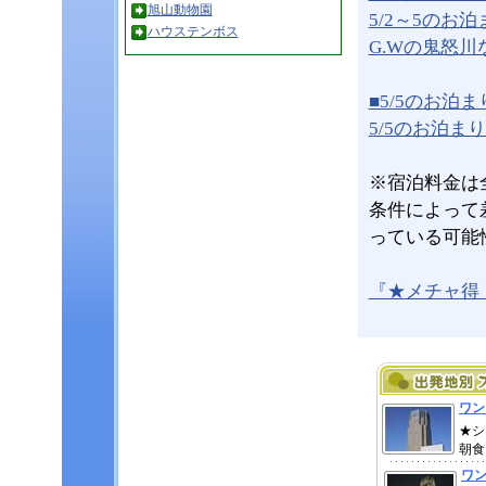
旭山動物園
5/2～5のお泊ま
ハウステンボス
G.Wの鬼怒
■5/5のお
5/5のお泊まりな
※宿泊料金は
条件によって
っている可能
『★メチャ得