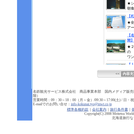
<<
内容充
名鉄観光サービス株式会社 商品事業本部 国内メディア販売
階）
営業時間：09：30～18：00（月～金）/09:30～17:00(土) / 日・祝祭
E-mailでのお問い合せ：
info-kokunai.tyo@mwt.co.jp
標準各種約款
｜
会社案内
｜
旅行条件書
｜
Copyright(C) 2008 Meitetsu World 
北海道旅行な