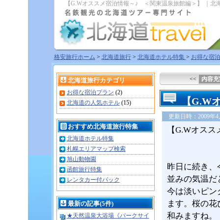
【G.Wオススメ宿泊情報～♪ ＜関東温泉旅館編＞】 ｜北
格安旅行ホーム
>
北海道旅行
>
北海道ホテル特集
>
お得な宿
<<
内容充
北海道旅行カテゴリ
お得な宿泊プラン
(2)
【G.W
北海道の人気ホテル
(15)
更新日時：2009年4月 
おすすめ北海道旅行特集
【G.Wオス
北海道ホテル特集
札幌エリアマップ検索
旭山動物園
昨日に続き、
函館旅行特集
並みの気温だ
レンタカー付パック
今は淡いピン
ます。桜の花
最新の記事(5件)
和みますね。
★天然温泉大浴場《パークサイ