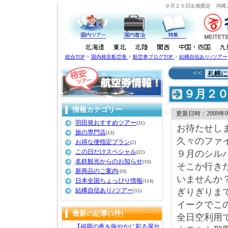
９月２０日出発限定 沖縄
総合TOP
>
国内格安航空券
>
航空券ブログTOP
>
結構自信あり♪ツアー
<<
札幌に
９月２
情報カテゴリー
更新日時：2009年9月 
羽田発おすすめツアー
(31)
お待たせし
旅の専門店
(13)
久々のファ
お得な便指定プラン
(2)
この日だけスペシャル
９月のシル
(22)
名鉄観光からのお知らせ
(10)
そこか行き
新商品のご案内
(19)
いませんか
日本全国ちょっぴり情報
(114)
結構自信あり♪ツアー
ぎりぎりま
(15)
イークでこ
最新の記事(5件)
全日空利用
【福岡の夜を賑やかに彩る屋台