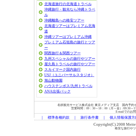
北海道旅行の北海道トラベル
沖縄旅行・観光なら沖縄トラベ
ル
沖縄離島への格安ツアー
北海道ツアーはプレミアム北海
道
沖縄ツアーはプレミアム沖縄
プレミアム石垣島の旅行とツア
ー
関西旅行＆関西ツアー
九州スペシャルの旅行やツアー
屋久島トラベルの旅行やツアー
スカイマーク国内旅行
USJ（ユニバーサルスタジオ）
旭山動物園
ハウステンボス/九州トラベル
ANA出張パック
名鉄観光サービス株式会社 東京メディア支店 国内予約セン
営業時間：09：30～18：00（月～金）/09:30～17:00
E-mailでの
｜
標準各種約款
｜
旅行条件書
｜
個人情報保護方
Copyright(C) 2008 Meitets
格安な旅行やツ