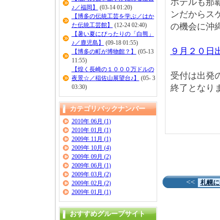
ホテルも那
♪／福岡】
(03-14 01:20)
ンだからス
【博多の伝統工芸を学ぶ／はか
た伝統工芸館】
(12-24 02:40)
の機会に沖
【暑い夏にぴったりの「白熊」
♪／鹿児島】
(09-18 01:55)
９月２０日
【博多の町が博物館？】
(05-13
11:55)
【煌く長崎の１０００万ドルの
受付は出発
夜景☆／稲佐山展望台♪】
(05- 3
終了となり
03:30)
カテゴリバックナンバー
2010年 06月 (1)
2010年 01月 (1)
2009年 11月 (1)
2009年 10月 (4)
2009年 09月 (2)
2009年 06月 (1)
2009年 03月 (2)
<<
札幌に
2009年 02月 (2)
2009年 01月 (1)
おすすめグループサイト