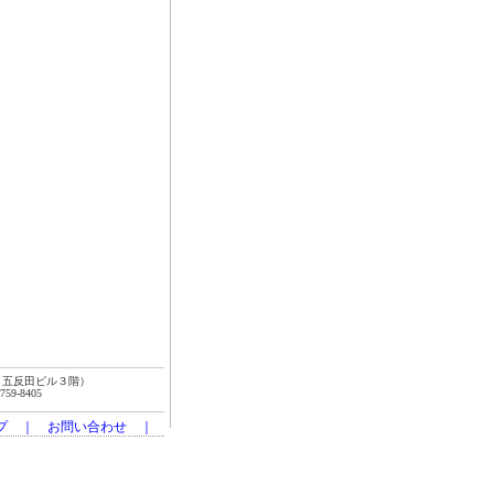
ＴＫ五反田ビル３階）
9-8405
プ
｜
お問い合わせ
｜