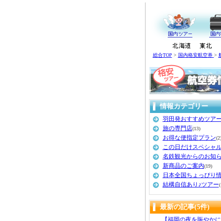
総合TOP
>
国内格安航空券
>
情報カテゴリー
羽田発おすすめツア
旅の専門店
(13)
お得な便指定プラン
(2
この日だけスペシャ
名鉄観光からのお知
新商品のご案内
(19)
日本全国ちょっぴり
結構自信あり♪ツアー
(
最新の記事(5件)
【福岡の夜を賑やかに