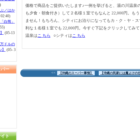
)
価格で商品をご提供いたします♪一例を挙げると、湯の川温泉
ぶ／はか
も夕食・朝食付き）して２名様１室でもなんと 22,000円。も
 02:40)
ません！もちろん、シティにお泊りになってもカ・ク・ヤ・ス
「白熊」
55)
利な１名様１室でも 22,000円。今すぐ下記をクリックしてみ
】
(05-13
温泉は
こ ちら
○シティは
こ ちら
万ドルの
♪】
(05- 3
ンバー
<<
【沖縄のスーパー事情】
【沖縄の民家には魔よけの
サイト