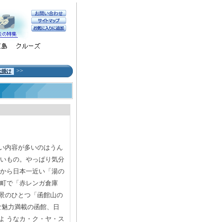
>>
仕掛け
い内容が多いのはうん
たいもの。やっぱり気分
から日本一近い「湯の
港町で「赤レンガ倉庫
景のひとつ「函館山の
な魅力満載の函館、日
よ うなカ・ク・ヤ・ス