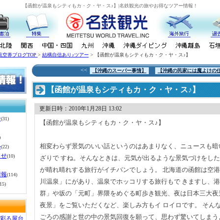
【函館が温泉もシティもカ・ク・ヤ・ス♪】|名鉄観光の旅やお得なツアー情報！
航空券ブログTOP
>
結構自信あり♪ツアー
> 【函館が温泉もシティもカ・ク・ヤ・ス♪】
<<
【沖縄のスーパー事情】
【沖縄の民家には魔よけの
【函館が温泉もシティもカ・ク・ヤ・ス♪】
更新日時：2010年1月28日 13:02
ー
(31)
【
函館が温泉もシティもカ・ク・ヤ・ス♪】
)
相変わらず景気のいい話というのはあまりなく、ニュースも暗
ル
(22)
らせ
(10)
ざりで すね。そんなときは、元気が出るような景気づけをし
が晴れ晴れする旅行がイチバンでしょう。
北海道の函館は空港
情報
(114)
川温泉」にがあり、温泉でホッコリする旅行もで きますし、
15)
群」や坂の「元町」界隈をめぐる町歩き観光、夜は日本三大夜
夜景」をご覧いただくなど、楽しみ方もイ ロイロです。
そん
ごろの感謝と世の中の景気回復を願って、思わず驚いてしまう
彩る屋台