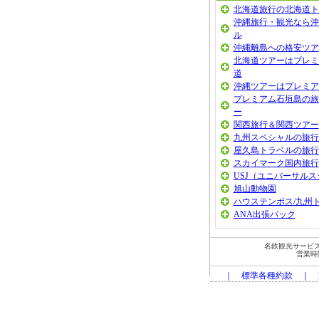
北海道旅行の北海道ト
沖縄旅行・観光なら沖
ル
沖縄離島への格安ツア
北海道ツアーはプレミ
道
沖縄ツアーはプレミア
プレミアム石垣島の旅
ー
関西旅行＆関西ツアー
九州スペシャルの旅行
屋久島トラベルの旅行
スカイマーク国内旅行
USJ（ユニバーサル
旭山動物園
ハウステンボス/九州
ANA出張パック
名鉄観光サービス
営業時間：
｜
標準各種約款
｜