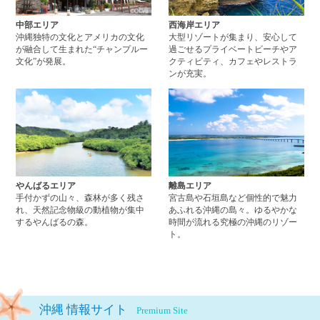
中部エリア
西海岸エリア
沖縄独特の文化とアメリカの文化
大型リゾートが集まり、安心して
が融合して生まれた“チャンプルー
過ごせるプライベートビーチやア
文化”が発展。
クティビティ、カフェやレストラ
ンが充実。
やんばるエリアページへ
離
やんばるエリア
離島エリア
手付かずの山々、森林が多く残さ
宮古島や石垣島など個性的で魅力
れ、天然記念物級の動植物が集中
あふれる沖縄の島々。ゆるやかな
するやんばるの森。
時間が流れる究極の沖縄のリゾー
ト。
沖縄 情報サイト
Premium Site