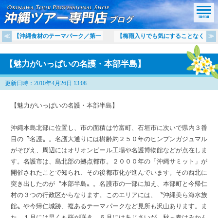
menu
【沖縄食材のテーマパーク／第一
【梅雨入りでも気にすることなく
【魅力がいっぱいの名護・本部半島】
更新日時：2010年4月26日 13:08
【魅力がいっぱいの名護・本部半島】
沖縄本島北部に位置し、市の面積は竹富町、石垣市に次いで県内３番
目の〝名護〟。名護大通りには樹齢約２５０年のヒンプンガジュマル
がそびえ、周辺にはオリオンビール工場や名護博物館などが点在しま
す。名護市は、島北部の拠点都市。２０００年の「沖縄サミット」が
開催されたことで知られ、その後都市化が進んでいます。その西北に
突き出したのが〝本部半島〟。名護市の一部に加え、本部町と今帰仁
村の３つの行政区からなります。このエリアには、〝沖縄美ら海水族
館〟や今帰仁城跡、複あるテーマパークなど見所も沢山あります。ま
た、１月には早くも桜が咲き、６月にはあじさいが、秋～春はみかん