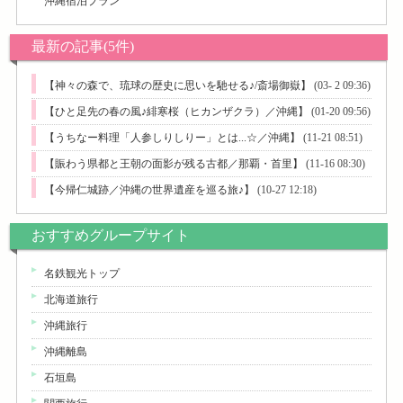
沖縄宿泊プラン
最新の記事(5件)
【神々の森で、琉球の歴史に思いを馳せる♪/斎場御嶽】
(03- 2 09:36)
【ひと足先の春の風♪緋寒桜（ヒカンザクラ）／沖縄】
(01-20 09:56)
【うちなー料理「人参しりしりー」とは...☆／沖縄】
(11-21 08:51)
【賑わう県都と王朝の面影が残る古都／那覇・首里】
(11-16 08:30)
【今帰仁城跡／沖縄の世界遺産を巡る旅♪】
(10-27 12:18)
おすすめグループサイト
名鉄観光トップ
北海道旅行
沖縄旅行
沖縄離島
石垣島