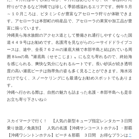
狩りができるなど沖縄では珍しく季節感溢れるエリアです。例年５月
～１０月ころは、ビタミンＣが豊富なアセローラ狩りが体験できま
す。アセローラは本部町の特産品で、アセローラの果実や加工品が豊
富に揃っています。
沖縄美ら海水族館のアクセス道として整備され通行しやすくなった国
道４４９号はお勧めです。名護湾を見ながらのシーサイドドライブコ
ースは、途中、全長７６２ｍの瀬底大橋で本部半島と結ばれている周
囲８kmの島〝瀬底島（せそこじま）〟にも立ち寄れるので、終始海
を感じられる、爽快な気分になれるルートです。長い砂浜が続き透明
度の高い瀬底ビーチは熱帯魚の姿も多く見ることができます。海水浴
だけでなく、スノーケリングにも最適なお勧めスポットでもありま
す。
沖縄へ行かれる際は、自然の魅力も詰まった名護・本部半島へも是非
お立ち寄り下さいね☆
スカイマークで行く！ 【人気の新型キューブ指定レンタカー３日間
乗り放題／免責別】 人気の名護【沖縄サンコーストホテル】・那覇
【沖縄ワシントンホテル】ビーチ＆那覇 ３日間 お得なプランは
こ