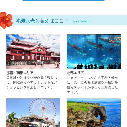
沖縄観光と言えばここ！
Area Select
那覇・南部エリアページへ
北
那覇・南部エリア
北部エリア
首里城や沖縄文化が色濃く残りつ
フォトジェニックな古宇利大橋を
つ、国際通りやアウトレットなど
はじめ、美ら海水族館や人気定番
ショッピングも楽しいエリア。
観光スポットがギュっと凝縮した
エリア。
中部エリアページへ
西