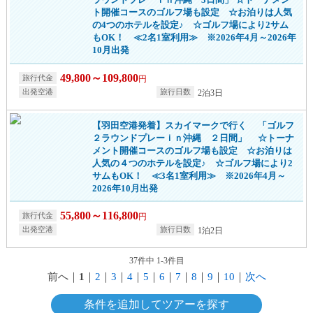
ト開催コースのゴルフ場も設定 ☆お泊りは人気
の4つのホテルを設定♪ ☆ゴルフ場により2サム
もOK！ ≪2名1室利用≫ ※2026年4月～2026年
10月出発
49,800～109,800
円
2泊3日
【羽田空港発着】スカイマークで行く 「ゴルフ
２ラウンドプレーｉｎ沖縄 ２日間」 ☆トーナ
メント開催コースのゴルフ場も設定 ☆お泊りは
人気の４つのホテルを設定♪ ☆ゴルフ場により2
サムもOK！ ≪3名1室利用≫ ※2026年4月～
2026年10月出発
55,800～116,800
円
1泊2日
37件中 1-3件目
前へ
｜
1
｜
2
｜
3
｜
4
｜
5
｜
6
｜
7
｜
8
｜
9
｜
10
｜
次へ
条件を追加してツアーを探す