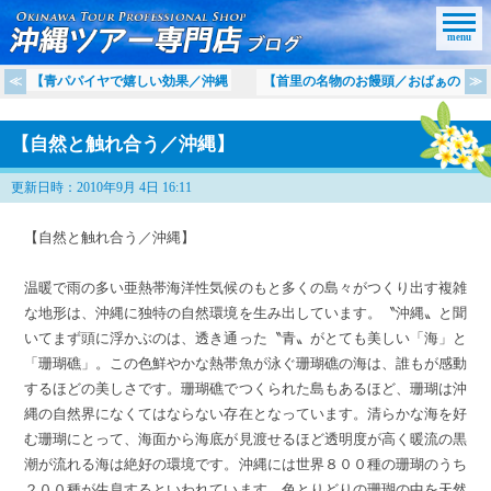
menu
【青パパイヤで嬉しい効果／沖縄
【首里の名物のお饅頭／おばぁの
【自然と触れ合う／沖縄】
更新日時：2010年9月 4日 16:11
【自然と触れ合う／沖縄】
温暖で雨の多い亜熱帯海洋性気候のもと多くの島々がつくり出す複雑
な地形は、沖縄に独特の自然環境を生み出しています。〝沖縄〟と聞
いてまず頭に浮かぶのは、透き通った〝青〟がとても美しい「海」と
「珊瑚礁」。この色鮮やかな熱帯魚が泳ぐ珊瑚礁の海は、誰もが感動
するほどの美しさです。珊瑚礁でつくられた島もあるほど、珊瑚は沖
縄の自然界になくてはならない存在となっています。清らかな海を好
む珊瑚にとって、海面から海底が見渡せるほど透明度が高く暖流の黒
潮が流れる海は絶好の環境です。沖縄には世界８００種の珊瑚のうち
２００種が生息するといわれています。色とりどりの珊瑚の中を天然