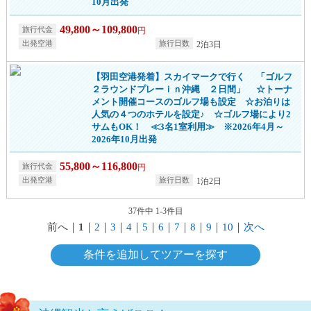
10月出発
49,800～109,800
円
2泊3日
【羽田空港発着】スカイマークで行く 「ゴルフ
２ラウンドプレーｉｎ沖縄 ２日間」 ☆トーナ
メント開催コースのゴルフ場も設定 ☆お泊りは
人気の４つのホテルを設定♪ ☆ゴルフ場により2
サムもOK！ ≪3名1室利用≫ ※2026年4月～
2026年10月出発
55,800～116,800
円
1泊2日
37件中 1-3件目
前へ
｜
1
｜
2
｜
3
｜
4
｜
5
｜
6
｜
7
｜
8
｜
9
｜
10
｜
次へ
条件を追加してツアーを探す