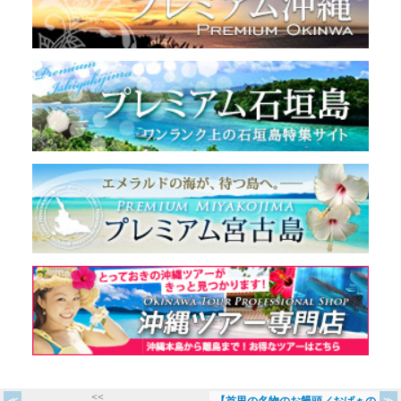
<<
【首里の名物のお饅頭／おばぁの