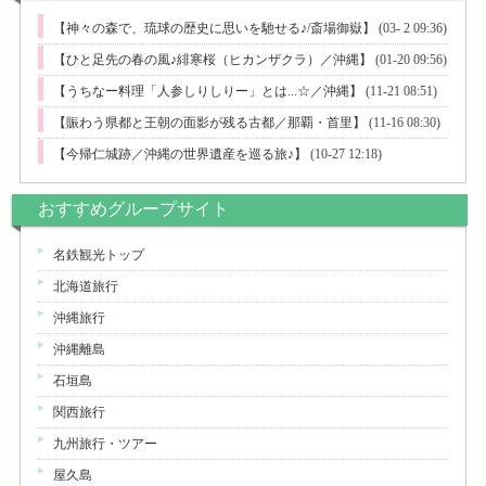
【神々の森で、琉球の歴史に思いを馳せる♪/斎場御嶽】
(03- 2 09:36)
【ひと足先の春の風♪緋寒桜（ヒカンザクラ）／沖縄】
(01-20 09:56)
【うちなー料理「人参しりしりー」とは...☆／沖縄】
(11-21 08:51)
【賑わう県都と王朝の面影が残る古都／那覇・首里】
(11-16 08:30)
【今帰仁城跡／沖縄の世界遺産を巡る旅♪】
(10-27 12:18)
おすすめグループサイト
名鉄観光トップ
北海道旅行
沖縄旅行
沖縄離島
石垣島
関西旅行
九州旅行・ツアー
屋久島