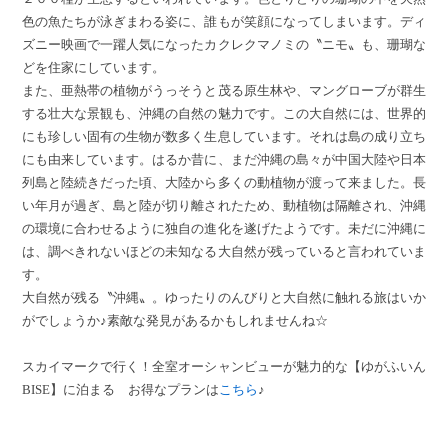
色の魚たちが泳ぎまわる姿に、誰もが笑顔になってしまいます。ディ
ズニー映画で一躍人気になったカクレクマノミの〝ニモ〟も、珊瑚な
どを住家にしています。
また、亜熱帯の植物がうっそうと茂る原生林や、マングローブが群生
する壮大な景観も、沖縄の自然の魅力です。この大自然には、世界的
にも珍しい固有の生物が数多く生息しています。それは島の成り立ち
にも由来しています。はるか昔に、まだ沖縄の島々が中国大陸や日本
列島と陸続きだった頃、大陸から多くの動植物が渡って来ました。長
い年月が過ぎ、島と陸が切り離されたため、動植物は隔離され、沖縄
の環境に合わせるように独自の進化を遂げたようです。未だに沖縄に
は、調べきれないほどの未知なる大自然が残っていると言われていま
す。
大自然が残る〝沖縄〟。ゆったりのんびりと大自然に触れる旅はいか
がでしょうか♪素敵な発見があるかもしれませんね☆
スカイマークで行く！全室オーシャンビューが魅力的な【ゆがふいん
BISE】に泊まる お得なプランは
こちら
♪