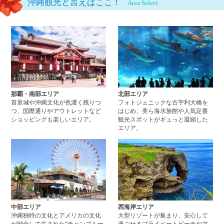
沖縄観光と言えばここ！
Area Select
那覇・南部エリアページへ
北
那覇・南部エリア
北部エリア
首里城や沖縄文化が色濃く残りつ
フォトジェニックな古宇利大橋を
つ、国際通りやアウトレットなど
はじめ、美ら海水族館や人気定番
ショッピングも楽しいエリア。
観光スポットがギュっと凝縮した
エリア。
中部エリアページへ
西
中部エリア
西海岸エリア
沖縄独特の文化とアメリカの文化
大型リゾートが集まり、安心して
が融合して生まれた“チャンプルー
過ごせるプライベートビーチやア