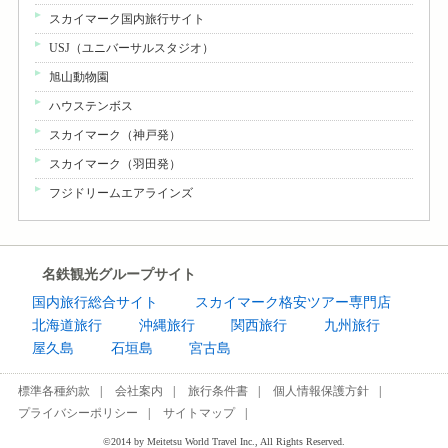
スカイマーク国内旅行サイト
USJ（ユニバーサルスタジオ）
旭山動物園
ハウステンボス
スカイマーク（神戸発）
スカイマーク（羽田発）
フジドリームエアラインズ
名鉄観光グループサイト
国内旅行総合サイト
スカイマーク格安ツアー専門店
北海道旅行
沖縄旅行
関西旅行
九州旅行
屋久島
石垣島
宮古島
標準各種約款
会社案内
旅行条件書
個人情報保護方針
プライバシーポリシー
サイトマップ
©2014 by Meitetsu World Travel Inc., All Rights Reserved.