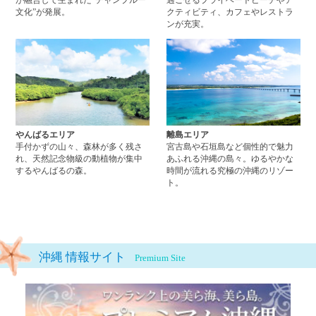
文化”が発展。
クティビティ、カフェやレストラ
ンが充実。
やんばるエリアページへ
離
やんばるエリア
離島エリア
手付かずの山々、森林が多く残さ
宮古島や石垣島など個性的で魅力
れ、天然記念物級の動植物が集中
あふれる沖縄の島々。ゆるやかな
するやんばるの森。
時間が流れる究極の沖縄のリゾー
ト。
沖縄 情報サイト
Premium Site