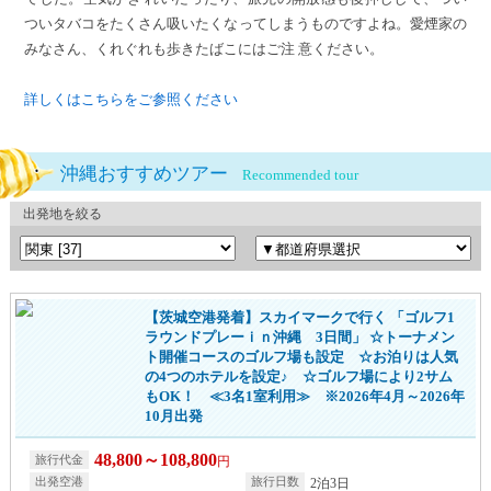
ついタバコをたくさん吸いたくなってしまうものですよね。愛煙家の
みなさん、くれぐれも歩きたばこにはご注 意ください。
詳しくはこちらをご参照ください
沖縄おすすめツアー
Recommended tour
出発地を絞る
【茨城空港発着】スカイマークで行く 「ゴルフ1
ラウンドプレーｉｎ沖縄 3日間」 ☆トーナメン
ト開催コースのゴルフ場も設定 ☆お泊りは人気
の4つのホテルを設定♪ ☆ゴルフ場により2サム
もOK！ ≪3名1室利用≫ ※2026年4月～2026年
10月出発
48,800～108,800
円
2泊3日