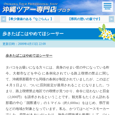
menu
【希少価値のある『なごらん』】
【県民の憩いの森です】
歩きたばこはやめてほシーサー
更新日時：2009年4月15日 22:09
歩きたばこはやめてほシーサー
タバコをお吸いになる方々には、肩身のせまい世の中になっている昨
今。大都市などを中心 に条例化されている路上喫煙の禁止に関し
て、沖縄県那覇市でも同様の条例が制定されていましたが、このほど
４月１日より、ついに罰則規定が適用されること になりました。つ
まり、路上喫煙禁止地区での喫煙が見つかり、命令に従わないと罰金
（2,000円）を請求されるということです。観光客もたくさん訪れる
那覇の中心「国際通り」の１マイル（約1,600m）をはじめ、県庁前
などの地域が対象となっています。私も、かつてはヘビースモーカー
でした。空気がき れいだったり、旅先の開放感も後押しして、つい