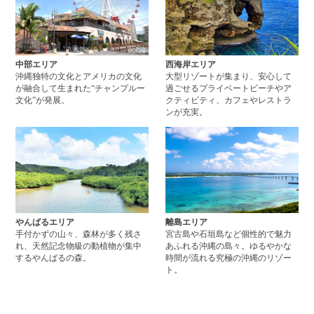
中部エリア
西海岸エリア
沖縄独特の文化とアメリカの文化
大型リゾートが集まり、安心して
が融合して生まれた“チャンプルー
過ごせるプライベートビーチやア
文化”が発展。
クティビティ、カフェやレストラ
ンが充実。
やんばるエリアページへ
離
やんばるエリア
離島エリア
手付かずの山々、森林が多く残さ
宮古島や石垣島など個性的で魅力
れ、天然記念物級の動植物が集中
あふれる沖縄の島々。ゆるやかな
するやんばるの森。
時間が流れる究極の沖縄のリゾー
ト。