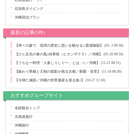
石垣島旅行・ツアー
石垣島ダイビング
沖縄宿泊プラン
最新の記事(5件)
【神々の森で、琉球の歴史に思いを馳せる♪/斎場御嶽】
(03- 2 09:36)
【ひと足先の春の風♪緋寒桜（ヒカンザクラ）／沖縄】
(01-20 09:56)
【うちなー料理「人参しりしりー」とは...☆／沖縄】
(11-21 08:51)
【賑わう県都と王朝の面影が残る古都／那覇・首里】
(11-16 08:30)
【今帰仁城跡／沖縄の世界遺産を巡る旅♪】
(10-27 12:18)
おすすめグループサイト
名鉄観光トップ
北海道旅行
沖縄旅行