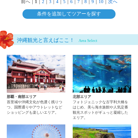
前へ
｜
1
｜
2
｜
3
｜
4
｜
5
｜
6
｜
7
｜
8
｜
9
｜
10
｜
次へ
条件を追加してツアーを探す
沖縄観光と言えばここ！
Area Select
那覇・南部エリアページへ
北
那覇・南部エリア
北部エリア
首里城や沖縄文化が色濃く残りつ
フォトジェニックな古宇利大橋を
つ、国際通りやアウトレットなど
はじめ、美ら海水族館や人気定番
ショッピングも楽しいエリア。
観光スポットがギュっと凝縮した
エリア。
中部エリアページへ
西