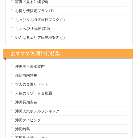
写真で見る沖縄
(26)
お得な便指定プラン
(1)
ちっぴり北海道旅行ブログ
(2)
ちょっぴり情報
(316)
やんばるエリア観光地案内
(4)
おすすめ沖縄旅行特集
沖縄美ら海水族館
那覇市内特集
大人の楽園リゾート
人気のリゾート＆那覇
沖縄長期滞在
沖縄人気ホテルランキング
沖縄ダイビング
沖縄離島