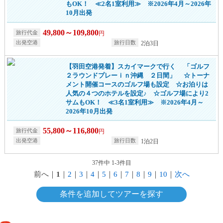
もOK！ ≪2名1室利用≫ ※2026年4月～2026年
10月出発
49,800～109,800
円
2泊3日
【羽田空港発着】スカイマークで行く 「ゴルフ
２ラウンドプレーｉｎ沖縄 ２日間」 ☆トーナ
メント開催コースのゴルフ場も設定 ☆お泊りは
人気の４つのホテルを設定♪ ☆ゴルフ場により2
サムもOK！ ≪3名1室利用≫ ※2026年4月～
2026年10月出発
55,800～116,800
円
1泊2日
37件中 1-3件目
前へ
｜
1
｜
2
｜
3
｜
4
｜
5
｜
6
｜
7
｜
8
｜
9
｜
10
｜
次へ
条件を追加してツアーを探す