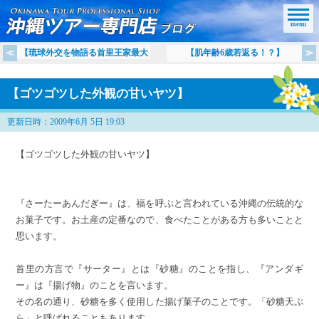
menu
【琉球外交を物語る首里王家最大
【肌年齢6歳若返る！？】
【ゴツゴツした外観の甘いヤツ】
更新日時：2009年6月 5日 19:03
【ゴツゴツした外観の甘いヤツ】
『さーたーあんだぎー』は、福を呼ぶと言われている沖縄の伝統的な
お菓子です。お土産の定番なので、食べたことがある方も多いことと
思います。
首里の方言で『サーター』とは『砂糖』のことを指し、『アンダギ
ー』は『揚げ物』のことを言います。
その名の通り、砂糖を多く使用した揚げ菓子のことです。「砂糖天ぷ
ら」と呼ばれることもあります。