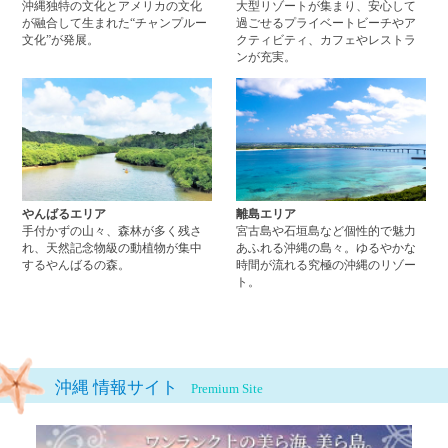
沖縄独特の文化とアメリカの文化
大型リゾートが集まり、安心して
が融合して生まれた“チャンプルー
過ごせるプライベートビーチやア
文化”が発展。
クティビティ、カフェやレストラ
ンが充実。
やんばるエリアページへ
離
やんばるエリア
離島エリア
手付かずの山々、森林が多く残さ
宮古島や石垣島など個性的で魅力
れ、天然記念物級の動植物が集中
あふれる沖縄の島々。ゆるやかな
するやんばるの森。
時間が流れる究極の沖縄のリゾー
ト。
沖縄 情報サイト
Premium Site