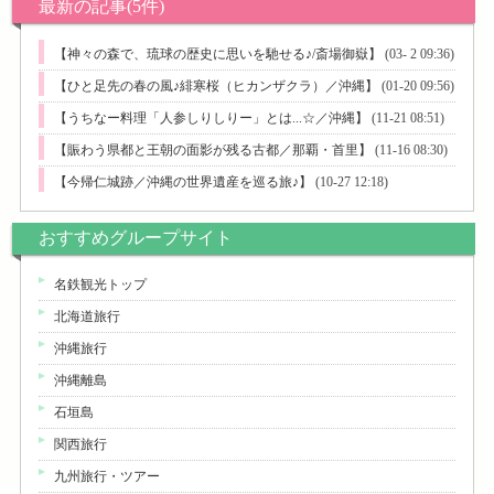
最新の記事(5件)
【神々の森で、琉球の歴史に思いを馳せる♪/斎場御嶽】
(03- 2 09:36)
【ひと足先の春の風♪緋寒桜（ヒカンザクラ）／沖縄】
(01-20 09:56)
【うちなー料理「人参しりしりー」とは...☆／沖縄】
(11-21 08:51)
【賑わう県都と王朝の面影が残る古都／那覇・首里】
(11-16 08:30)
【今帰仁城跡／沖縄の世界遺産を巡る旅♪】
(10-27 12:18)
おすすめグループサイト
名鉄観光トップ
北海道旅行
沖縄旅行
沖縄離島
石垣島
関西旅行
九州旅行・ツアー