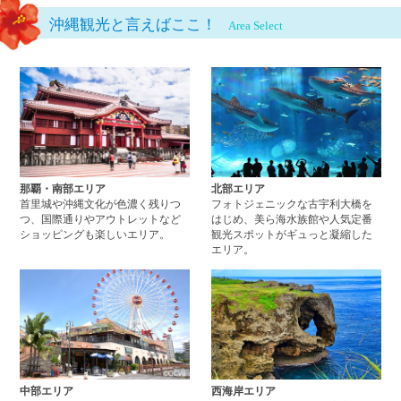
沖縄観光と言えばここ！
Area Select
那覇・南部エリアページへ
北
那覇・南部エリア
北部エリア
首里城や沖縄文化が色濃く残りつ
フォトジェニックな古宇利大橋を
つ、国際通りやアウトレットなど
はじめ、美ら海水族館や人気定番
ショッピングも楽しいエリア。
観光スポットがギュっと凝縮した
エリア。
中部エリアページへ
西
中部エリア
西海岸エリア