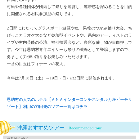
村民や各種団体が団結して祭りを運営し、連帯感を深めることを目的
に開催される村民参加型の祭りです。
2日間にわたってグラスボート遊覧や魚・果物のつかみ捕り大会、ち
びっこカラオケ大会など参加型イベントや、県内のアーティストのラ
イブや村内芸能の公演、福引抽選
会など、多彩な催し物が目白押しで
す。今年は恩納村青年エイサーも祭りの演舞として登場しますので、
勇ましく力強い踊りをお楽しみいただけます。
一番の目玉はフィナーレの花火。
今年は7月18日（土）～19日（日）の2日間に開催されます。
恩納村の人気のホテル【ＡＮＡインターコンチネンタル万座ビーチリ
ゾート】利用の羽田発のツアー一覧はコチラ
沖縄おすすめツアー
Recommended tour