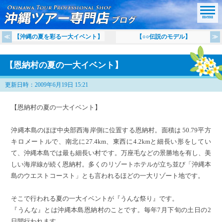
menu
【沖縄の夏を彩る一大イベント】
【○○伝説のモデル】
【恩納村の夏の一大イベント】
更新日時：2009年6月19日 15:21
【恩納村の夏の一大イベント】
沖縄本島のほぼ中央部西海岸側に位置する恩納村。面積は 50.79平方
キロメートルで、南北に27.4km、東西に4.2kmと細長い形をしてい
て、沖縄本島では最も細長い村です。万座毛などの景勝地を有し、美
しい海岸線が続く恩納村。多くのリゾートホテルが立ち並び「沖縄本
島のウエストコースト」とも言われるほどの一大リゾート地です。
そこで行われる夏の一大イベントが『うんな祭り』です。
『うんな』とは沖縄本島恩納村のことです。毎年7月下旬の土日の2
日間行われます。