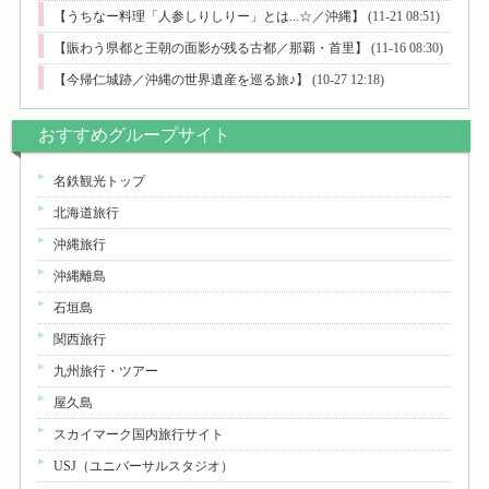
【うちなー料理「人参しりしりー」とは...☆／沖縄】
(11-21 08:51)
【賑わう県都と王朝の面影が残る古都／那覇・首里】
(11-16 08:30)
【今帰仁城跡／沖縄の世界遺産を巡る旅♪】
(10-27 12:18)
おすすめグループサイト
名鉄観光トップ
北海道旅行
沖縄旅行
沖縄離島
石垣島
関西旅行
九州旅行・ツアー
屋久島
スカイマーク国内旅行サイト
USJ（ユニバーサルスタジオ）