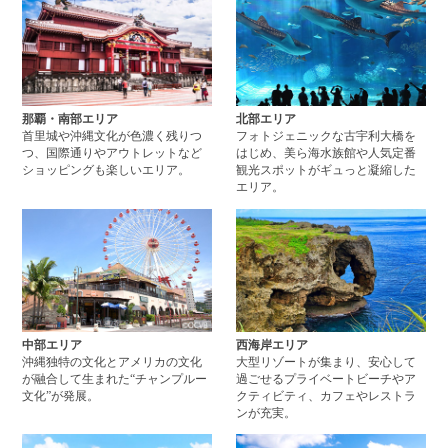
那覇・南部エリア
北部エリア
首里城や沖縄文化が色濃く残りつ
フォトジェニックな古宇利大橋を
つ、国際通りやアウトレットなど
はじめ、美ら海水族館や人気定番
ショッピングも楽しいエリア。
観光スポットがギュっと凝縮した
エリア。
中部エリアページへ
西
中部エリア
西海岸エリア
沖縄独特の文化とアメリカの文化
大型リゾートが集まり、安心して
が融合して生まれた“チャンプルー
過ごせるプライベートビーチやア
文化”が発展。
クティビティ、カフェやレストラ
ンが充実。
やんばるエリアページへ
離