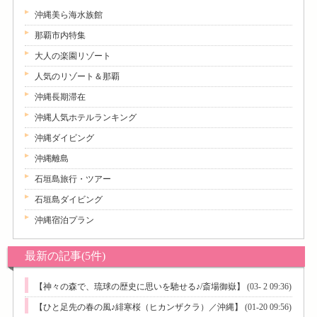
沖縄美ら海水族館
那覇市内特集
大人の楽園リゾート
人気のリゾート＆那覇
沖縄長期滞在
沖縄人気ホテルランキング
沖縄ダイビング
沖縄離島
石垣島旅行・ツアー
石垣島ダイビング
沖縄宿泊プラン
最新の記事(5件)
【神々の森で、琉球の歴史に思いを馳せる♪/斎場御嶽】
(03- 2 09:36)
【ひと足先の春の風♪緋寒桜（ヒカンザクラ）／沖縄】
(01-20 09:56)