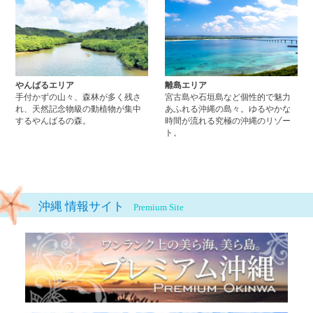
やんばるエリア
離島エリア
手付かずの山々、森林が多く残さ
宮古島や石垣島など個性的で魅力
れ、天然記念物級の動植物が集中
あふれる沖縄の島々。ゆるやかな
するやんばるの森。
時間が流れる究極の沖縄のリゾー
ト。
沖縄 情報サイト
Premium Site