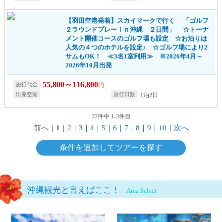
【羽田空港発着】スカイマークで行く 「ゴルフ
２ラウンドプレーｉｎ沖縄 ２日間」 ☆トーナ
メント開催コースのゴルフ場も設定 ☆お泊りは
人気の４つのホテルを設定♪ ☆ゴルフ場により2
サムもOK！ ≪3名1室利用≫ ※2026年4月～
2026年10月出発
55,800～116,800
円
1泊2日
37件中 1-3件目
前へ
｜
1
｜
2
｜
3
｜
4
｜
5
｜
6
｜
7
｜
8
｜
9
｜
10
｜
次へ
条件を追加してツアーを探す
沖縄観光と言えばここ！
Area Select
那覇・南部エリアページへ
北