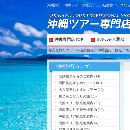
沖縄旅行・沖縄ツアーの格安ホテル航空券パックな
沖縄専門店TOP
ホテル
選ぶ
から
格安な旅行ツアーの名鉄観光
>
沖縄旅行・観光
>
ち
沖縄旅行カテゴリ
名鉄観光からのご案内
(14)
羽田発おすすめツアー
(101)
名古屋発おすすめツアー
(10)
担当者こだわりの旅
(23)
北部エリア観光地案内
(21)
西海岸エリア観光地案内
(10)
中部エリア観光地案内
(5)
南部エリア観光地案内
(4)
写真で見る沖縄
(26)