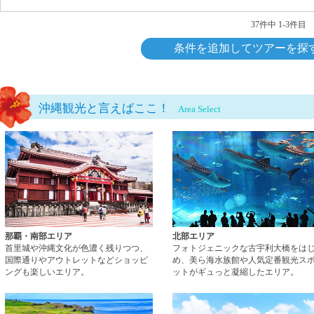
37件中 1-3件目
条件を追加してツアーを探
沖縄観光と言えばここ！
Area Select
那覇・南部エリアページへ
那覇・南部エリア
北部エリア
首里城や沖縄文化が色濃く残りつつ、
フォトジェニックな古宇利大橋をは
国際通りやアウトレットなどショッピ
め、美ら海水族館や人気定番観光ス
ングも楽しいエリア。
ットがギュっと凝縮したエリア。
西海岸エリアページへ