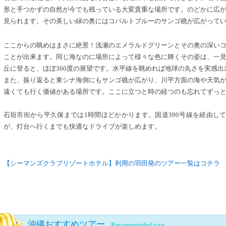
形と手つかずの自然が今でも残っている大変貴重な場所です。のどかに広
見られます。その美しい緑の奥にはコバルトブルーのサンゴ礁が広がって
ここからの眺めはまさに絶景！浅瀬のエメラルドグリーンとその奥の深い
ことが出来ます。同じ海なのに場所によって様々な色に輝くその姿は、一
丘に登ると、ほぼ360度の展望です。水平線を眺めれば地球の丸さを実感出
また、振り返ると東シナ海側にもサンゴ礁が広がり、川平方面の海や天気
遠くても行く価値がある場所です。ここに立つと時の経つのも忘れてずっ
石垣市街から平久保までは1時間ほどかかります。国道390号線を経由して
が、灯台へ行くまでも快適なドライブが楽しめます。
【シーマンズクラブリゾートホテル】利用の羽田発のツアー一覧はコチラ
沖縄おすすめツアー
Recommended tour