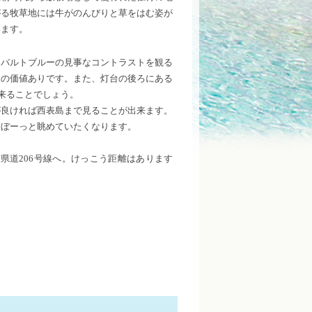
がる牧草地には牛がのんびりと草をはむ姿が
います。
コバルトブルーの見事なコントラストを観る
見の価値ありです。また、灯台の後ろにある
来ることでしょう。
が良ければ西表島まで見ることが出来ます。
とぼーっと眺めていたくなります。
県道206号線へ。けっこう距離はあります