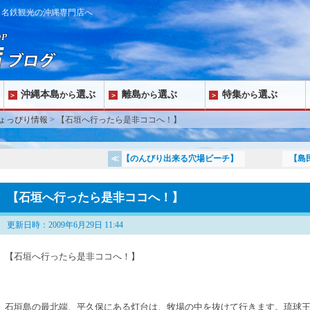
ら名鉄観光の沖縄専門店へ
沖縄本島
選ぶ
離島
選ぶ
特集
選ぶ
から
から
から
ょっぴり情報
> 【石垣へ行ったら是非ココへ！】
【のんびり出来る穴場ビーチ】
【島
【石垣へ行ったら是非ココへ！】
更新日時：2009年6月29日 11:44
【石垣へ行ったら是非ココへ！】
石垣島の最北端、平久保にある灯台は、牧場の中を抜けて行きます。琉球