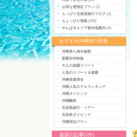
お得な便指定プラン
(1)
ちっぴり北海道旅行ブログ
(2)
ちょっぴり情報
(316)
やんばるエリア観光地案内
(4)
おすすめ沖縄旅行特集
沖縄美ら海水族館
那覇市内特集
大人の楽園リゾート
人気のリゾート＆那覇
沖縄長期滞在
沖縄人気ホテルランキング
沖縄ダイビング
沖縄離島
石垣島旅行・ツアー
石垣島ダイビング
沖縄宿泊プラン
最新の記事(5件)