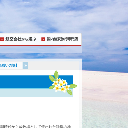
航空会社
選ぶ
国内格安旅行専門店
から
民憩いの場】
王朝時代から放牧場として使われた独得の地