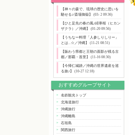
【神々の森で、琉球の歴史に思いを
馳せる♪/斎場御嶽】
(03- 2 09:36)
【ひと足先の春の風♪緋寒桜（ヒカン
ザクラ）／沖縄】
(01-20 09:56)
【うちなー料理「人参しりしりー」
とは...☆／沖縄】
(11-21 08:51)
【賑わう県都と王朝の面影が残る古
都／那覇・首里】
(11-16 08:30)
【今帰仁城跡／沖縄の世界遺産を巡
る旅♪】
(10-27 12:18)
おすすめグループサイト
名鉄観光トップ
北海道旅行
沖縄旅行
沖縄離島
石垣島
関西旅行