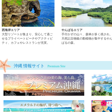
西海岸エリア
やんばるエリア
大型リゾートが集まり、安心して過ご
手付かずの山々、森林が多く残され
せるプライベートビーチやアクティビ
天然記念物級の動植物が集中するや
ティ、カフェやレストランが充実。
ばるの森。
沖縄 情報サイト
Premium Site