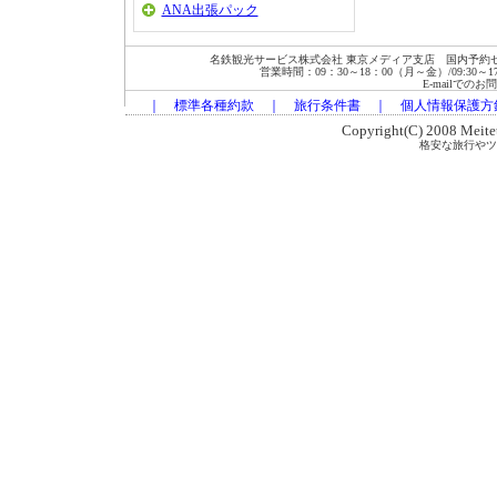
ANA出張パック
名鉄観光サービス株式会社 東京メディア支店 国内予約セン
営業時間：09：30～18：00（月～金）/09:30～17:00
E-mailでの
｜
標準各種約款
｜
旅行条件書
｜
個人情報保護方
Copyright(C) 2008 Meitets
格安な旅行やツ