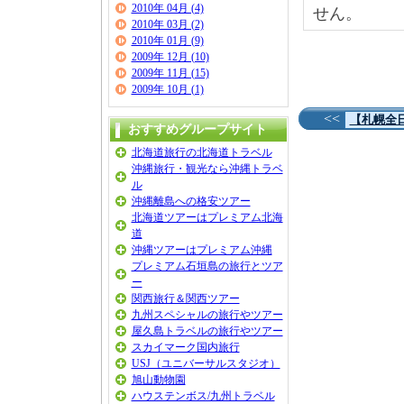
2010年 04月 (4)
せん。
2010年 03月 (2)
2010年 01月 (9)
2009年 12月 (10)
2009年 11月 (15)
2009年 10月 (1)
<<
【札幌全
おすすめグループサイト
北海道旅行の北海道トラベル
沖縄旅行・観光なら沖縄トラベ
ル
沖縄離島への格安ツアー
北海道ツアーはプレミアム北海
道
沖縄ツアーはプレミアム沖縄
プレミアム石垣島の旅行とツア
ー
関西旅行＆関西ツアー
九州スペシャルの旅行やツアー
屋久島トラベルの旅行やツアー
スカイマーク国内旅行
USJ（ユニバーサルスタジオ）
旭山動物園
ハウステンボス/九州トラベル