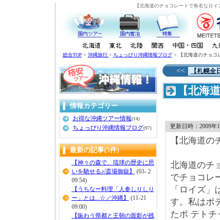
【北海道のチョコレートで有名なロイ
総合TOP
>
沖縄旅行
>
ちょっぴり沖縄情報ブログ
> 【北海道のチョコ
<<
【札幌全
【北海
沖縄に
情報カテゴリー
お得な沖縄ツアー情報
(14)
更新日時：2009年12月
ちょっぴり沖縄情報ブログ
(97)
【北海道の
最新の記事(5件)
【神々の森で、琉球の歴史に思
北海道のチ
いを馳せる♪/斎場御嶽】
(03- 2
でチョコレ
09:54)
「ロイズ」
【うちなー料理「人参しりしり
ー」とは...☆／沖縄】
(11-21
す。私はポ
09:00)
たポ テト
【賑わう県都と王朝の面影が残