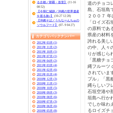
る古都／那覇・首里】
(11-16
道のチョコ
08:52)
島、石垣島
【今帰仁城跡／沖縄の世界遺産
２００７ 
を巡る旅♪】
(10-27 12:28)
【沖縄そば／うちなーんちゅの
「ロイズ石
ソウルフード】
(07- 9 04:27)
の原料であ
県産の材料
カテゴリバックナンバー
誇れる美し
2012年 03月 (1)
の中、人々
2011年 11月 (2)
2011年 10月 (1)
りが感じら
2011年 07月 (1)
「黒糖チョ
2011年 04月 (2)
2011年 03月 (4)
縄フルーツ
2011年 02月 (6)
されていま
2011年 01月 (4)
プル」「黒
2010年 12月 (3)
2010年 11月 (1)
縄らしいフ
2010年 10月 (5)
石垣空港や
2010年 09月 (3)
2010年 08月 (6)
垣島へ行か
2010年 07月 (3)
でしか味わ
2010年 06月 (6)
るロイズチ
2010年 05月 (8)