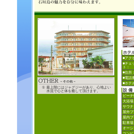
ホテ
■アク
■チェ
ト：
■住所
■電話
■ホテ
①
最上階にはジャグジーがあり、心地よい
設 備
水流で心と体を癒して頂けます。
ビーチ
大浴場
サウナ
屋外プ
屋内プ
駐車場
オーシ
コンビ