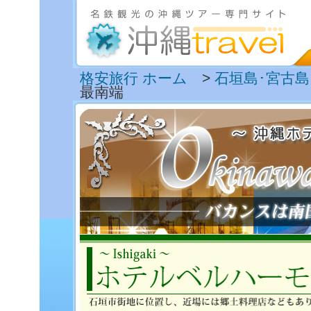
格安旅行 ホーム
>
石垣島･宮古島
最南端