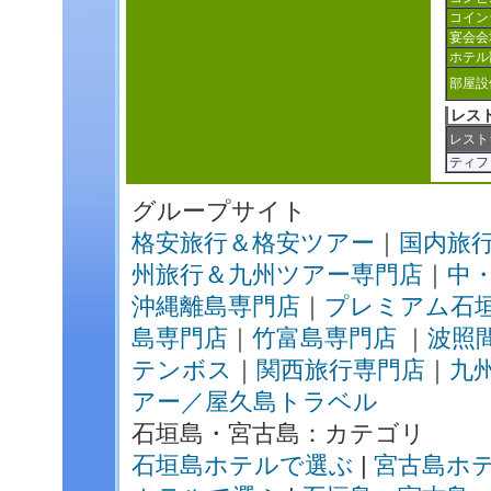
コイン
宴会会
ホテル
部屋設
レス
レスト
ティフ
グループサイト
格安旅行＆格安ツアー
｜
国内旅
州旅行＆九州ツアー専門店
｜
中
沖縄離島専門店
｜
プレミアム石
島専門店
｜
竹富島専門店
｜
波照
テンボス
｜
関西旅行専門店
｜
九
アー／屋久島トラベル
石垣島・宮古島：カテゴリ
石垣島ホテルで選ぶ
|
宮古島ホ