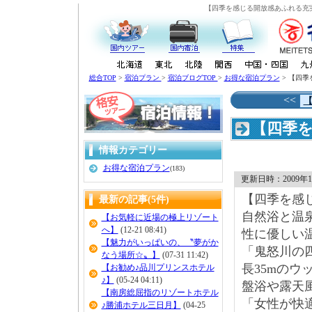
【四季を感じる開放感あふれる充
総合TOP
>
宿泊プラン
>
宿泊ブログTOP
>
お得な宿泊プラン
> 【四
<<
【四季
設】
情報カテゴリー
お得な宿泊プラン
(183)
更新日時：2009年10
【四季を感
最新の記事(5件)
自然浴と温
【お気軽に近場の極上リゾート
へ】
(12-21 08:41)
性に優しい
【魅力がいっぱいの、〝夢がか
「鬼怒川の
なう場所☆〟】
(07-31 11:42)
長35mのウ
【お勧め♪品川プリンスホテル
♪】
(05-24 04:11)
盤浴や露天
【南房総屈指のリゾートホテル
「女性が快
♪勝浦ホテル三日月】
(04-25