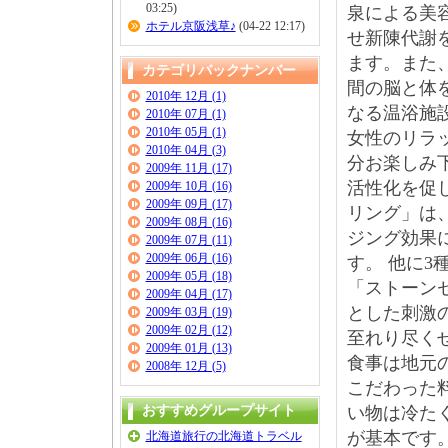
03:25)
泉による美
ホテル京阪浅草♪
(04-22 12:17)
せ新陳代謝
ます。また
カテゴリバックナンバー
間の脳と体
2010年 12月 (1)
なる温浴施
2010年 07月 (1)
2010年 05月 (1)
女性のリラ
2010年 04月 (3)
分お楽しみ
2009年 11月 (17)
活性化を促
2009年 10月 (16)
2009年 09月 (17)
リング」は
2009年 08月 (16)
ジング効果に
2009年 07月 (11)
2009年 06月 (16)
す。
他に3
2009年 05月 (18)
「ストーン
2009年 04月 (17)
とした刺激
2009年 03月 (19)
2009年 02月 (12)
至れり尽く
2009年 01月 (13)
食事は地元
2008年 12月 (5)
こだわった
おすすめグループサイト
い物は冷た
が基本です
北海道旅行の北海道トラベル