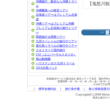
沖縄旅行・観光なら沖縄トラベ
【鬼怒川観
ル
沖縄離島への格安ツアー
北海道ツアーはプレミアム北海
道
沖縄ツアーはプレミアム沖縄
プレミアム石垣島の旅行とツア
<<
ー
関西旅行＆関西ツアー
九州スペシャルの旅行やツアー
屋久島トラベルの旅行やツアー
スカイマーク国内旅行
USJ（ユニバーサルスタジオ）
旭山動物園
ハウステンボス/九州トラベル
ANA出張パック
名鉄観光サービス株式会社 東京メディア支店 国内予約セン
営業時間：09：30～18：00（月～金）/09:30～17:00
E-mailでの
｜
標準各種約款
｜
旅行条件書
｜
個人情報保護方
Copyright(C) 2008 Meitets
格安な旅行やツ