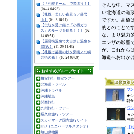
【「札幌ドーム」で遊ぼう！】
そんな中、マ
(04- 4 04:23)
い北海道の道
【札幌一美しい夜景☆／藻岩
ですか。高橋
山】
(04- 3 10:11)
【伝統を受け継ぐ「小樽ガラ
的とのことで
ス」のルーツを探る！！】
(02-
な、より魅力
14 09:51)
【層雲挟温泉で大自然と温泉を
エンザの影響
満喫♪】
(11-29 11:43)
が、これから
【札幌で芸術の秋を満喫／札幌
海道へお出か
芸術の森】
(10-24 08:09)
おすすめグループサイト
格安旅行･格安ツアー
北海道トラベル
沖縄トラベル
沖縄離島
関西旅行
九州旅行・ツアー
屋久島旅行・ツアー
スカイマーク国内旅行サイト
USJ（ユニバーサルスタジオ）
旭山動物園