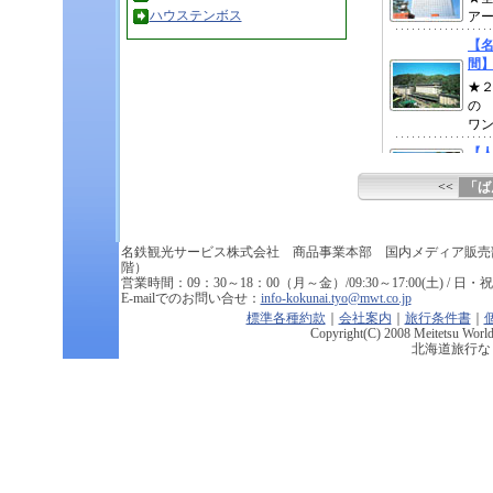
ハウステンボス
<<
「ば
名鉄観光サービス株式会社 商品事業本部 国内メディア販売
階）
営業時間：09：30～18：00（月～金）/09:30～17:00(土) / 日・祝祭
E-mailでのお問い合せ：
info-kokunai.tyo@mwt.co.jp
標準各種約款
｜
会社案内
｜
旅行条件書
｜
Copyright(C) 2008 Meitetsu World 
北海道旅行な