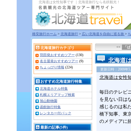
北海道は女性知事です ｜北海道旅行なら名鉄観光！
格安旅行ホーム
>
北海道旅行
>
広い北海道を自由に巡る旅
>
<<
「ば
北海道旅行カテゴリ
羽田発おすすめツアー
(130)
北海道
名古屋発おすすめツアー
(9)
ちょっぴり情報
(224)
更新日時：2009年5月2
北海道は女性
おすすめ北海道旅行特集
北海道ホテル特集
毎日のテレビ
札幌エリアマップ検索
を見ない日は
旭山動物園
感じるのは私
函館旅行特集
レンタカー付パック
橋下知事、東
のメディアに
最新の記事(5件)