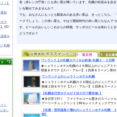
舎（赤レンガ庁舎）にも赤い星が輝いています。札幌の街並みを歩き
ぼう！】
いを馳せてみませんか？
／藻岩
でも、みなさんにもっとも馴染みのある赤い星は、きっとこちら。「
ークでしょう。この赤い星も、やはり開拓時代の赤い星にちなんでつ
樽ガラ
！】
(02-
す。ビールのおいしいこれからの時期、サッポロビールを味わうとき
どうですか？
と温泉を
喫／札幌
イト
サイト
タジオ）