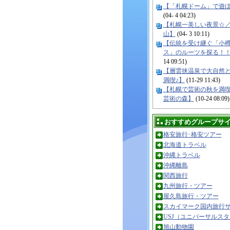
【「札幌ドーム」で遊
(04- 4 04:23)
【札幌一美しい夜景☆
山】
(04- 3 10:11)
【伝統を受け継ぐ「小
ス」のルーツを探る！
14 09:51)
【層雲挟温泉で大自然
満喫♪】
(11-29 11:43)
【札幌で芸術の秋を満
芸術の森】
(10-24 08:09)
おすすめグループサ
格安旅行･格安ツアー
北海道トラベル
沖縄トラベル
沖縄離島
関西旅行
九州旅行・ツアー
屋久島旅行・ツアー
スカイマーク国内旅行
USJ（ユニバーサルス
旭山動物園