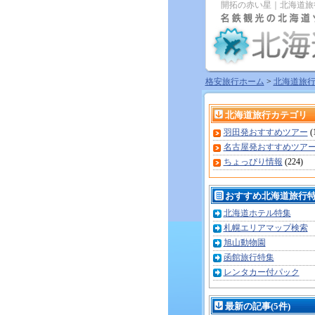
開拓の赤い星｜北海道旅
格安旅行ホーム
>
北海道旅
北海道旅行カテゴリ
羽田発おすすめツアー
(
名古屋発おすすめツア
ちょっぴり情報
(224)
おすすめ北海道旅行
北海道ホテル特集
札幌エリアマップ検索
旭山動物園
函館旅行特集
レンタカー付パック
最新の記事(5件)