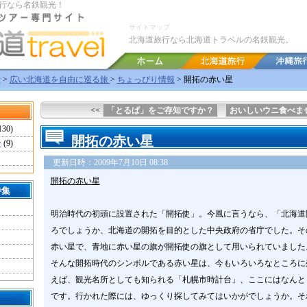
行なら名鉄観光！
サイトマップ
北海道旅行なら北海道トラベルの名鉄観光。
行
>
広い北海道を自由に巡る旅
>
ちょっぴり情報
> 開拓の赤い星
<<
「とるぱ」をご存知ですか？
おいしいウニ食べま
130)
開拓の赤い星
ー
(9)
更新日時：2009年7月10日 08:38
開拓の赤い星
特集
明治時代の初頭に設置された「開拓使」。今風に言うなら、「北海道
ろでしょうか、北海道の開拓を目的とした中央政府の省庁でした。そ
赤い星で、青地に赤い星の旗が開拓使の旗として用いられていました
そんな開拓時代のシンボルである赤い星は、今もいろいろなところに
えば、観光名所としても知られる「札幌市時計台」、ここにはなんと
です。行かれた際には、ゆっくり探してみてはいかがでしょうか。そ