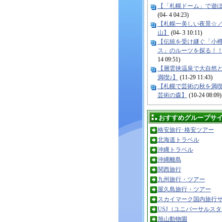
【「札幌ドーム」で遊
(04- 4 04:23)
【札幌一美しい夜景☆
山】
(04- 3 10:11)
【伝統を受け継ぐ「小
ス」のルーツを探る！
14 09:51)
【層雲挟温泉で大自然
満喫♪】
(11-29 11:43)
【札幌で芸術の秋を満
芸術の森】
(10-24 08:09)
おすすめグループサ
格安旅行･格安ツアー
北海道トラベル
沖縄トラベル
沖縄離島
関西旅行
九州旅行・ツアー
屋久島旅行・ツアー
スカイマーク国内旅行
USJ（ユニバーサルス
旭山動物園