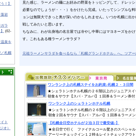
見た感じ、ラーメンの麺にお好みの野菜をトッピングして、ドレッシ
ぼう！】
必要なのでしょうが・・・）をかけたら完成。いたってシンプルな料
／藻岩
ョンは無限大できっと奥が深いのかもしれません。いつか札幌に出か
戦してみたいと思います。
樽ガラ
！】
(02-
ちなみに、わが出身地の名古屋では冷やし中華にはマヨネーズをかけ
す。これもある種ラーメンサラダ？
と温泉を
喫／札幌
元祖ラーメンサラダを食べるなら「札幌グランドホテル」へ。ツアー
イト
サイト
タジオ）