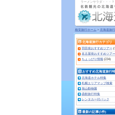
ラーメンサラダ・・・？
格安旅行ホーム
>
北海道旅
北海道旅行カテゴリ
羽田発おすすめツアー
(
名古屋発おすすめツア
ちょっぴり情報
(224)
おすすめ北海道旅行
北海道ホテル特集
札幌エリアマップ検索
旭山動物園
函館旅行特集
レンタカー付パック
最新の記事(5件)