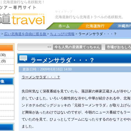
｜北海道旅行なら名鉄観光！
サイトマップ
北海道旅行なら北海道トラベルの名鉄観光。
行
>
広い北海道を自由に巡る旅
>
ちょっぴり情報
> ラーメンサラダ・・・？
<<
今も人気の居酒屋てっちゃん
市場がおもし
130)
ラーメンサラダ・・・？
ー
(9)
更新日時：2009年8月18日 14:00
ラーメンサラダ・・・？
特集
先日何気なく深夜番組を見ていたら、落語家の林家正蔵さんが冷やし
介していました。いろいろ個性的な冷やし中華が紹介される中、北海
ンドホテルのビッグジョッキの「元祖ラーメンサラダ」が取り上げら
ど興味があったわけではないのですが、今朝のニュース番組でもラー
ていたのを見て、ひょっとしてブームになったりするのかな？とやや
ました。