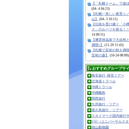
【「札幌ドーム」で遊
(04- 4 04:23)
【札幌一美しい夜景☆
山】
(04- 3 10:11)
【伝統を受け継ぐ「小
ス」のルーツを探る！
14 09:51)
【層雲挟温泉で大自然
満喫♪】
(11-29 11:43)
【札幌で芸術の秋を満
芸術の森】
(10-24 08:09)
おすすめグループサ
格安旅行･格安ツアー
北海道トラベル
沖縄トラベル
沖縄離島
関西旅行
九州旅行・ツアー
屋久島旅行・ツアー
スカイマーク国内旅行
USJ（ユニバーサルス
旭山動物園