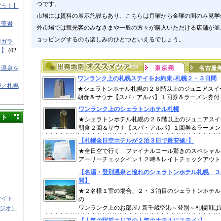
つです。
ぼう！】
市場には資料の展示施設もあり、こちらは月曜から金曜の間のみ見学
／藻岩
外市場では観光客のみなさまや一般の方々が購入いただける店舗が並
ョッピングするのも楽しみのひとつといえるでしょう。
樽ガラ
！】
(02-
と温泉を
喫／札幌
イト
サイト
タジオ）