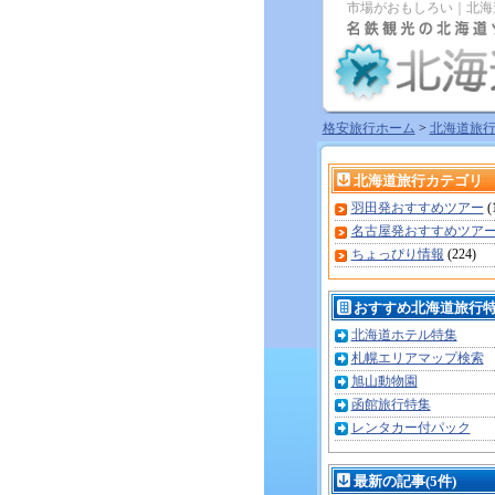
市場がおもしろい｜北海
格安旅行ホーム
>
北海道旅
北海道旅行カテゴリ
羽田発おすすめツアー
(
名古屋発おすすめツア
ちょっぴり情報
(224)
おすすめ北海道旅行
北海道ホテル特集
札幌エリアマップ検索
旭山動物園
函館旅行特集
レンタカー付パック
最新の記事(5件)