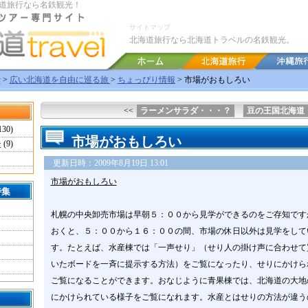
道旅行なら名鉄観光！
サイトマップ
北海道旅行なら北海道トラベルの名鉄観光。
行
>
広い北海道を自由に巡る旅
>
ちょっぴり情報
> 市場がおもしろい
<<
ラーメンサラダ・・・？
豆の王国北海道
130)
市場がおもしろい
ー
(9)
更新日時：2009年8月19日 13:01
市場がおもしろい
特集
札幌の中央卸売市場は早朝５：００から見学ができるのをご存知です
おくと、５：００から１６：００の間、市場の休日以外は見学をして
す。たとえば、水産棟では「一声せり」（せり人の掛け声に合わせて
いたボードを一斉に提示する方法）をご覧になったり、せりにかけら
ご覧になることができます。おなじように青果棟では、北海道の大地
にかけられている様子をご覧になれます。水産とはせりの方法が違う