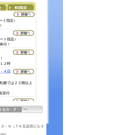
ィもカ・ク・
>>
－３－６（ＴＫ五反田ビル３
405