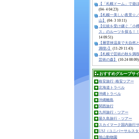
【「札幌ドーム」で遊
(04- 4 04:23)
【札幌一美しい夜景☆
山】
(04- 3 10:11)
【伝統を受け継ぐ「小
ス」のルーツを探る！
14 09:51)
【層雲挟温泉で大自然
満喫♪】
(11-29 11:43)
【札幌で芸術の秋を満
芸術の森】
(10-24 08:09)
おすすめグループサ
格安旅行･格安ツアー
北海道トラベル
沖縄トラベル
沖縄離島
関西旅行
九州旅行・ツアー
屋久島旅行・ツアー
スカイマーク国内旅行
USJ（ユニバーサルス
旭山動物園