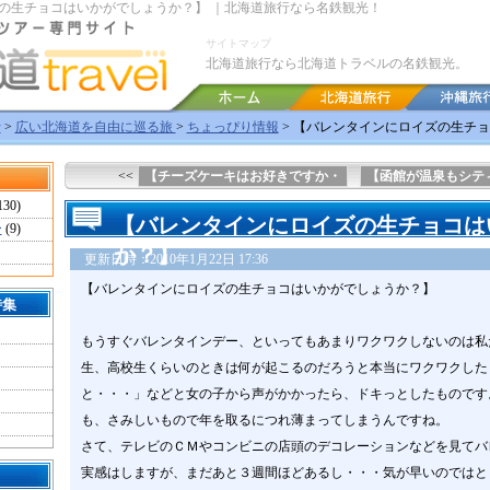
の生チョコはいかがでしょうか？】 ｜北海道旅行なら名鉄観光！
サイトマップ
北海道旅行なら北海道トラベルの名鉄観光。
行
>
広い北海道を自由に巡る旅
>
ちょっぴり情報
> 【バレンタインにロイズの生チ
<<
【チーズケーキはお好きですか・
【函館が温泉もシテ
130)
【バレンタインにロイズの生チョコは
ー
(9)
か？】
更新日時：2010年1月22日 17:36
【バレンタインにロイズの生チョコはいかがでしょうか？】
特集
もうすぐバレンタインデー、といってもあまりワクワクしないのは私
生、高校生くらいのときは何が起こるのだろうと本当にワクワクした
と・・・」などと女の子から声がかかったら、ドキっとしたものです
も、さみしいもので年を取るにつれ薄まってしまうんですね。
さて、テレビのＣＭやコンビニの店頭のデコレーションなどを見てバ
実感はしますが、まだあと３週間ほどあるし・・・気が早いのではと