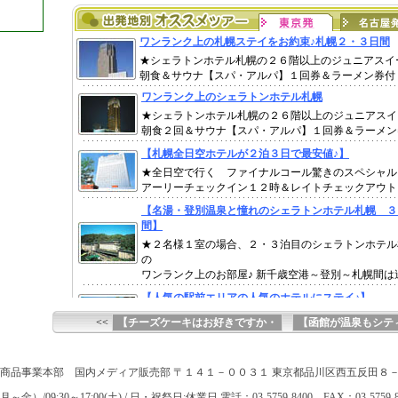
<<
【チーズケーキはお好きですか・
【函館が温泉もシテ
商品事業本部 国内メディア販売部 〒１４１－００３１ 東京都品川区西五反田８
）/09:30～17:00(土) / 日・祝祭日:休業日 電話：03-5759-8400 FAX：03-5759-8