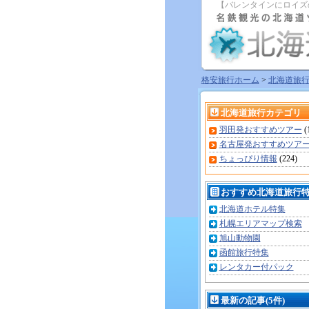
【バレンタインにロイズ
格安旅行ホーム
>
北海道旅
北海道旅行カテゴリ
羽田発おすすめツアー
(
名古屋発おすすめツア
ちょっぴり情報
(224)
おすすめ北海道旅行
北海道ホテル特集
札幌エリアマップ検索
旭山動物園
函館旅行特集
レンタカー付パック
最新の記事(5件)