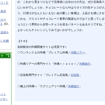
が、これから雪まつりなどで北海道にお出かけの方は、ぜひ北海道ス
ぼう！】
にいかがでしょうか。チョコレートならやはりロイズの生チョコが人
／藻岩
う。口溶けがなんともいえないあの優しい食感は、上品さを感じさせ
これも、マスコミやチョコレート業界の陰謀なのでは？と思ってしま
樽ガラ
！】
(02-
ョコという男性から女性へチョコを送るパターンもあるそうですね。
よかったらチャレンジしてみてはいかがでしょうか。
と温泉を
喫／札幌
【ＰＲ】
名鉄観光の沖縄関連サイトは充実です♪
◇ワンランク上の沖縄「プレミアム沖縄／
沖縄ツアー
」
イト
◇沖縄ツアーの専門サイト「沖縄ｔｒａｖｅｌ／
沖縄旅行
」
◇石垣島専門サイト「プレミアム石垣島／
石垣島
」
◇極上の沖縄へ「ラグジュアリー沖縄／
沖縄旅行
」
サイト
タジオ）