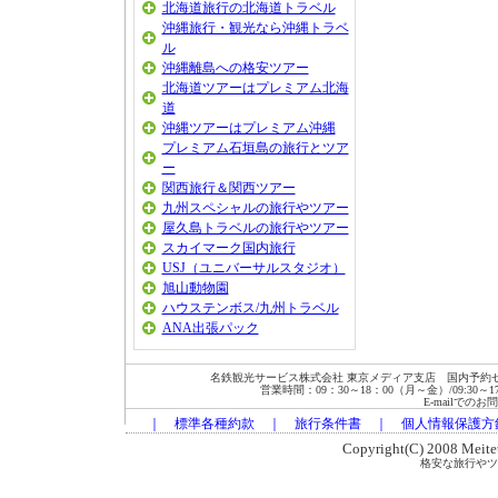
北海道旅行の北海道トラベル
沖縄旅行・観光なら沖縄トラベ
ル
沖縄離島への格安ツアー
北海道ツアーはプレミアム北海
道
沖縄ツアーはプレミアム沖縄
プレミアム石垣島の旅行とツア
ー
関西旅行＆関西ツアー
九州スペシャルの旅行やツアー
屋久島トラベルの旅行やツアー
スカイマーク国内旅行
USJ（ユニバーサルスタジオ）
旭山動物園
ハウステンボス/九州トラベル
ANA出張パック
名鉄観光サービス株式会社 東京メディア支店 国内予約セン
営業時間：09：30～18：00（月～金）/09:30～17:00
E-mailでの
｜
標準各種約款
｜
旅行条件書
｜
個人情報保護方
Copyright(C) 2008 Meitets
格安な旅行やツ