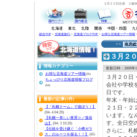
３月２０日出発 ３連休
総合TOP
>
北海道旅行
>
北海道ブログTOP
>
お得な北海道ツアー情報
<<
南房総
３月２
情報カテゴリー
更新日時：2009年1月
お得な北海道ツアー情報
(26)
３月２０日
ちょっぴり北海道情報ブログ
会社や学校
(64)
日です。
最新の記事(5件)
年末・年始
【「札幌ドーム」で遊ぼう！】
２１日・２
(04- 4 04:29)
います。な
【札幌一美しい夜景☆／藻岩
す。全日空
山】
(04- 3 10:20)
【伝統を受け継ぐ「小樽ガラ
さらに、札
ス」のルーツを探る！！】
(03-