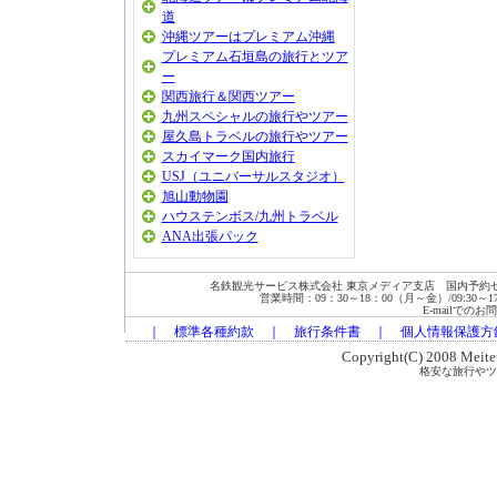
道
沖縄ツアーはプレミアム沖縄
プレミアム石垣島の旅行とツア
ー
関西旅行＆関西ツアー
九州スペシャルの旅行やツアー
屋久島トラベルの旅行やツアー
スカイマーク国内旅行
USJ（ユニバーサルスタジオ）
旭山動物園
ハウステンボス/九州トラベル
ANA出張パック
名鉄観光サービス株式会社 東京メディア支店 国内予約セン
営業時間：09：30～18：00（月～金）/09:30～17:00
E-mailでの
｜
標準各種約款
｜
旅行条件書
｜
個人情報保護方
Copyright(C) 2008 Meitets
格安な旅行やツ