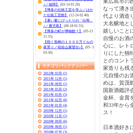
東広島市の
♪／福岡】
(03-14 01:20)
なって湧き
【博多の伝統工芸を学ぶ／はか
た伝統工芸館】
(12-24 02:40)
代より酒造
【暑い夏にぴったりの「白熊」
大名醸地と
♪／鹿児島】
(09-18 01:55)
嬉しいこと
【博多の町が博物館？】
(05-13
11:55)
自慢のお酒
【煌く長崎の１０００万ドルの
心に、レト
夜景☆／稲佐山展望台♪】
(05- 3
りにした独
03:30)
とのコント
カテゴリバックナンバー
家造りも残
2012年 03月 (1)
元自慢のお
2011年 12月 (1)
めは、賀茂
2011年 09月 (1)
2011年 05月 (2)
国新酒鑑評
2011年 03月 (5)
金杯、金賞
2011年 02月 (8)
和33年か
2011年 01月 (4)
2010年 12月 (1)
ス！
2010年 11月 (1)
2010年 09月 (6)
日本酒好き
2010年 08月 (1)
2010年 07月 (3)