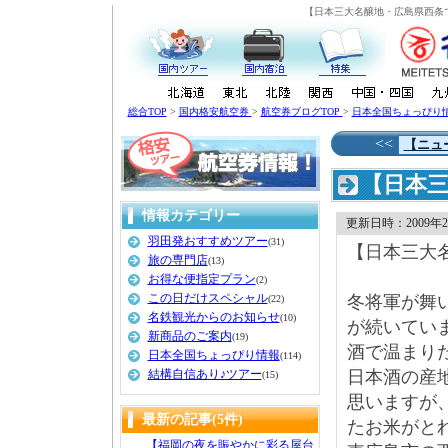
【日本三大名醸地・広島県西条
総合TOP
>
国内格安航空券
>
航空券ブログTOP
>
日本全国ちょっぴり
<<
【ニュ
【日本
情報カテゴリー
更新日時：2009年2月
羽田発おすすめツアー
(31)
【日本三大
旅の専門店
(13)
お得な便指定プラン
(2)
この日だけスペシャル
冬将軍が舞
(22)
名鉄観光からのお知らせ
(10)
が続いてい
新商品のご案内
(19)
酒で温まり
日本全国ちょっぴり情報
(114)
結構自信あり♪ツアー
日本酒の産
(15)
思いますが
最新の記事(5件)
たお米がと
【福岡の夜を賑やかに彩る屋台